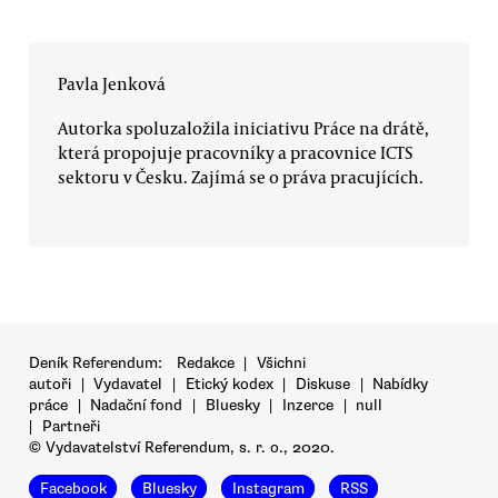
Pavla Jenková
Autorka spoluzaložila iniciativu Práce na drátě,
která propojuje pracovníky a pracovnice ICTS
sektoru v Česku. Zajímá se o práva pracujících.
Deník Referendum:
Redakce
|
Všichni
autoři
|
Vydavatel
|
Etický kodex
|
Diskuse
|
Nabídky
práce
|
Nadační fond
|
Bluesky
|
Inzerce
|
null
|
Partneři
© Vydavatelství Referendum, s. r. o., 2020.
Facebook
Bluesky
Instagram
RSS