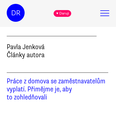
DR
♥ Daruji
Pavla
Jenková
Články autora
Práce z domova se zaměstnavatelům
vyplatí. Přimějme je, aby
to zohledňovali