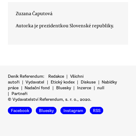
Zuzana Čaputová
Autorka je prezidentkou Slovenské republiky.
Deník Referendum:
Redakce
|
Všichni
autoři
|
Vydavatel
|
Etický kodex
|
Diskuse
|
Nabídky
práce
|
Nadační fond
|
Bluesky
|
Inzerce
|
null
|
Partneři
© Vydavatelství Referendum, s. r. o., 2020.
Facebook
Bluesky
Instagram
RSS