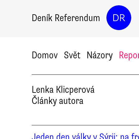
Deník Referendum
DR
Domov
Svět
Názory
Repo
Lenka
Klicperová
Články autora
Jeden den války v Sýrii: na f