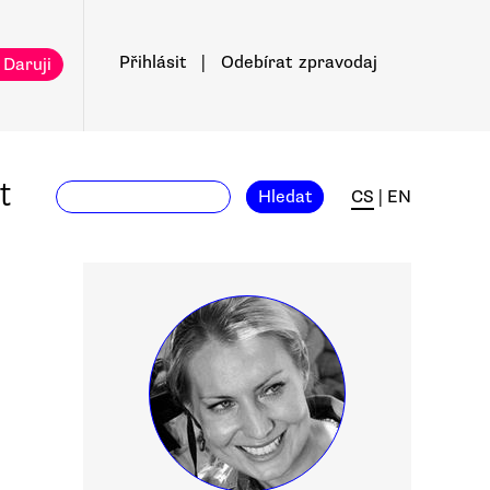
Přihlásit
|
Odebírat
zpravodaj
 Daruji
t
Hledat
CS
|
EN