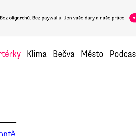
Bez oligarchů. Bez paywallu.
Jen vaše dary a naše práce
♥
rtérky
Klima
Bečva
Město
Podcas
rontě