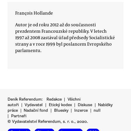
François Hollande
Autor je od roku 2012 až do současnosti
prezdentem Francouzské republiky. V letech
1997 až 2008 zastával úřad předsedy Socialistické
strany a v roce 1999 byl poslancem Evropského
parlamentu.
Deník Referendum:
Redakce
|
Všichni
autoři
|
Vydavatel
|
Etický kodex
|
Diskuse
|
Nabídky
práce
|
Nadační fond
|
Bluesky
|
Inzerce
|
null
|
Partneři
© Vydavatelství Referendum, s. r. o., 2020.