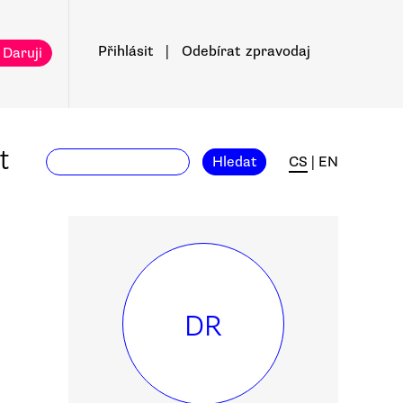
Přihlásit
|
Odebírat
zpravodaj
 Daruji
t
Hledat
CS
|
EN
DR