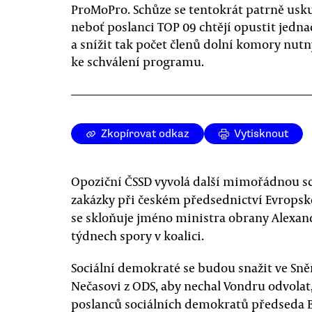
ProMoPro. Schůze se tentokrát patrně usku
neboť poslanci TOP 09 chtějí opustit jednac
a snížit tak počet členů dolní komory nut
ke schválení programu.
Zkopírovat odkaz
Vytisknout
Opoziční ČSSD vyvolá další mimořádnou s
zakázky při českém předsednictví Evropské
se skloňuje jméno ministra obrany Alexan
týdnech spory v koalici.
Sociální demokraté se budou snažit ve Sn
Nečasovi z ODS, aby nechal Vondru odvola
poslanců sociálních demokratů předseda 