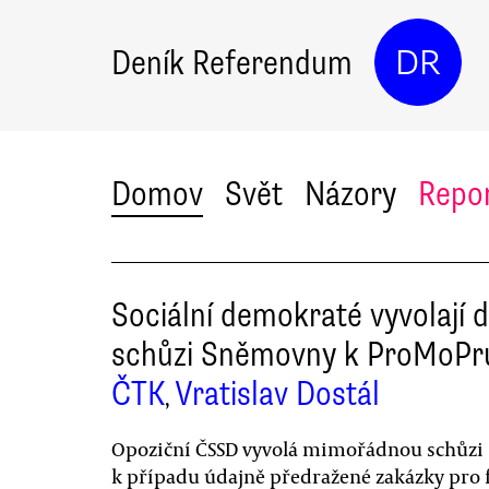
Deník Referendum
DR
Domov
Svět
Názory
Repo
Sociální demokraté vyvolají d
schůzi Sněmovny k ProMoPr
ČTK
Vratislav Dostál
,
Opoziční ČSSD vyvolá mimořádnou schůzi
k případu údajně předražené zakázky pro