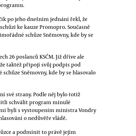
 programu.
ik po jeho dnešním jednání řekl, že
 schůzi ke kauze Promopro. Současně
mimořádné schůze Sněmovny, kde by se
ch 26 poslanců KSČM. Již dříve ale
že taktéž připojí svůj podpis pod
 schůze Sněmovny, kde by se hlasovalo
ní své strany. Podle něj bylo totiž
ítli schválit program minulé
ami byli s vystoupením ministra Vondry
 hlasování o nedůvěře vládě.
hůzce a podmínit to právě jejím