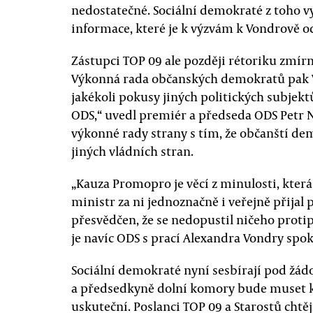
nedostatečné. Sociální demokraté z toho vy
informace, které je k výzvám k Vondrově o
Zástupci TOP 09 ale později rétoriku zmírni
Výkonná rada občanských demokratů pak 
jakékoli pokusy jiných politických subjekt
ODS,“ uvedl premiér a předseda ODS Petr N
výkonné rady strany s tím, že občanští de
jiných vládních stran.
„Kauza Promopro je věcí z minulosti, kter
ministr za ni jednoznačně i veřejně přijal
přesvědčen, že se nedopustil ničeho proti
je navíc ODS s prací Alexandra Vondry spoko
Sociální demokraté nyní sesbírají pod žád
a předsedkyně dolní komory bude muset kr
uskuteční. Poslanci TOP 09 a Starostů chtějí