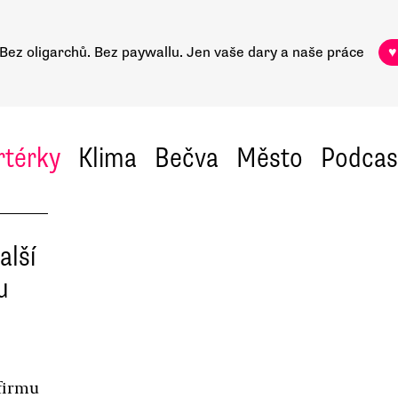
Bez oligarchů. Bez paywallu.
Jen vaše dary a naše práce
♥
rtérky
Klima
Bečva
Město
Podcas
alší
u
 firmu