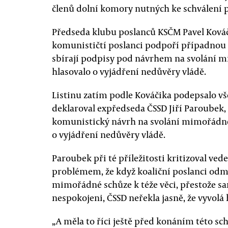
členů dolní komory nutných ke schválení
Předseda klubu poslanců KSČM Pavel Kováč
komunističtí poslanci podpoří případnou
sbírají podpisy pod návrhem na svolání 
hlasovalo o vyjádření nedůvěry vládě.
Listinu zatím podle Kováčika podepsalo vše
deklaroval expředseda ČSSD Jiří Paroubek, 
komunistický návrh na svolání mimořádné
o vyjádření nedůvěry vládě.
Paroubek při té příležitosti kritizoval vede
problémem, že když koaliční poslanci odm
mimořádné schůze k téže věci, přestože s
nespokojeni, ČSSD neřekla jasně, že vyvolá
„A měla to říci ještě před konáním této sc