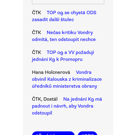
ČTK
TOP 09 se chystá ODS
zasadit další štulec
ČTK
Nečas kritiku Vondry
odmítá, ten odstoupit nechce
ČTK
TOP 09 a VV požadují
jednání K9 k Promopru
Hana Holcnerová
Vondra
obvinil Kalouska z kriminalizace
úředníků ministerstva obrany
ČTK, Dostál
Na jednání K9 má
padnout i návrh, aby Vondra
odstoupil