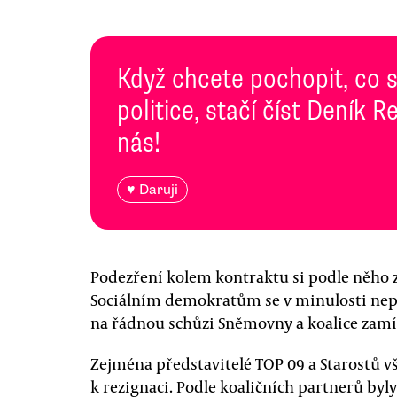
Když chcete pochopit, co 
politice, stačí číst Deník
nás!
♥ Daruji
Podezření kolem kontraktu si podle něho z
Sociálním demokratům se v minulosti nep
na řádnou schůzi Sněmovny a koalice zam
Zejména představitelé TOP 09 a Starostů v
k rezignaci. Podle koaličních partnerů by