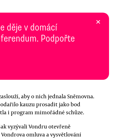
×
se děje v domácí
 Referendum. Podpořte
aslouží, aby o nich jednala Sněmovna.
odařilo kauzu prosadit jako bod
ítla i program mimořádné schůze.
šak vyzývali Vondru otevřeně
ly Vondrova omluva a vysvětlování