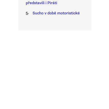
představili i Piráti
5.
Sucho v době motoristické