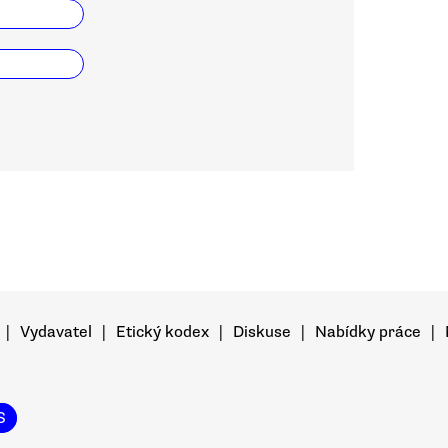
|
Vydavatel
|
Etický kodex
|
Diskuse
|
Nabídky práce
|
S