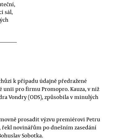
teční,
í sál,
ných
chůzi k případu údajně předražené
 unii pro firmu Promopro. Kauza, v níž
dra Vondry (ODS), způsobila v minulých
ěmovně prosadit výzvu premiérovi Petru
t, řekl novinářům po dnešním zasedání
Bohuslav Sobotka.