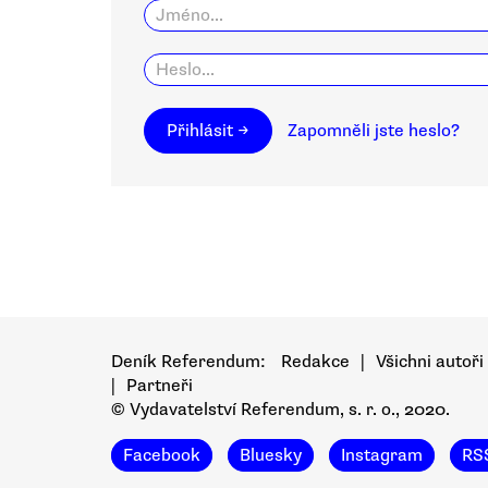
Přihlásit →
Zapomněli jste heslo?
Deník Referendum:
Redakce
|
Všichni autoři
|
Partneři
© Vydavatelství Referendum, s. r. o., 2020.
Facebook
Bluesky
Instagram
RS