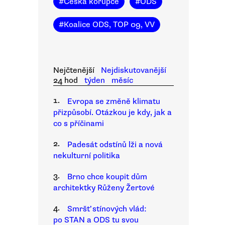
#
Česká korupce
#
ODS
#
Koalice ODS, TOP 09, VV
Nejčtenější
Nejdiskutovanější
24 hod
týden
měsíc
1.
Evropa se změně klimatu
přizpůsobí. Otázkou je kdy, jak a
co s příčinami
2.
Padesát odstínů lži a nová
nekulturní politika
3.
Brno chce koupit dům
architektky Růženy Žertové
4.
Smršť stínových vlád:
po STAN a ODS tu svou