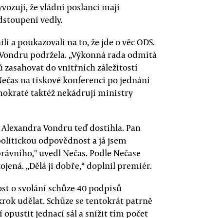
vozují, že vládní poslanci mají
dstoupení vedly.
li a poukazovali na to, že jde o věc ODS.
Vondru podržela. „Výkonná rada odmítá
ů zasahovat do vnitřních záležitostí
ečas na tiskové konferenci po jednání
mokraté taktéž nekádrují ministry
á Alexandra Vondru teď dostihla. Pan
 politickou odpovědnost a já jsem
právního," uvedl Nečas. Podle Nečase
jená. „Dělá ji dobře,“ doplnil premiér.
ost o svolání schůze 40 podpisů
ok udělat. Schůze se tentokrát patrně
 opustit jednací sál a snížit tím počet