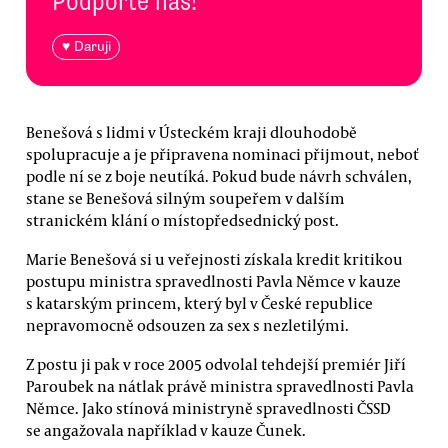
Podpořte nás!
♥ Daruji
Benešová s lidmi v Ústeckém kraji dlouhodobě
spolupracuje a je připravena nominaci přijmout, neboť
podle ní se z boje neutíká. Pokud bude návrh schválen,
stane se Benešová silným soupeřem v dalším
stranickém klání o místopředsednický post.
Marie Benešová si u veřejnosti získala kredit kritikou
postupu ministra spravedlnosti Pavla Němce v kauze
s katarským princem, který byl v České republice
nepravomocně odsouzen za sex s nezletilými.
Z postu ji pak v roce 2005 odvolal tehdejší premiér Jiří
Paroubek na nátlak právě ministra spravedlnosti Pavla
Němce. Jako stínová ministryně spravedlnosti ČSSD
se angažovala například v kauze Čunek.