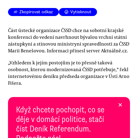
Zkopírovat odkaz
Vytisknout
Část ústecké organizace ČSSD chce na sobotní krajské
konferenci do vedení navrhnout bývalou vrchní státní
zástupkyni a stínovou ministryni spravedlnosti za ČSSD
Marii Benešovou. Informaci přinesl server Aktuálně.cz.
„Vzhledem k jejím postojům je to přesně taková
osobnost, kterou modernizovaná ČSSD potřebuje,“ řekl
internetovému deníku předseda organizace v Ústí Arno
Fišera.
×
Když chcete pochopit, co se
děje v domácí politice, stačí
číst Deník Referendum.