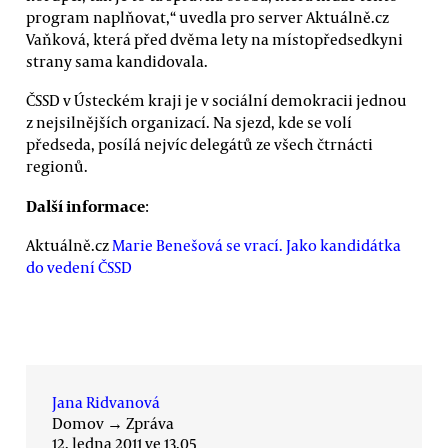
program naplňovat,“ uvedla pro server Aktuálně.cz
Vaňková, která před dvěma lety na místopředsedkyni
strany sama kandidovala.
ČSSD v Ústeckém kraji je v sociální demokracii jednou
z nejsilnějších organizací. Na sjezd, kde se volí
předseda, posílá nejvíc delegátů ze všech čtrnácti
regionů.
Další informace
:
Aktuálně.cz
Marie Benešová se vrací. Jako kandidátka
do vedení ČSSD
Jana Ridvanová
Domov
→
Zpráva
12. ledna 2011 ve 13.05