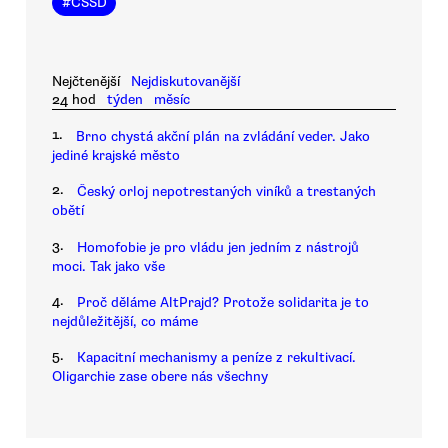
#
ČSSD
Nejčtenější
Nejdiskutovanější
24 hod
týden
měsíc
1.
Brno chystá akční plán na zvládání veder. Jako
jediné krajské město
2.
Český orloj nepotrestaných viníků a trestaných
obětí
3.
Homofobie je pro vládu jen jedním z nástrojů
moci. Tak jako vše
4.
Proč děláme AltPrajd? Protože solidarita je to
nejdůležitější, co máme
5.
Kapacitní mechanismy a peníze z rekultivací.
Oligarchie zase obere nás všechny