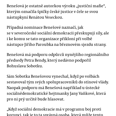
Benešová je ostatně autorkou výroku „justiční mafie“,
kterým označila špičky české justice v čele se svou
nástupkyní Renátou Veseckou.
Případná nominace Benešové naznačí, jak
se v severočeské sociální demokracii přeskupují síly, ale
i ke komu se tato organizace přikloní při volbě
nástupce Jiřího Paroubka na březnovém sjezdu strany.
Benešová má podporu odpůrců nynějšího regionálního
předsedy Petra Bendy, který nedávno podpořil
Bohuslava Sobotku.
Sám Sobotka Benešovou vynechal, když po volbách
sestavoval tým svých spolupracovníků do stínové vlády.
Naopak podporu má Benešová například u ústecké
sociálnědemokratické hejtmanky Jany Vaňkové, která
pro ni prý určitě bude hlasovat.
„Když sociální demokracie má v programu boj proti
korupci, tak je to ta správná osoba, která může tento