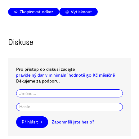
Zkopírovat odkaz
Vytisknout
Diskuse
Pro přístup do diskusí zadejte
pravidelný dar v minimální hodnotě 50 Kč měsíčně
Děkujeme za podporu.
Přihlásit →
Zapomněli jste heslo?