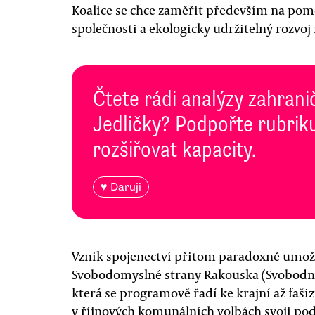
Koalice se chce zaměřit především na pom
společnosti a ekologicky udržitelný rozvoj
Čtete rádi analýzy zahranič
Jedličky? Podpořte rubriku
rozšiřovat kapacity.
♥ Daruji
Vznik spojenectví přitom paradoxně umož
Svobodomyslné strany Rakouska (Svobodný
která se programově řadí ke krajní až fašizu
v říjnových komunálních volbách svoji podp