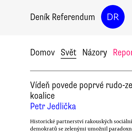
Deník Referendum
DR
Domov
Svět
Názory
Repo
Vídeň povede poprvé rudo-z
koalice
Petr Jedlička
Historické partnerství rakouských sociáln
demokratů se zelenými umožnil paradoxně