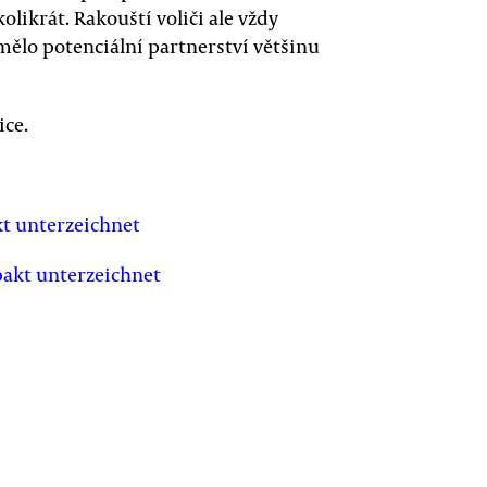
olikrát. Rakouští voliči ale vždy
mělo potenciální partnerství většinu
ice.
kt unterzeichnet
pakt unterzeichnet