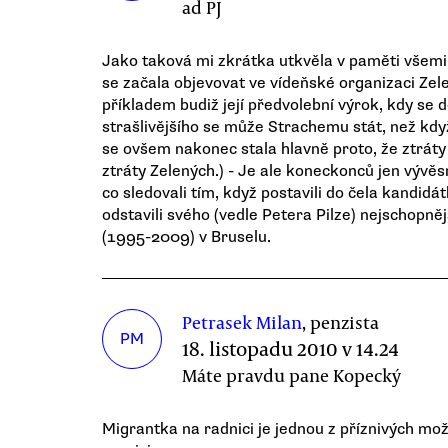
ad PJ
Jako taková mi zkrátka utkvěla v paměti všemi
se začala objevovat ve vídeňské organizaci Zel
příkladem budiž její předvolební výrok, kdy se
strašlivějšího se může Strachemu stát, než kdy
se ovšem nakonec stala hlavně proto, že ztráty
ztráty Zelených.) - Je ale koneckonců jen vývěs
co sledovali tím, když postavili do čela kandid
odstavili svého (vedle Petera Pilze) nejschopn
(1995-2009) v Bruselu.
Petrasek Milan
, penzista
PM
18. listopadu 2010 v 14.24
Máte pravdu pane Kopecký
Migrantka na radnici je jednou z příznivých mo