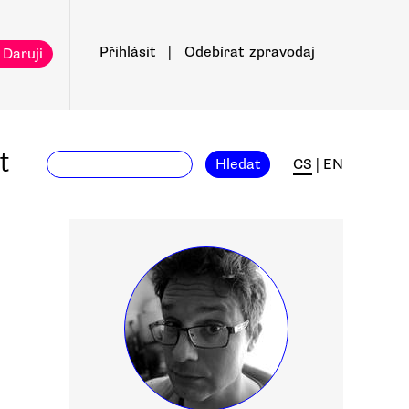
Přihlásit
|
Odebírat
zpravodaj
 Daruji
t
Hledat
CS
|
EN