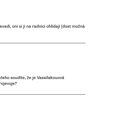
adí, oni si ji na radnici ohlídají (dost možná
 čeho soudíte, že je Vassilakouová
rojevuje?