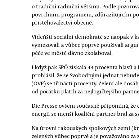
o tradiční radniční většinu. Podle pozorov
povrchním programem, zdůrazňujícím pořá
přistěhovalectví obecně.
Vídeňští sociální demokraté se naopak v k
vymezovali a vůbec poprvé používali argum
péče ve městě dávno zkolaboval.
I když pak SPÖ získala 44 procenta hlasů a
prohlásil, že se Svobodnými jednat nebude. 
(ÖVP) se třinácti procenty. Zelení ale dosá
od počátku platili za nejlogičtějšího partne
Die Presse ovšem současně připomíná, že d
energií se menší koaliční partner bral za 
Na úrovni rakouských spolkových zemí (kra
zelených vůbec poprvé a je považováno za 