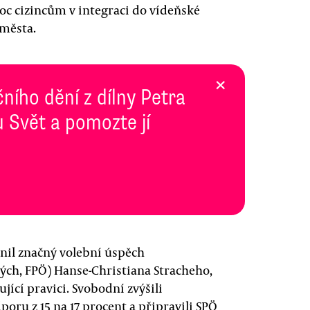
oc cizincům v integraci do vídeňské
 města.
×
ního dění z dílny Petra
 Svět a pomozte jí
nil značný volební úspěch
ch, FPÖ) Hanse-Christiana Stracheho,
jící pravici. Svobodní zvýšili
oru z 15 na 17 procent a připravili SPÖ