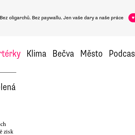
Bez oligarchů. Bez paywallu.
Jen vaše dary a naše práce
♥
rtérky
Klima
Bečva
Město
Podcas
elená
ích
 zisk