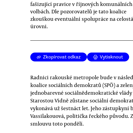
fašizující pravice v říjnových komunálních
volbách. Dle pozorovatelů je tato koalice
zkouškou eventuální spolupráce na celostá
úrovni.
Zkopírovat odkaz
Vytisknout
Radnici rakouské metropole bude v násle
koalice sociálních demokratů (SPÖ) a zelen
jednobarevné sociálnědemokratické vlády
Starostou Vídně zůstane sociální demokrat
vykonává už šestnáct let. Jeho zástupkyní
Vassilakouová, politička řeckého původu. 
smlouvu toto pondělí.