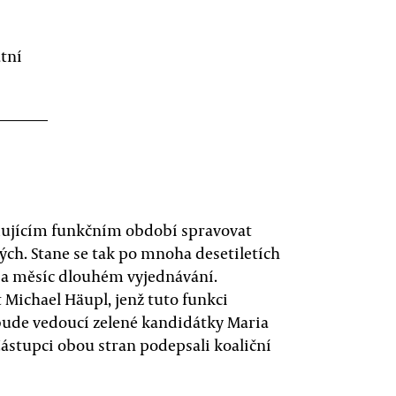
tní
dujícím funkčním období spravovat
ých. Stane se tak po mnoha desetiletích
 a měsíc dlouhém vyjednávání.
 Michael Häupl, jenž tuto funkci
 bude vedoucí zelené kandidátky Maria
Zástupci obou stran podepsali koaliční