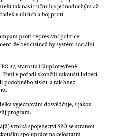
atelů tak navíc učinili s jednoduchým až
dek v ulicích a boj proti
ampani proti represivní politice
ent, že bez cizinců by systém sociální
 FPÖ 27, starosta Häupl otevřeně
Třetí v pořadí skončili rakouští lidovci
hli podobného zisku, a tak hned
ra.
élka vyjednávání dosvědčuje, s jakou
svůj program.
jů) vzniká spojenectví SPÖ se stranou
zkoušku spolupráce na celostátní