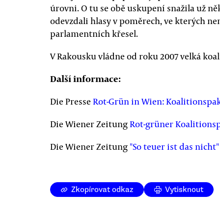
úrovni. O tu se obě uskupení snažila už něk
odevzdali hlasy v poměrech, ve kterých ne
parlamentních křesel.
V Rakousku vládne od roku 2007 velká koal
Další informace:
Die Presse
Rot-Grün in Wien: Koalitionspa
Die Wiener Zeitung
Rot-grüner Koalitions
Die Wiener Zeitung
"So teuer ist das nicht"
Zkopírovat odkaz
Vytisknout