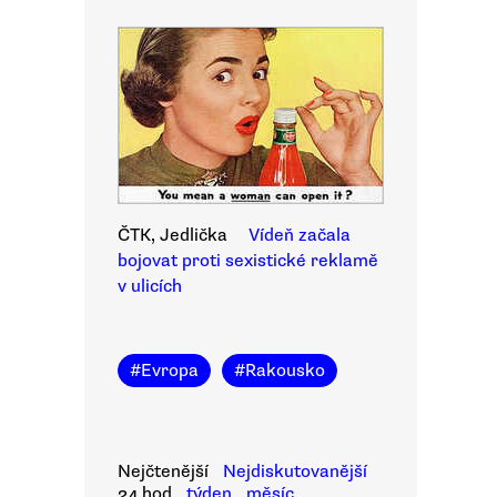
ČTK, Jedlička
Vídeň začala
bojovat proti sexistické reklamě
v ulicích
#
Evropa
#
Rakousko
Nejčtenější
Nejdiskutovanější
24 hod
týden
měsíc