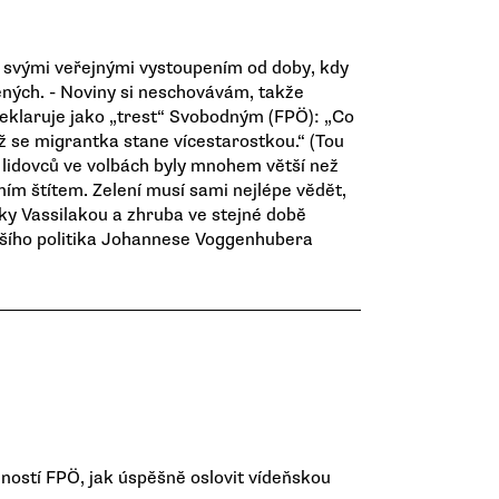
 svými veřejnými vystoupením od doby, kdy
ených. - Noviny si neschovávám, takže
 deklaruje jako „trest“ Svobodným (FPÖ): „Co
ž se migrantka stane vícestarostkou.“ (Tou
 lidovců ve volbách byly mnohem větší než
ním štítem. Zelení musí sami nejlépe vědět,
átky Vassilakou a zhruba ve stejné době
ějšího politika Johannese Voggenhubera
žností FPÖ, jak úspěšně oslovit vídeňskou