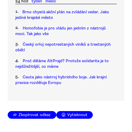
24 hod
týden
měsíc
1.
Brno chystá akční plán na zvládání veder. Jako
jediné krajské město
2.
Homofobie je pro vládu jen jedním z nástrojů
moci. Tak jako vše
3.
Český orloj nepotrestaných viníků a trestaných
obětí
4.
Proč děláme AltPrajd? Protože solidarita je to
nejdůležitější, co máme
5.
Ceuta jako nástroj hybridního boje. Jak krajní
pravice rozděluje Evropu
Zkopírovat odkaz
Vytisknout