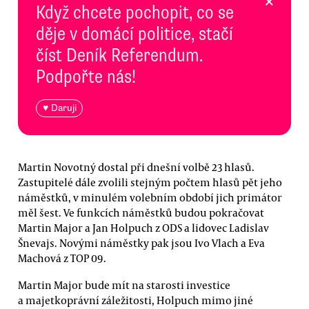
×
Když chcete pochopit, co se
děje v domácí politice, stačí
číst Deník Referendum.
Podpořte nás!
♥ Daruji
Martin Novotný dostal při dnešní volbě 23 hlasů.
Zastupitelé dále zvolili stejným počtem hlasů pět jeho
náměstků, v minulém volebním období jich primátor
měl šest. Ve funkcích náměstků budou pokračovat
Martin Major a Jan Holpuch z ODS a lidovec Ladislav
Šnevajs. Novými náměstky pak jsou Ivo Vlach a Eva
Machová z TOP 09.
Martin Major bude mít na starosti investice
a majetkoprávní záležitosti, Holpuch mimo jiné