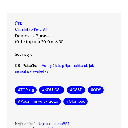
ČTK
Vratislav Dostál
Domov
→
Zpráva
10. listopadu 2010 v 18.30
Související
DR, Patočka
Volby živě: připomeňte si, jak
se sčítaly výsledky
#
TOP 09
#
KDU-ČSL
#
ČSSD
#
ODS
#
Podzimní volby 2010
#
Olomouc
Nejčtenější
Nejdiskutovanější