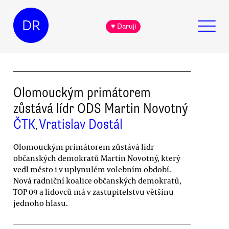
DR
♥ Daruji
Olomouckým primátorem
zůstává lídr ODS Martin Novotný
ČTK
Vratislav Dostál
,
Olomouckým primátorem zůstává lídr
občanských demokratů Martin Novotný, který
vedl město i v uplynulém volebním období.
Nová radniční koalice občanských demokratů,
TOP 09 a lidovců má v zastupitelstvu většinu
jednoho hlasu.