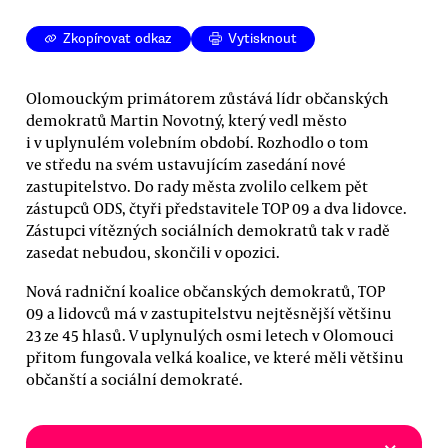
Zkopírovat odkaz
Vytisknout
Olomouckým primátorem zůstává lídr občanských
demokratů Martin Novotný, který vedl město
i v uplynulém volebním období. Rozhodlo o tom
ve středu na svém ustavujícím zasedání nové
zastupitelstvo. Do rady města zvolilo celkem pět
zástupců ODS, čtyři představitele TOP 09 a dva lidovce.
Zástupci vítězných sociálních demokratů tak v radě
zasedat nebudou, skončili v opozici.
Nová radniční koalice občanských demokratů, TOP
09 a lidovců má v zastupitelstvu nejtěsnější většinu
23 ze 45 hlasů. V uplynulých osmi letech v Olomouci
přitom fungovala velká koalice, ve které měli většinu
občanští a sociální demokraté.