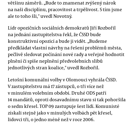
většinu záměrů. „Bude to znamenat zvýšený nárok
na naši disciplínu, pracovitost a trpělivost. S tím jsme
ale to toho šli," uvedl Novotný.
Lídr opozičních sociálních demokratů Jiří Rozbořil
na jednání zastupitelstva řekl, že ČSSD bude
konstruktivní opozicí a bude ji vidět. „Budeme
předkládat vlastní návrhy na řešení problémů města,
pečlivě sledovat počínání nové rady a veřejně hodnotit
plnění či spíše neplnění předvolebních slibů
jednotlivých stran koalice," uvedl Rozbořil.
Letošní komunální volby v Olomouci vyhrála ČSSD.
V zastupitelstvu má 17 zástupců, o tři více než
v minulém volebním období. Druhé ODS patří
14 mandátů, oproti dosavadnímu stavu si tak pohoršila
o sedm křesel. TOP 09 zastupuje šest lidí. Komunisté
získali stejně jako v minulých volbách pět křesel,
lidovci tři, o jedno méně než v roce 2006.