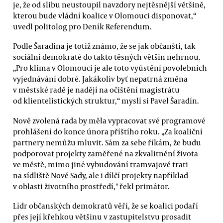
je, že od slibu neustoupil navzdory nejtěsnější většině,
kterou bude vládní koalice v Olomouci disponovat,“
uvedl politolog pro Deník Referendum.
Podle Šaradína je totiž známo, že se jak občanští, tak
sociální demokraté do takto těsných většin nehrnou.
„Pro klima v Olomouci je ale toto vyústění povolebních
vyjednávání dobré. Jakákoliv byť nepatrná změna
v městské radě je nadějí na očištění magistrátu
od klientelistických struktur,“ myslí si Pavel Šaradín.
Nově zvolená rada by měla vypracovat své programové
prohlášení do konce února příštího roku. „Za koaliční
partnery nemůžu mluvit. Sám za sebe říkám, že budu
podporovat projekty zaměřené na zkvalitnění života
ve městě, mimo jiné vybudování tramvajové trati
na sídliště Nové Sady, ale i dílčí projekty například
v oblasti životního prostředí," řekl primátor.
Lídr občanských demokratů věří, že se koalici podaří
přes její křehkou většinu v zastupitelstvu prosadit