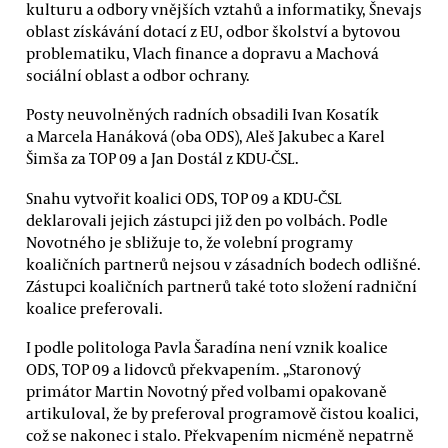
kulturu a odbory vnějších vztahů a informatiky, Šnevajs
oblast získávání dotací z EU, odbor školství a bytovou
problematiku, Vlach finance a dopravu a Machová
sociální oblast a odbor ochrany.
Posty neuvolněných radních obsadili Ivan Kosatík
a Marcela Hanáková (oba ODS), Aleš Jakubec a Karel
Šimša za TOP 09 a Jan Dostál z KDU-ČSL.
Snahu vytvořit koalici ODS, TOP 09 a KDU-ČSL
deklarovali jejich zástupci již den po volbách. Podle
Novotného je sbližuje to, že volební programy
koaličních partnerů nejsou v zásadních bodech odlišné.
Zástupci koaličních partnerů také toto složení radniční
koalice preferovali.
I podle politologa Pavla Šaradína není vznik koalice
ODS, TOP 09 a lidovců překvapením. „Staronový
primátor Martin Novotný před volbami opakovaně
artikuloval, že by preferoval programově čistou koalici,
což se nakonec i stalo. Překvapením nicméně nepatrně