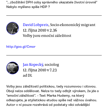
"...zbožštění DPH coby správného ukazatele životní úrovně"
Nebylo myšleno spíše HDP ?
David Lobpreis
, Socio-ekononický migrant
12. října 2010 v 2.36
Volby jsou emoční záležitost
http://goo.gl/Cmor
Jan Kopecký
, sociolog
12. října 2010 v 7.23
ad DL
Volby jsou záležitostí politickou, tedy rozumovou i citovou.
Obojí nelze oddělovat. Nelze to tedy odbýt výrokem, že jde o
"emoční záležitost". - Text Marka Hudemy, na který
odkazujete, je stylistickou etudou spíše než vážnou úvahou.
Autor v ní pouze rozehrává od podstaty věci odvádějící