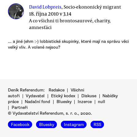
David Lobpreis
, Socio-ekononický migrant
18. října 2010 v 3.14
A co všichni ti brontosaurové, charity,
amnesťáci
... a jiné (ehm :-) lobbistické skupinky, které mají na správu věci
velký vliv. A volené nejsou?
Deník Referendum:
Redakce
|
Všichni
autoři
|
Vydavatel
|
Etický kodex
|
Diskuse
|
Nabídky
práce
|
Nadační fond
|
Bluesky
|
Inzerce
|
null
|
Partneři
© Vydavatelství Referendum, s. r. o., 2020.
Facebook
Bluesky
Instagram
RSS