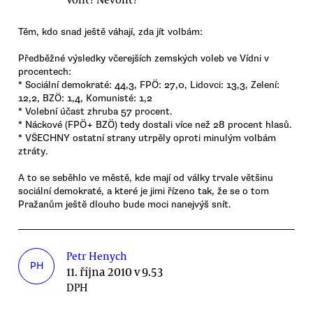
Těm, kdo snad ještě váhají, zda jít volbám:
Předběžné výsledky včerejších zemských voleb ve Vídni v
procentech:
* Sociální demokraté: 44,3, FPÖ: 27,0, Lidovci: 13,3, Zelení:
12,2, BZÖ: 1,4, Komunisté: 1,2
* Volební účast zhruba 57 procent.
* Náckové (FPÖ+ BZÖ) tedy dostali více než 28 procent hlasů.
* VŠECHNY ostatní strany utrpěly oproti minulým volbám
ztráty.
A to se seběhlo ve městě, kde mají od války trvale většinu
sociální demokraté, a které je jimi řízeno tak, že se o tom
Pražanům ještě dlouho bude moci nanejvýš snít.
Petr Henych
PH
11. října 2010 v 9.53
DPH