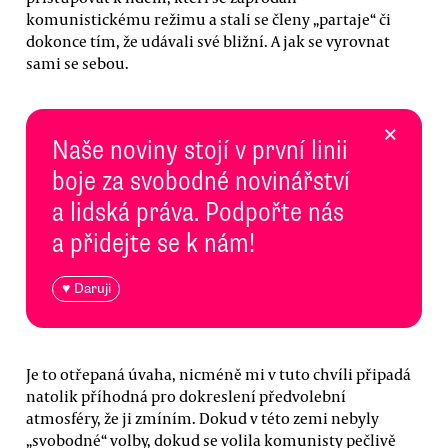
komunistickému režimu a stali se členy „partaje“ či
dokonce tím, že udávali své bližní. A jak se vyrovnat
sami se sebou.
×
Naše noviny stojí v první linii
boje za svobodné novinářství
a lidská práva. Podpořte nás
a přidejte se k nám!
♥ Daruji
Je to otřepaná úvaha, nicméně mi v tuto chvíli připadá
natolik příhodná pro dokreslení předvolební
atmosféry, že ji zmíním. Dokud v této zemi nebyly
„svobodné“ volby, dokud se volila komunisty pečlivě