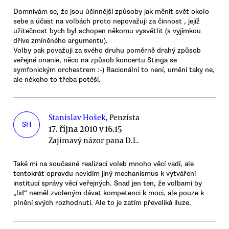
Domnívám se, že jsou účinnější způsoby jak měnit svět okolo
sebe a účast na volbách proto nepovažuji za činnost , jejíž
užitečnost bych byl schopen někomu vysvětlit (s vyjímkou
dříve zmíněného argumentu).
Volby pak považuji za svého druhu poměrně drahý způsob
veřejné onanie, něco na způsob koncertu Stinga se
symfonickým orchestrem :-) Racionální to není, umění taky ne,
ale někoho to třeba potěší.
Stanislav Hošek
, Penzista
SH
17. října 2010 v 16.15
Zajímavý názor pana D.L.
Také mi na současné realizaci voleb mnoho věcí vadí, ale
tentokrát opravdu nevidím jiný mechanismus k vytváření
institucí správy věcí veřejných. Snad jen ten, že volbami by
„lid“ neměl zvoleným dávat kompetenci k moci, ale pouze k
plnění svých rozhodnutí. Ale to je zatím převeliká iluze.