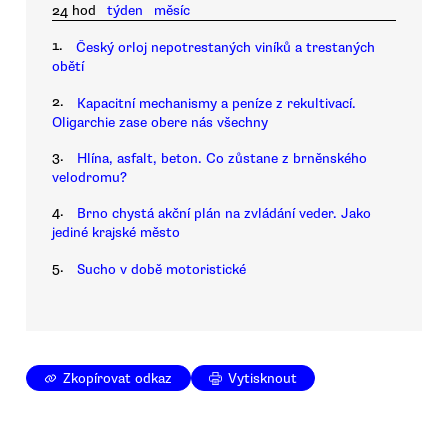
24 hod
týden
měsíc
1.
Český orloj nepotrestaných viníků a trestaných
obětí
2.
Kapacitní mechanismy a peníze z rekultivací.
Oligarchie zase obere nás všechny
3.
Hlína, asfalt, beton. Co zůstane z brněnského
velodromu?
4.
Brno chystá akční plán na zvládání veder. Jako
jediné krajské město
5.
Sucho v době motoristické
Zkopírovat odkaz
Vytisknout