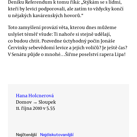
Deníku Referendum k tomu říká: „Stýkám se s lidmi,
kteří by levici podporovali, ale zatím to vždycky končí
u nějakých kavárenských hovorů.“
Toto zamyšlení provází věta, kterou dnes můžeme
uslyšet téměř všude: Ti nahoře si stejně udělají,
co budou chtít. Pozvedne úctyhodný počin Jonáše
Červinky sebevědomí levice a jejích voličů? Je ještě čas?
V Senátu půjde o mnohé…Šiřme poselství rapera Lipa!
Hana Holcnerová
Domov
→
Sloupek
11. října 2010 v 5.55
Nejčtenější
Nejdiskutovanější