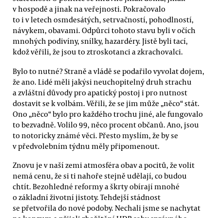
v hospodě a jinak na veřejnosti. Pokračovalo
to i v letech osmdesátých, setrvačností, pohodlností,
návykem, obavami. Odpůrci tohoto stavu byli v očích
mnohých podivíny, snílky, hazardéry. Jistě byli tací,
kdož věřili, že jsou to ztroskotanci a zkrachovalci.
Bylo to nutné? Straně a vládě se podařilo vyvolat dojem,
že ano. Lidé měli jakýsi neuchopitelný druh strachu
a zvláštní důvody pro apatický postoj i pro nutnost
dostavit se k volbám. Věřili, že se jim může „něco“ stát.
Ono „něco“ bylo pro každého trochu jiné, ale fungovalo
to bezvadně. Volilo 99, něco procent občanů. Ano, jsou
to notoricky známé věci. Přesto myslím, že by se
v předvolebním týdnu měly připomenout.
Znovu je v naší zemi atmosféra obav a pocitů, že volit
nemá cenu, že si ti nahoře stejně udělají, co budou
chtít. Bezohledné reformy a škrty obírají mnohé
o základní životní jistoty. Tehdejší stádnost
se přetvořila do nové podoby. Nechali jsme se nachytat