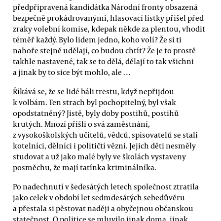
předpřipravená kandidátka Národní fronty obsazená
bezpečně prokádrovanými, hlasovací lístky přišel před
zraky volební komise, kdepak někde za plentou, vhodit
téměř každý. Bylo lidem jedno, koho volí? Že si ti
nahoře stejně udělají, co budou chtít? Že je to prostě
takhle nastavené, tak se to dělá, dělají to tak všichni
a jinak by to sice být mohlo, ale …
Říkává se, že se lidé báli trestu, když nepřijdou
k volbám. Ten strach byl pochopitelný, byl však
opodstatněný? Jistě, byly doby postihů, postihů
krutých. Mnozí přišli o svá zaměstnání,
z vysokoškolských učitelů, vědců, spisovatelů se stali
kotelníci, dělníci i političtí vězni. Jejich děti nesměly
studovat a už jako malé byly ve školách vystaveny
posměchu, že mají tatínka kriminálníka.
Po nadechnutí v šedesátých letech společnost ztratila
jako celek v období let sedmdesátých sebedůvěru
a přestala si pěstovat naději a obyčejnou občanskou
statečnost. O politice se mluvilo jinak doma, jinak