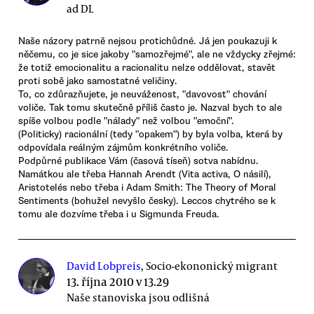
ad DL
Naše názory patrně nejsou protichůdné. Já jen poukazuji k
něčemu, co je sice jakoby "samozřejmé", ale ne vždycky zřejmé:
že totiž emocionalitu a racionalitu nelze oddělovat, stavět
proti sobě jako samostatné veličiny.
To, co zdůrazňujete, je neuváženost, "davovost" chování
voliče. Tak tomu skutečně příliš často je. Nazval bych to ale
spíše volbou podle "nálady" než volbou "emoční".
(Politicky) racionální (tedy "opakem") by byla volba, která by
odpovídala reálným zájmům konkrétního voliče.
Podpůrné publikace Vám (časová tíseň) sotva nabídnu.
Namátkou ale třeba Hannah Arendt (Vita activa, O násilí),
Aristotelés nebo třeba i Adam Smith: The Theory of Moral
Sentiments (bohužel nevyšlo česky). Leccos chytrého se k
tomu ale dozvíme třeba i u Sigmunda Freuda.
David Lobpreis
, Socio-ekononický migrant
13. října 2010 v 13.29
Naše stanoviska jsou odlišná