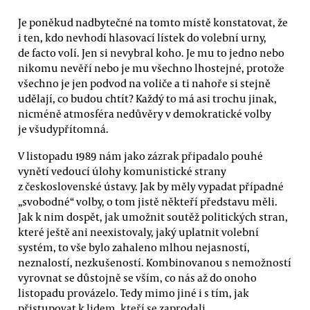
Je poněkud nadbytečné na tomto místě konstatovat, že
i ten, kdo nevhodí hlasovací lístek do volební urny,
de facto volí. Jen si nevybral koho. Je mu to jedno nebo
nikomu nevěří nebo je mu všechno lhostejné, protože
všechno je jen podvod na voliče a ti nahoře si stejně
udělají, co budou chtít? Každý to má asi trochu jinak,
nicméně atmosféra nedůvěry v demokratické volby
je všudypřítomná.
V listopadu 1989 nám jako zázrak připadalo pouhé
vynětí vedoucí úlohy komunistické strany
z československé ústavy. Jak by měly vypadat případné
„svobodné“ volby, o tom jistě někteří představu měli.
Jak k nim dospět, jak umožnit soutěž politických stran,
které ještě ani neexistovaly, jaký uplatnit volební
systém, to vše bylo zahaleno mlhou nejasností,
neznalostí, nezkušeností. Kombinovanou s nemožností
vyrovnat se důstojně se vším, co nás až do onoho
listopadu provázelo. Tedy mimo jiné i s tím, jak
přistupovat k lidem, kteří se zaprodali