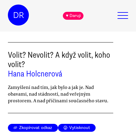
DR
♥ Daruji
Volit? Nevolit? A když volit, koho
volit?
Hana Holcnerová
Zamyšlení nad tím, jak bylo a jak je. Nad
obavami, nad stádností, nad veřejným
prostorem. A nad příčinami současného stavu.
Zkopírovat odkaz
Vytisknout