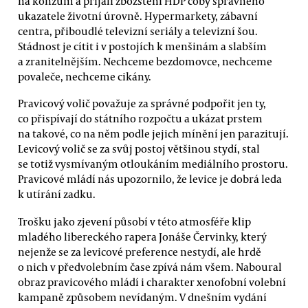
na konzum a přijali zbožštění HDP coby správného
ukazatele životní úrovně. Hypermarkety, zábavní
centra, přiboudlé televizní seriály a televizní šou.
Stádnost je cítit i v postojích k menšinám a slabším
a zranitelnějším. Nechceme bezdomovce, nechceme
povaleče, nechceme cikány.
Pravicový volič považuje za správné podpořit jen ty,
co přispívají do státního rozpočtu a ukázat prstem
na takové, co na něm podle jejich mínění jen parazitují.
Levicový volič se za svůj postoj většinou stydí, stal
se totiž vysmívaným otloukáním mediálního prostoru.
Pravicové mládí nás upozornilo, že levice je dobrá leda
k utírání zadku.
Trošku jako zjevení působí v této atmosféře klip
mladého libereckého rapera Jonáše Červinky, který
nejenže se za levicové preference nestydí, ale hrdě
o nich v předvolebním čase zpívá nám všem. Naboural
obraz pravicového mládí i charakter xenofobní volební
kampaně způsobem nevídaným. V dnešním vydání