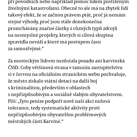
při povodních nebo například pomoc lidem postiženým
živelnými katastrofami. Obecně to ale má na zbytek lidí
takový efekt, že se začnou právem ptát, proč já nemám
stejné výhody, proč jsou stále donekonečna
promrhávány značné částky z různých typů zdrojů
na nesmyslné projekty, kterých si cílová skupina
zpravidla neváží a které má postupem času
za samozřejmé.“
Za mosteckým lídrem nezůstala pozadu ani karvinská
ČSSD. Coby většinová strana v tamním zastupitelstvu
si v červnu na oficiálním stranickém webu pochvaluje,
že město získalo státní dotaci na další boj
s kriminalitou, především v oblastech
s nepřizpůsobivým a sociálně slabým obyvatelstvem.
Píší: „Tyto peníze podpoří nově naši akci nulová
tolerance, tedy systematické aktivity proti
nepřizpůsobivým obyvatelům problémových
městských částí Karviné.“