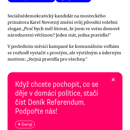
Sociálnědemokratický kandidát na mosteckého
primátora Karel Novotný změní svůj původní volební
slogan „Proč bych měl litovat, že jsem ve svém domově
národnostní většinou? Jeden stát, jedna pravidla!"
V posledním měsíci kampaně ke komunálním volbám
se rozhodl vystačit s prostým, ale výstižným a úderným
mottem: „Stejná pravidla pro všechny."
×
Když chcete pochopit, co se
děje v domácí politice, stačí
číst Deník Referendum.
Podpořte nás!
♥ Daruji