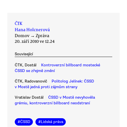
ČTK
Hana Holcnerová
Domov
→
Zpráva
20. září 2010 ve 12.24
Související
ČTK, Dostál
Kontroverzní billboard mostecké
ČSSD se zřejmě změní
ČTK, Radovanovič
Politolog Jelínek: ČSSD
v Mostě jedná proti zájmům strany
Vratislav Dostál
ČSSD v Mostě nevyhověla
grémiu, kontroverzní billboard neodstraní
#
ČSSD
#
Lidská práva