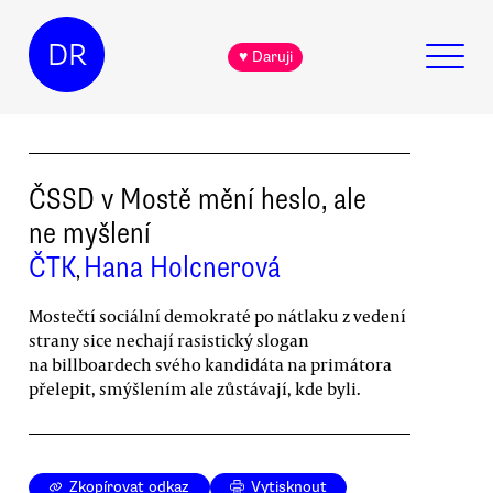
DR
♥ Daruji
ČSSD v Mostě mění heslo, ale
ne myšlení
ČTK
Hana Holcnerová
,
Mostečtí sociální demokraté po nátlaku z vedení
strany sice nechají rasistický slogan
na billboardech svého kandidáta na primátora
přelepit, smýšlením ale zůstávají, kde byli.
Zkopírovat odkaz
Vytisknout