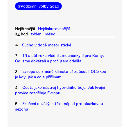
#
Podzimní volby 2010
Nejčtenější
Nejdiskutovanější
24 hod
týden
měsíc
1.
Sucho v době motoristické
2.
Tři a půl roku vládní zmocněnkyní pro Romy:
Co jsme dokázali a proč jsem odešla
3.
Evropa se změně klimatu přizpůsobí. Otázkou
je kdy, jak a co s příčinami
4.
Ceuta jako nástroj hybridního boje. Jak krajní
pravice rozděluje Evropu
5.
Zrušení devátých tříd: nápad pro okurkovou
sezónu