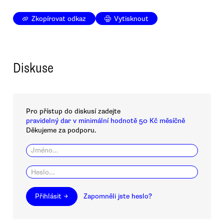
Zkopírovat odkaz
Vytisknout
Diskuse
Pro přístup do diskusí zadejte
pravidelný dar v minimální hodnotě 50 Kč měsíčně
Děkujeme za podporu.
Přihlásit →
Zapomněli jste heslo?