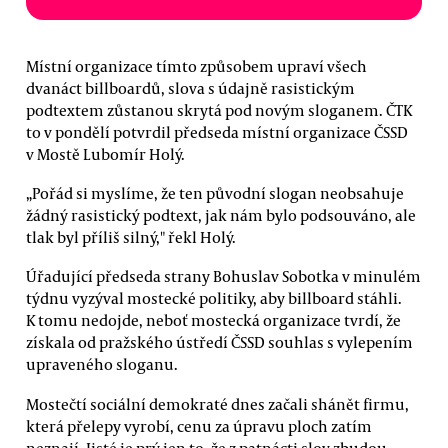
Místní organizace tímto způsobem upraví všech
dvanáct billboardů, slova s údajně rasistickým
podtextem zůstanou skrytá pod novým sloganem. ČTK
to v pondělí potvrdil předseda místní organizace ČSSD
v Mostě Lubomír Holý.
„Pořád si myslíme, že ten původní slogan neobsahuje
žádný rasistický podtext, jak nám bylo podsouváno, ale
tlak byl příliš silný," řekl Holý.
Úřadující předseda strany Bohuslav Sobotka v minulém
týdnu vyzýval mostecké politiky, aby billboard stáhli.
K tomu nedojde, neboť mostecká organizace tvrdí, že
získala od pražského ústředí ČSSD souhlas s vylepením
upraveného sloganu.
Mostečtí sociální demokraté dnes začali shánět firmu,
která přelepy vyrobí, cenu za úpravu ploch zatím
neznají. Jisté je prý jen to, že z patnácti slov zbudou