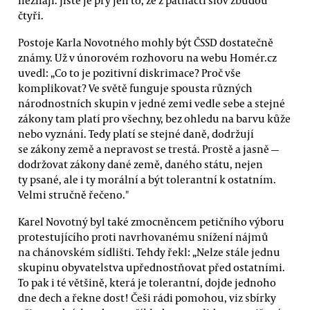
čtyři.
Postoje Karla Novotného mohly být ČSSD dostatečně
známy. Už v únorovém rozhovoru na webu Homér.cz
uvedl: „Co to je pozitivní diskrimace? Proč vše
komplikovat? Ve světě funguje spousta různých
národnostních skupin v jedné zemi vedle sebe a stejné
zákony tam platí pro všechny, bez ohledu na barvu kůže
nebo vyznání. Tedy platí se stejné daně, dodržují
se zákony země a nepravost se trestá. Prostě a jasně —
dodržovat zákony dané země, daného státu, nejen
ty psané, ale i ty morální a být tolerantní k ostatním.
Velmi stručně řečeno."
Karel Novotný byl také zmocněncem petičního výboru
protestujícího proti navrhovanému snížení nájmů
na chánovském sídlišti. Tehdy řekl: „Nelze stále jednu
skupinu obyvatelstva upřednostňovat před ostatními.
To pak i té většině, která je tolerantní, dojde jednoho
dne dech a řekne dost! Češi rádi pomohou, viz sbírky