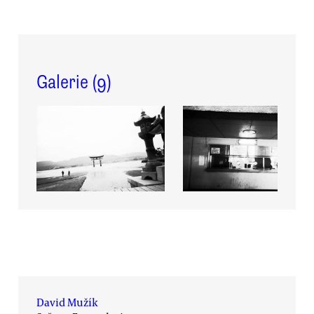
Galerie (
9
)
David Mužík