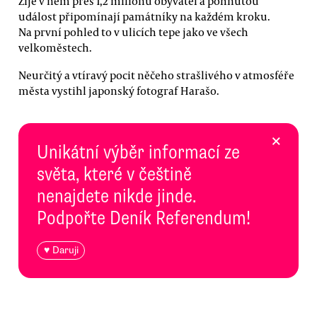
Žije v něm přes 1,2 milionu obyvatel a pohnutou
událost připomínají památníky na každém kroku.
Na první pohled to v ulicích tepe jako ve všech
velkoměstech.
Neurčitý a vtíravý pocit něčeho strašlivého v atmosféře
města vystihl japonský fotograf Harašo.
×
Unikátní výběr informací ze
světa, které v češtině
nenajdete nikde jinde.
Podpořte Deník Referendum!
♥ Daruji