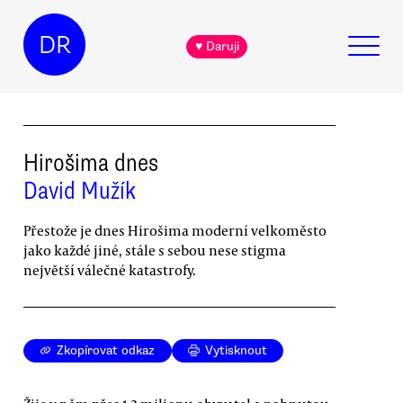
DR
♥ Daruji
Hirošima dnes
David Mužík
Přestože je dnes Hirošima moderní velkoměsto
jako každé jiné, stále s sebou nese stigma
největší válečné katastrofy.
Zkopírovat odkaz
Vytisknout