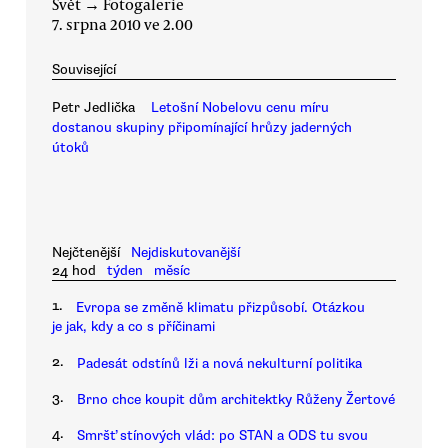
Svět
→
Fotogalerie
7. srpna 2010 ve 2.00
Související
Petr Jedlička
Letošní Nobelovu cenu míru
dostanou skupiny připomínající hrůzy jaderných
útoků
Nejčtenější
Nejdiskutovanější
24 hod
týden
měsíc
1.
Evropa se změně klimatu přizpůsobí. Otázkou
je jak, kdy a co s příčinami
2.
Padesát odstínů lži a nová nekulturní politika
3.
Brno chce koupit dům architektky Růženy Žertové
4.
Smršť stínových vlád: po STAN a ODS tu svou