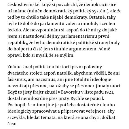
československé, když si povzdechl, že demokracii sice
už máme (míněn demokratický politický systém), ale že
teď by to chtělo také nějaké demokraty. Ostatně, taky
byl v té době do parlamentu volen a mnohdy i zvolen
leckdo. Ale nevzpomínám si, aspoň do té míry, do jaké
jsem si nastudoval dějiny parlamentarismu první
republiky, že by ho demokratické politické strany braly
do holportu čistě jen s tímhle argumentem. Ať mě
opraví, kdo si myslí, že se mýlím.
Známe snad politickou historii první poloviny
dvacátého století aspoň natolik, abychom věděli, že ani
fašismus, ani nacismus, ani jiné totalitní ideologie
nevznikají přes noc, natož aby se přes noc ujímaly moci.
Když to jistý frajtr zkusil v Bavorsku v listopadu 1923,
dostal nemilosrdně přes prsty. Rychle se poučil.
Pochopil, že mimo jiné je potřeba dostatečně dlouho
ideologicky zpracovávat a připravovat veřejnost, aby
si zvykla, hledat témata, na která se ona chytí, dočkat
času.