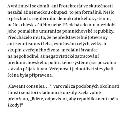
A vrátíme-li se domů, ani Protektorát ve skutečnosti
nezačal až německou okupací, to jen formálně. Nešlo
o přechod z regulérního demokratického systému,
nešlo o blesk z čitého nebe. Předcházelo mu mezidobí
jeho pomalého umírání za pomnichovské republiky.
Předcházelo mu to, že nepředstavitelné (otevřený
antisemitismus třeba, vylučování celých velkých
skupin z veřejného života, mediální štvanice
na nepohodlné, až negativistické zatracování
předmnichovského politického systému) se pozvolna
stávalo přijatelným. Veřejnost i jednotlivci si zvykali.
Scéna byla připravena.
„Caveant consules….“, varovali za podobných okolností
římští senátoři vládnoucí konzuly. Zcela volně
přeloženo, „Bděte, odpovědní, aby republika neutrpěla
škody!“