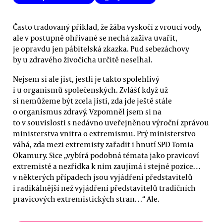
Často tradovaný příklad, že žába vyskočí z vroucí vody,
ale v postupně ohřívané se nechá zaživa uvařit,
je opravdu jen pábitelská zkazka. Pud sebezáchovy
by u zdravého živočicha určitě neselhal.
Nejsem si ale jist, jestli je takto spolehlivý
i u organismů společenských. Zvlášť když už
si nemůžeme být zcela jisti, zda jde ještě stále
o organismus zdravý. Vzpomněl jsem si na
to v souvislosti s nedávno uveřejněnou výroční zprávou
ministerstva vnitra o extremismu. Prý ministerstvo
váhá, zda mezi extremisty zařadit i hnutí SPD Tomia
Okamury. Sice „vybírá podobná témata jako pravicoví
extremisté a nezřídka k nim zaujímá i stejné pozice…
v některých případech jsou vyjádření představitelů
i radikálnější než vyjádření představitelů tradičních
pravicových extremistických stran…“ Ale.