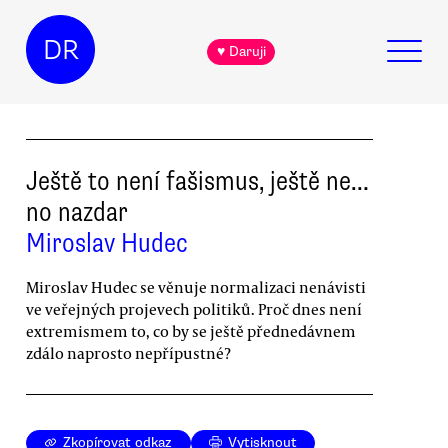
DR
♥ Daruji
Ještě to není fašismus, ještě ne…
no nazdar
Miroslav Hudec
Miroslav Hudec se věnuje normalizaci nenávisti
ve veřejných projevech politiků. Proč dnes není
extremismem to, co by se ještě přednedávnem
zdálo naprosto nepřípustné?
Zkopírovat odkaz
Vytisknout