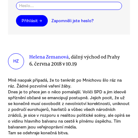
Přihlásit →
Zapomněli jste heslo?
Helena Zemanová
, dálný východ od Prahy
HZ
6. června 2018 v 10.19
Mně naopak připadá, že to tenkrát po Mnichovu šlo ráz na
ráz. Žádné pozvolné vaření žáby.
Dnes je to přece jen o něco pomalejší. Voliči SPD a jim ideově
spříznění občané se emancipují postupně. Jejich pocit, že už
se konečně musí osvobodit z nevolnictví korektnosti, uniknout
z područí eurohujerů, havlistů a vůbec všech národních
zrádců, je sice v rozporu s realitou politické scény, ale opírá se
o vidinu hlavního balvanu na cestě k plnému úspěchu. Tím
balvanem jsou veřejnoprávní média.
Tam se odehraje konečná bitva.