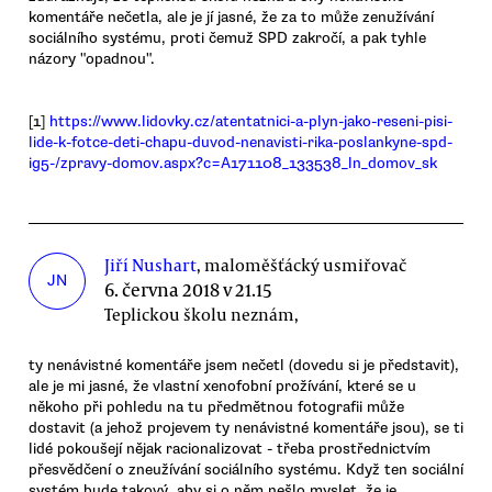
komentáře nečetla, ale je jí jasné, že za to může zenužívání
sociálního systému, proti čemuž SPD zakročí, a pak tyhle
názory "opadnou".
[1]
https://www.lidovky.cz/atentatnici-a-plyn-jako-reseni-pisi-
lide-k-fotce-deti-chapu-duvod-nenavisti-rika-poslankyne-spd-
ig5-/zpravy-domov.aspx?c=A171108_133538_ln_domov_sk
Jiří Nushart
, maloměšťácký usmiřovač
JN
6. června 2018 v 21.15
Teplickou školu neznám,
ty nenávistné komentáře jsem nečetl (dovedu si je představit),
ale je mi jasné, že vlastní xenofobní prožívání, které se u
někoho při pohledu na tu předmětnou fotografii může
dostavit (a jehož projevem ty nenávistné komentáře jsou), se ti
lidé pokoušejí nějak racionalizovat - třeba prostřednictvím
přesvědčení o zneužívání sociálního systému. Když ten sociální
systém bude takový, aby si o něm nešlo myslet, že je