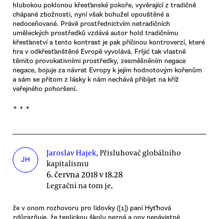
hlubokou poklonou křesťanské pokoře, vyvěrající z tradičně
chápané zbožnosti, nyní však bohužel opouštěné a
nedoceňované. Právě prostřednictvím netradičních
uměleckých prostředků vzdává autor hold tradičnímu
křesťanství a tento kontrast je pak příčinou kontroverzí, které
hra v odkřesťanštěné Evropě vyvolává. Frljić tak vlastně
těmito provokativními prostředky, zesměšněním negace
negace, bojuje za návrat Evropy k jejím hodnotovým kořenům
a sám se přitom z lásky k nám nechává přibíjet na kříž
veřejného pohoršení.
+ + +
Jaroslav Hajek
, Přisluhovač globálního
JH
kapitalismu
6. června 2018 v 18.28
Legrační na tom je,
že v onom rozhovoru pro lidovky ([1]) paní Hyťhová
zdůrazňuje, že teplickou školu nezná a ony nenávistné