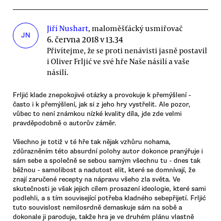
Jiří Nushart
, maloměšťácký usmiřovač
JN
6. června 2018 v 13.34
Přivítejme, že se proti nenávisti jasně postavil
i Oliver Frljić ve své hře Naše násilí a vaše
násilí.
Frljić klade znepokojivé otázky a provokuje k přemýšlení -
často i k přemýšlení, jak si z jeho hry vystřelit. Ale pozor,
vůbec to není známkou nízké kvality díla, jde zde velmi
pravděpodobně o autorův záměr.
Všechno je totiž v té hře tak nějak vzhůru nohama,
zdůrazněním této absurdní polohy autor dokonce pranýřuje i
sám sebe a společně se sebou samým všechnu tu - dnes tak
běžnou - samolibost a nadutost elit, které se domnívají, že
znají zaručené recepty na nápravu všeho zla světa. Ve
skutečnosti je však jejich cílem prosazení ideologie, které sami
podlehli, a s tím související potřeba kladného sebepřijetí. Frljić
tuto souvislost nemilosrdně demaskuje sám na sobě a
dokonale ji paroduje, takže hra je ve druhém plánu vlastně