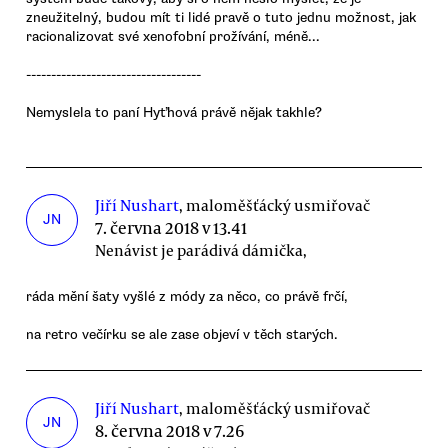
zneužitelný, budou mít ti lidé pravě o tuto jednu možnost, jak
racionalizovat své xenofobní prožívání, méně...
-----------------------------------
Nemyslela to paní Hyťhová právě nějak takhle?
Jiří Nushart
, maloměšťácký usmiřovač
JN
7. června 2018 v 13.41
Nenávist je parádivá dámička,
ráda mění šaty vyšlé z módy za něco, co právě frčí,
na retro večírku se ale zase objeví v těch starých.
Jiří Nushart
, maloměšťácký usmiřovač
JN
8. června 2018 v 7.26