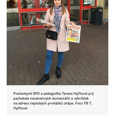
Poslankyně SPD a pedagožka Tereza Hyťhová prý
pachatele nenávistných komentářů a výhrůžek
na adresu teplických prvňáčků chápe. Foto FB T.
Hyťhové