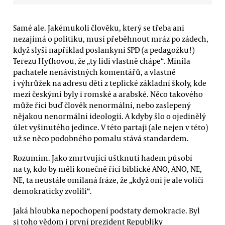
Samé ale. Jakémukoli člověku, který se třeba ani
nezajímá o politiku, musí přeběhnout mráz po zádech,
když slyší například poslankyni SPD (a pedagožku!)
Terezu Hyťhovou, že „ty lidi vlastně chápe“. Mínila
pachatele nenávistných komentářů, a vlastně
i výhrůžek na adresu dětí z teplické základní školy, kde
mezi českými byly i romské a arabské. Něco takového
může říci buď člověk nenormální, nebo zaslepený
nějakou nenormální ideologií. A kdyby šlo o ojedinělý
úlet vyšinutého jedince. V této partaji (ale nejen v této)
už se něco podobného pomalu stává standardem.
Rozumím. Jako zmrtvující uštknutí hadem působí
na ty, kdo by měli konečně říci biblické ANO, ANO, NE,
NE, ta neustále omílaná fráze, že „když oni je ale voliči
demokraticky zvolili“.
Jaká hloubka nepochopení podstaty demokracie. Byl
si toho vědom i první prezident Republiky