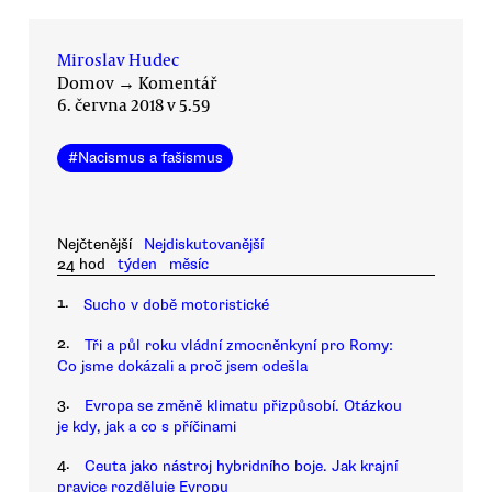
Miroslav Hudec
Domov
→
Komentář
6. června 2018 v 5.59
#
Nacismus a fašismus
Nejčtenější
Nejdiskutovanější
24 hod
týden
měsíc
1.
Sucho v době motoristické
2.
Tři a půl roku vládní zmocněnkyní pro Romy:
Co jsme dokázali a proč jsem odešla
3.
Evropa se změně klimatu přizpůsobí. Otázkou
je kdy, jak a co s příčinami
4.
Ceuta jako nástroj hybridního boje. Jak krajní
pravice rozděluje Evropu