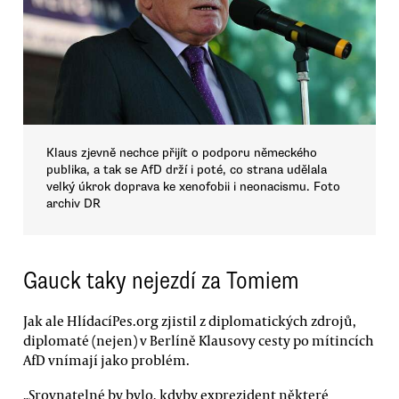
Klaus zjevně nechce přijít o podporu německého
publika, a tak se AfD drží i poté, co strana udělala
velký úkrok doprava ke xenofobii i neonacismu. Foto
archiv DR
Gauck taky nejezdí za Tomiem
Jak ale HlídacíPes.org zjistil z diplomatických zdrojů,
diplomaté (nejen) v Berlíně Klausovy cesty po mítincích
AfD vnímají jako problém.
„Srovnatelné by bylo, kdyby exprezident některé