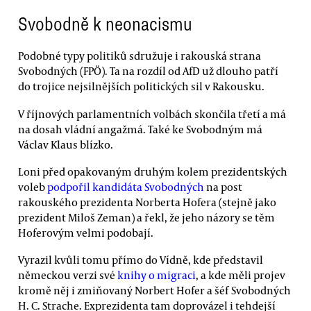
Svobodně k neonacismu
Podobné typy politiků sdružuje i rakouská strana
Svobodných (FPÖ). Ta na rozdíl od AfD už dlouho patří
do trojice nejsilnějších politických sil v Rakousku.
V říjnových parlamentních volbách skončila třetí a má
na dosah vládní angažmá. Také ke Svobodným má
Václav Klaus blízko.
Loni před opakovaným druhým kolem prezidentských
voleb
podpořil kandidáta Svobodných
na post
rakouského prezidenta Norberta Hofera (stejně jako
prezident Miloš Zeman) a řekl, že jeho názory se těm
Hoferovým velmi podobají.
Vyrazil kvůli tomu přímo do Vídně, kde představil
německou verzi své
knihy o migraci
, a kde měli projev
kromě něj i zmiňovaný Norbert Hofer a šéf Svobodných
H. C. Strache. Exprezidenta tam doprovázel i tehdejší