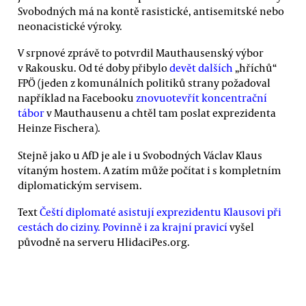
Svobodných má na kontě rasistické, antisemitské nebo
neonacistické výroky.
V srpnové zprávě to potvrdil Mauthausenský výbor
v Rakousku. Od té doby přibylo
devět dalších
„hříchů“
FPÖ (jeden z komunálních politiků strany požadoval
například na Facebooku
znovuotevřít koncentrační
tábor
v Mauthausenu a chtěl tam poslat exprezidenta
Heinze Fischera).
Stejně jako u AfD je ale i u Svobodných Václav Klaus
vítaným hostem. A zatím může počítat i s kompletním
diplomatickým servisem.
Text
Čeští diplomaté asistují exprezidentu Klausovi při
cestách do ciziny. Povinně i za krajní pravicí
vyšel
původně na serveru HlidaciPes.org.