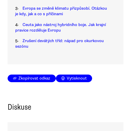
3.
Evropa se změně klimatu přizpůsobí. Otázkou
je kdy, jak a co s příčinami
4.
Ceuta jako nástroj hybridního boje. Jak krajní
pravice rozděluje Evropu
5.
Zrušení devátých tříd: nápad pro okurkovou
sezónu
Zkopírovat odkaz
Vytisknout
Diskuse