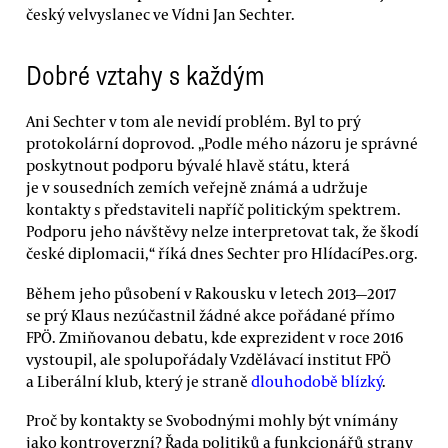
český velvyslanec ve Vídni Jan Sechter.
Dobré vztahy s každým
Ani Sechter v tom ale nevidí problém. Byl to prý
protokolární doprovod. „Podle mého názoru je správné
poskytnout podporu bývalé hlavě státu, která
je v sousedních zemích veřejně známá a udržuje
kontakty s představiteli napříč politickým spektrem.
Podporu jeho návštěvy nelze interpretovat tak, že škodí
české diplomacii,“ říká dnes Sechter pro HlídacíPes.org.
Během jeho působení v Rakousku v letech 2013—2017
se prý Klaus nezúčastnil žádné akce pořádané přímo
FPÖ. Zmiňovanou debatu, kde exprezident v roce 2016
vystoupil, ale spolupořádaly Vzdělávací institut FPÖ
a Liberální klub, který je straně
dlouhodobě blízký
.
Proč by kontakty se Svobodnými mohly být vnímány
jako kontroverzní? Řada politiků a funkcionářů strany