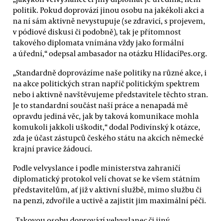
politik. Pokud doprovází jinou osobu na jakékoli akci a
na ní sám aktivně nevystupuje (se zdravicí, s projevem,
v pódiové diskusi či podobně), tak je přítomnost
takového diplomata vnímána vždy jako formální
a úřední,“ odepsal ambasador na otázku HlídacíPes.org.
„Standardně doprovázíme naše politiky na různé akce, i
na akce politických stran napříč politickým spektrem
nebo i aktivně navštěvujeme představitele těchto stran.
Je to standardní součást naší práce a nenapadá mě
opravdu jediná věc, jak by taková komunikace mohla
komukoli jakkoli uškodit,“ dodal Podivínský k otázce,
zda je účast zástupců českého státu na akcích německé
krajní pravice žádoucí.
Podle velvyslance i podle ministerstva zahraničí
diplomatický protokol velí chovat se ke všem státním
představitelům, ať již v aktivní službě, mimo službu či
na penzi, zdvořile a uctivě a zajistit jim maximální péči.
„Takovou osobu doprovází velvyslanec či jiný