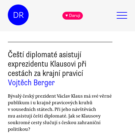
DR
♥ Daruji
Čeští diplomaté asistují
exprezidentu Klausovi při
cestách za krajní pravicí
Vojtěch Berger
Bývalý český prezident Václav Klaus má své věrné
publikum i u krajně pravicových kruhů
v sousedních státech. Při jeho návštěvách
mu asistují čeští diplomaté. Jak se Klausovy
soukromé cesty slučují s českou zahraniční
politikou?