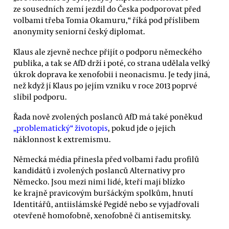
ze sousedních zemí jezdil do Česka podporovat před
volbami třeba Tomia Okamuru,“ říká pod příslibem
anonymity seniorní český diplomat.
Klaus ale zjevně nechce přijít o podporu německého
publika, a tak se AfD drží i poté, co strana udělala velký
úkrok doprava ke xenofobii i neonacismu. Je tedy jiná,
než když jí Klaus po jejím vzniku v roce 2013 poprvé
slíbil podporu.
Řada nově zvolených poslanců AfD má také poněkud
„problematický“ životopis
, pokud jde o jejich
náklonnost k extremismu.
Německá média přinesla před volbami řadu profilů
kandidátů i zvolených poslanců Alternativy pro
Německo. Jsou mezi nimi lidé, kteří mají blízko
ke krajně pravicovým buršáckým spolkům, hnutí
Identitářů, antiislámské Pegidě nebo se vyjadřovali
otevřeně homofobně, xenofobně či antisemitsky.