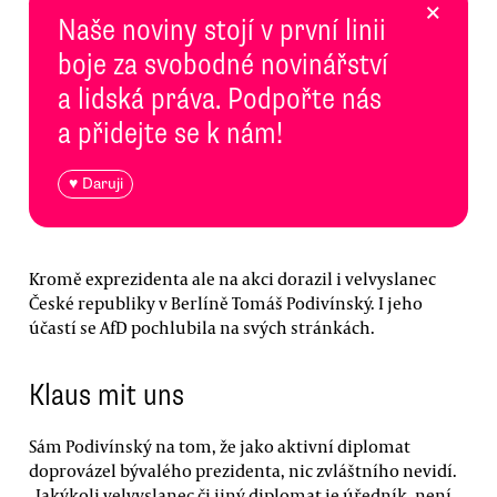
×
Naše noviny stojí v první linii
boje za svobodné novinářství
a lidská práva. Podpořte nás
a přidejte se k nám!
♥ Daruji
Kromě exprezidenta ale na akci dorazil i velvyslanec
České republiky v Berlíně Tomáš Podivínský. I jeho
účastí se AfD pochlubila na svých stránkách.
Klaus mit uns
Sám Podivínský na tom, že jako aktivní diplomat
doprovázel bývalého prezidenta, nic zvláštního nevidí.
„Jakýkoli velvyslanec či jiný diplomat je úředník, není