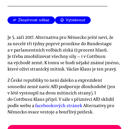
Zkopírovat odkaz
Vytisknout
Je 5. září 2017. Alternativa pro Německo ještě neví, že
za necelé tři týdny poprvé pronikne do Bundestagu
a v parlamentních volbách získá 13 procent hlasů.
Je třeba zmobilizovat všechny síly — i v Cottbusu
na východě země. K tomu se hodí nějaké známé jméno,
které oživí stranický mítink. Václav Klaus je ten pravý.
Z České republiky to není daleko a exprezident
sousední země navíc AfD podporuje dlouhodobě (jen
v létě vystoupil na dvou mítincích strany). I
do Cottbusu Klaus přijel. V sále s příznivci AfD sklidil
podle webu a
facebookových stránek
Alternativy pro
Německo ovace vestoje a bouřlivý potlesk.