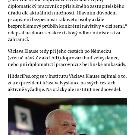
diplomatický pracovník z příslušného zastupitelského
úřadu dle aktuálních možností. Hlavním důvodem
je zajištění bezpečnosti takovéto osoby a dále
bezproblémový průběh konkrétní návštěvy v cizí zemi,“
odepsal na dotaz redakce tiskový odbor ministerstva
zahraničí.
Václava Klause tedy při jeho cestách po Německu
(včetně návštěv akcí AfD) doprovází buď velvyslanec,
nebo jiní diplomatičtí pracovníci z berlínské ambasády.
HlídacíPes.org se v Institutu Václava Klause zajímal o to,
zda exprezident účast velvyslance na svých cestách
aktivně vyžaduje. Na otázky ale institut neodpověděl.