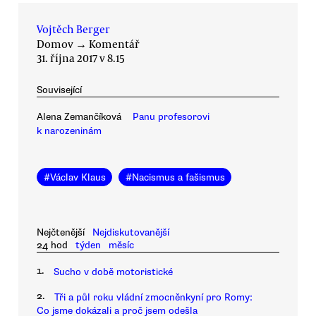
Vojtěch Berger
Domov
→
Komentář
31. října 2017 v 8.15
Související
Alena Zemančíková
Panu profesorovi
k narozeninám
#
Václav Klaus
#
Nacismus a fašismus
Nejčtenější
Nejdiskutovanější
24 hod
týden
měsíc
1.
Sucho v době motoristické
2.
Tři a půl roku vládní zmocněnkyní pro Romy:
Co jsme dokázali a proč jsem odešla