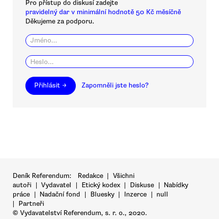
Pro přístup do diskusí zadejte
pravidelný dar v minimální hodnotě 50 Kč měsíčně
Děkujeme za podporu.
Přihlásit →
Zapomněli jste heslo?
Deník Referendum:
Redakce
|
Všichni
autoři
|
Vydavatel
|
Etický kodex
|
Diskuse
|
Nabídky
práce
|
Nadační fond
|
Bluesky
|
Inzerce
|
null
|
Partneři
© Vydavatelství Referendum, s. r. o., 2020.