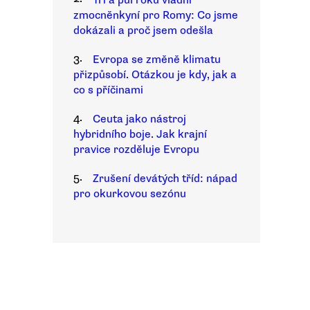
Tři a půl roku vládní
zmocněnkyní pro Romy: Co jsme
dokázali a proč jsem odešla
3.
Evropa se změně klimatu
přizpůsobí. Otázkou je kdy, jak a
co s příčinami
4.
Ceuta jako nástroj
hybridního boje. Jak krajní
pravice rozděluje Evropu
5.
Zrušení devátých tříd: nápad
pro okurkovou sezónu