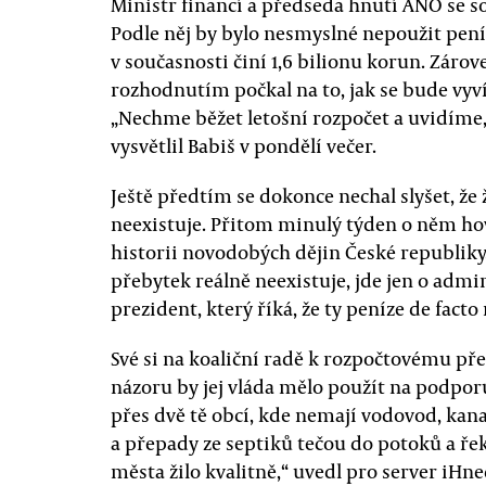
Ministr financí a předseda hnutí ANO se s
Podle něj by bylo nesmyslné nepoužit pení
v současnosti činí 1,6 bilionu korun. Zárove
rozhodnutím počkal na to, jak se bude vyví
„Nechme běžet letošní rozpočet a uvidíme
vysvětlil Babiš v pondělí večer.
Ještě předtím se dokonce nechal slyšet, že
neexistuje. Přitom minulý týden o něm hov
historii novodobých dějin České republiky. V
přebytek reálně neexistuje, jde jen o adm
prezident, který říká, že ty peníze de facto 
Své si na koaliční radě k rozpočtovému přeb
názoru by jej vláda mělo použít na podpo
přes dvě tě obcí, kde nemají vodovod, kana
a přepady ze septiků tečou do potoků a ře
města žilo kvalitně,“ uvedl pro server iHn