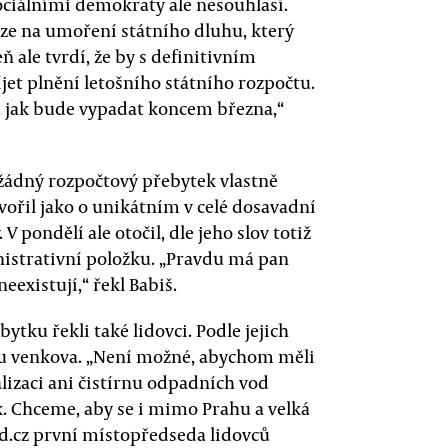
ociálními demokraty ale nesouhlasí.
ze na umoření státního dluhu, který
ň ale tvrdí, že by s definitivním
jet plnění letošního státního rozpočtu.
, jak bude vypadat koncem března,“
 žádný rozpočtový přebytek vlastně
ořil jako o unikátním v celé dosavadní
 pondělí ale otočil, dle jeho slov totiž
inistrativní položku. „Pravdu má pan
neexistují,“ řekl Babiš.
ytku řekli také lidovci. Podle jejich
ru venkova. „Není možné, abychom měli
lizaci ani čistírnu odpadních vod
k. Chceme, aby se i mimo Prahu a velká
ed.cz první místopředseda lidovců