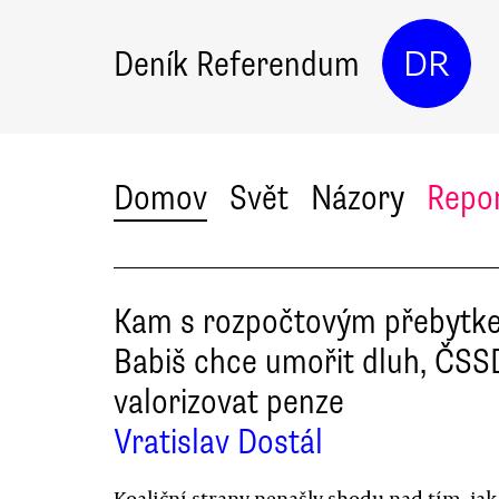
Deník Referendum
DR
Domov
Svět
Názory
Repo
Kam s rozpočtovým přebytk
Babiš chce umořit dluh, ČSS
valorizovat penze
Vratislav Dostál
Koaliční strany nenašly shodu nad tím, jak