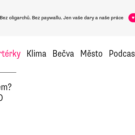
Bez oligarchů. Bez paywallu.
Jen vaše dary a naše práce
♥
rtérky
Klima
Bečva
Město
Podcas
em?
D