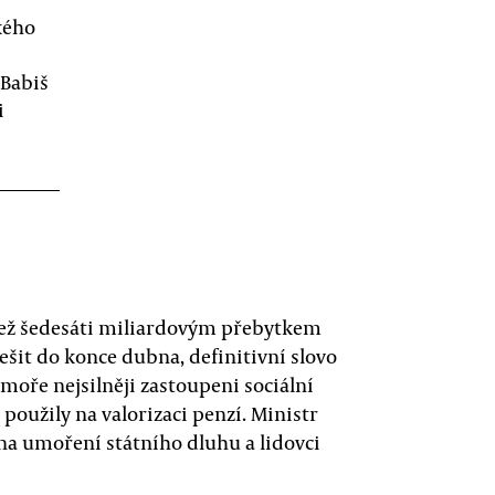
kého
 Babiš
i
e než šedesáti miliardovým přebytkem
ešit do konce dubna, definitivní slovo
oře nejsilněji zastoupeni sociální
použily na valorizaci penzí. Ministr
l na umoření státního dluhu a lidovci