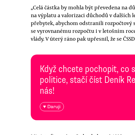
„Celá částka by mohla být převedena na dů
na výplatu a valorizaci důchodů v dalších
přebytek, abychom odstranili rozpočtový sc
se vyrovnanému rozpočtu i v letošním roce
vlády. V úterý ráno pak upřesnil, že se ČSSD
Když chcete pochopit, co 
politice, stačí číst Deník
nás!
♥ Daruji