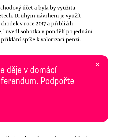
chodový účet a byla by využita
 letech. Druhým návrhem je využít
hodek v roce 2017 a přiblížili
," uvedl Sobotka v pondělí po jednání
 přiklání spíše k valorizaci penzí.
×
se děje v domácí
 Referendum. Podpořte