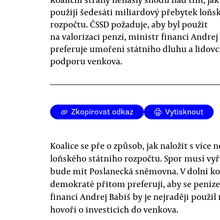
použijí šedesáti miliardový přebytek loňs
rozpočtu. ČSSD požaduje, aby byl použit
na valorizaci penzí, ministr financí Andrej
preferuje umoření státního dluhu a lidovc
podporu venkova.
Zkopírovat odkaz
Vytisknout
Koalice se pře o způsob, jak naložit s víc
loňského státního rozpočtu. Spor musí vyř
bude mít Poslanecká sněmovna. V dolní kom
demokraté přitom preferují, aby se peníze 
financí Andrej Babiš by je nejraději použi
hovoří o investicích do venkova.