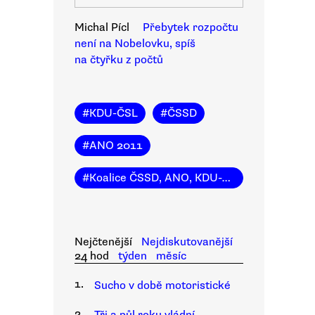
Michal Pícl
Přebytek rozpočtu
není na Nobelovku, spíš
na čtyřku z počtů
#
KDU-ČSL
#
ČSSD
#
ANO 2011
#
Koalice ČSSD, ANO, KDU-ČSL
Nejčtenější
Nejdiskutovanější
24 hod
týden
měsíc
1.
Sucho v době motoristické
2.