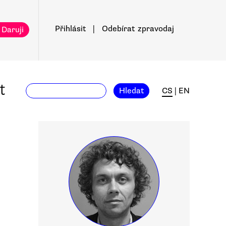
Přihlásit
|
Odebírat
zpravodaj
 Daruji
t
Hledat
CS
|
EN