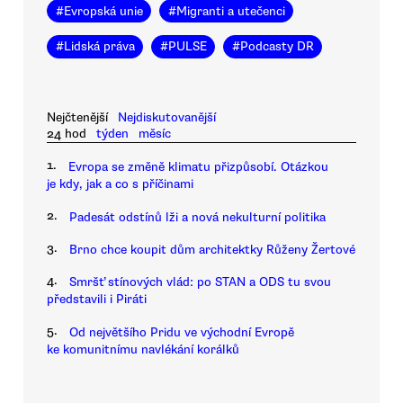
#
Evropská unie
#
Migranti a utečenci
#
Lidská práva
#
PULSE
#
Podcasty DR
Nejčtenější
Nejdiskutovanější
24 hod
týden
měsíc
1.
Evropa se změně klimatu přizpůsobí. Otázkou
je kdy, jak a co s příčinami
2.
Padesát odstínů lži a nová nekulturní politika
3.
Brno chce koupit dům architektky Růženy Žertové
4.
Smršť stínových vlád: po STAN a ODS tu svou
představili i Piráti
5.
Od největšího Pridu ve východní Evropě
ke komunitnímu navlékání korálků