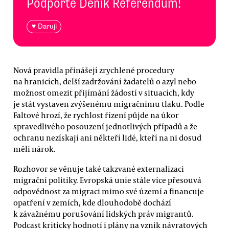
Podpořte Deník Referendum!
♥ Daruji
Nová pravidla přinášejí zrychlené procedury
na hranicích, delší zadržování žadatelů o azyl nebo
možnost omezit přijímání žádostí v situacích, kdy
je stát vystaven zvýšenému migračnímu tlaku. Podle
Faltové hrozí, že rychlost řízení půjde na úkor
spravedlivého posouzení jednotlivých případů a že
ochranu nezískají ani někteří lidé, kteří na ni dosud
měli nárok.
Rozhovor se věnuje také takzvané externalizaci
migrační politiky. Evropská unie stále více přesouvá
odpovědnost za migraci mimo své území a financuje
opatření v zemích, kde dlouhodobě dochází
k závažnému porušování lidských práv migrantů.
Podcast kriticky hodnotí i plány na vznik návratových