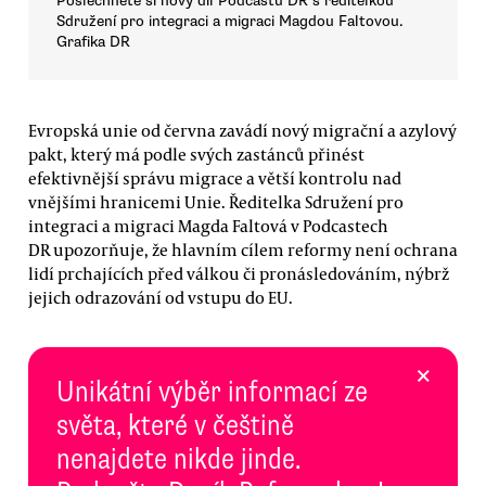
Poslechněte si nový díl Podcastů DR s ředitelkou
Sdružení pro integraci a migraci Magdou Faltovou.
Grafika DR
Evropská unie od června zavádí nový migrační a azylový
pakt, který má podle svých zastánců přinést
efektivnější správu migrace a větší kontrolu nad
vnějšími hranicemi Unie. Ředitelka Sdružení pro
integraci a migraci Magda Faltová v Podcastech
DR upozorňuje, že hlavním cílem reformy není ochrana
lidí prchajících před válkou či pronásledováním, nýbrž
jejich odrazování od vstupu do EU.
×
Unikátní výběr informací ze
světa, které v češtině
nenajdete nikde jinde.