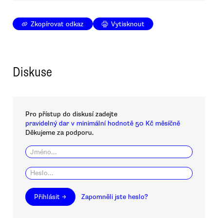
Zkopírovat odkaz
Vytisknout
Diskuse
Pro přístup do diskusí zadejte
pravidelný dar v minimální hodnotě 50 Kč měsíčně
Děkujeme za podporu.
Přihlásit →
Zapomněli jste heslo?