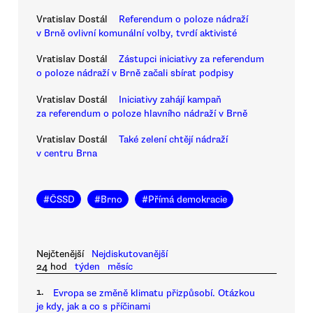
Vratislav Dostál
Referendum o poloze nádraží
v Brně ovlivní komunální volby, tvrdí aktivisté
Vratislav Dostál
Zástupci iniciativy za referendum
o poloze nádraží v Brně začali sbírat podpisy
Vratislav Dostál
Iniciativy zahájí kampaň
za referendum o poloze hlavního nádraží v Brně
Vratislav Dostál
Také zelení chtějí nádraží
v centru Brna
#
ČSSD
#
Brno
#
Přímá demokracie
Nejčtenější
Nejdiskutovanější
24 hod
týden
měsíc
1.
Evropa se změně klimatu přizpůsobí. Otázkou
je kdy, jak a co s příčinami