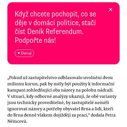
×
Když chcete pochopit, co se
děje v domácí politice, stačí
číst Deník Referendum.
Podpořte nás!
♥ Daruji
„Pokud už zastupitelstvo odhlasovalo uvolnění dvou
milionu korun, pak by měly být použity k informační
kampani zohledňující oba názory na polohu nádraží.
V situaci, kdy odborné analýzy ukazují, že obě varianty
jsou technicky proveditelné, by zastupitelé neměli
ignorovat názory a potřeby obyvatel Brna a lidí, kteří
do Brna denně vlakem dojíždějí za prací,“ dodala Petra
Němcová.