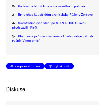
2.
Padesát odstínů lži a nová nekulturní politika
3.
Brno chce koupit dům architektky Růženy Žertové
4.
Smršť stínových vlád: po STAN a ODS tu svou
představili i Piráti
5.
Plánovaná průmyslová zóna v Chebu zabije pět lidí
ročně. Vinou emisí
Zkopírovat odkaz
Vytisknout
Diskuse