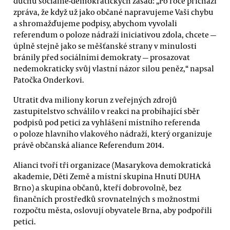
duchu sociálně-demokratických zásad: „Po roce přichází
zpráva, že když už jako občané napravujeme Vaši chybu
a shromažďujeme podpisy, abychom vyvolali
referendum o poloze nádraží iniciativou zdola, chcete —
úplně stejně jako se měšťanské strany v minulosti
bránily před sociálními demokraty — prosazovat
nedemokraticky svůj vlastní názor silou peněz,“ napsal
Patočka Onderkovi.
Utratit dva miliony korun z veřejných zdrojů
zastupitelstvo schválilo v reakci na probíhající sběr
podpisů pod petici za vyhlášení místního referenda
o poloze hlavního vlakového nádraží, který organizuje
právě občanská aliance Referendum 2014.
Alianci tvoří tři organizace (Masarykova demokratická
akademie, Děti Země a místní skupina Hnutí DUHA
Brno) a skupina občanů, kteří dobrovolně, bez
finančních prostředků srovnatelných s možnostmi
rozpočtu města, oslovují obyvatele Brna, aby podpořili
petici.