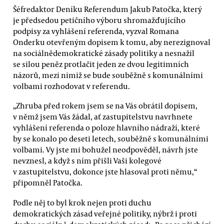
Šéfredaktor Deníku Referendum Jakub Patočka, který
je předsedou petičního výboru shromažďujícího
podpisy za vyhlášení referenda, vyzval Romana
Onderku otevřeným dopisem k tomu, aby nerezignoval
na sociálnědemokratické zásady politiky a nesnažil
se silou peněz protlačit jeden ze dvou legitimních
názorů, mezi nimiž se bude souběžně s komunálními
volbami rozhodovat v referendu.
„Zhruba před rokem jsem se na Vás obrátil dopisem,
v němž jsem Vás žádal, ať zastupitelstvu navrhnete
vyhlášení referenda o poloze hlavního nádraží, které
by se konalo po deseti letech, souběžně s komunálními
volbami. Vy jste mi bohužel neodpověděl, návrh jste
nevznesl, a když s ním přišli Vaši kolegové
v zastupitelstvu, dokonce jste hlasoval proti němu,“
připomněl Patočka.
Podle něj to byl krok nejen proti duchu
demokratických zásad veřejné politiky, nýbrž i proti