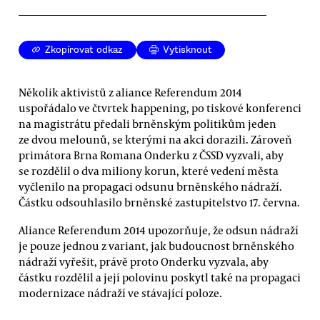
Zkopírovat odkaz
Vytisknout
Několik aktivistů z aliance Referendum 2014
uspořádalo ve čtvrtek happening, po tiskové konferenci
na magistrátu předali brněnským politikům jeden
ze dvou melounů, se kterými na akci dorazili. Zároveň
primátora Brna Romana Onderku z ČSSD vyzvali, aby
se rozdělil o dva miliony korun, které vedení města
vyčlenilo na propagaci odsunu brněnského nádraží.
Částku odsouhlasilo brněnské zastupitelstvo 17. června.
Aliance Referendum 2014 upozorňuje, že odsun nádraží
je pouze jednou z variant, jak budoucnost brněnského
nádraží vyřešit, právě proto Onderku vyzvala, aby
částku rozdělil a její polovinu poskytl také na propagaci
modernizace nádraží ve stávající poloze.