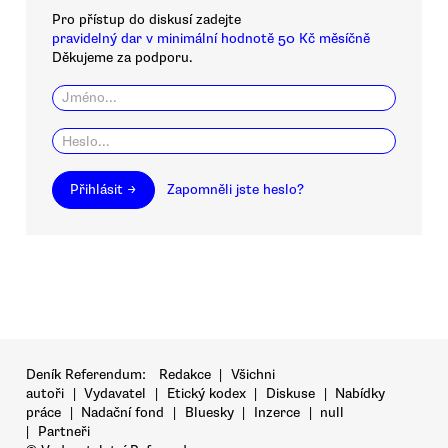
Pro přístup do diskusí zadejte
pravidelný dar v minimální hodnotě 50 Kč měsíčně
Děkujeme za podporu.
Přihlásit →
Zapomněli jste heslo?
Deník Referendum:
Redakce
|
Všichni
autoři
|
Vydavatel
|
Etický kodex
|
Diskuse
|
Nabídky
práce
|
Nadační fond
|
Bluesky
|
Inzerce
|
null
|
Partneři