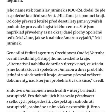
hejtman.
Jeho náměstek Stanislav Juránek z KDU-ČSL dodal, že jde
o společné koaliční snažení. „Hledáme jak pomoci kraji.
Od doby převzetí letiště před deseti lety jsme vytvářeli
podmínky pro vznik logistického centra. Sítě jsou
například přivedeny až na okraj dané plochy. Společně
teď očekáváme, jak se k nabídce Amazon vyjádří,“ řekl
Juránek.
Generální ředitel agentury Czechinvest Ondřej Votruba
ocenil flexibilní přístup Jihomoravského kraje:
„Alternativní nabídka dorazila v úterý v noci, ve středu
jsme kontaktovali společnost Amazon a dnes proběhlo
jednání s představiteli kraje. Amazon převzal veškeré
dokumenty, nad kterými proběhla živá diskuse,“ uvedl.
Smlouvu s Amazonem neschválili v úterý brněnští
zastupitelé. Pro dohodu jich hlasovalo pětadvacet
z celkových pětapadesáti. „Respektuji rozhodnutí
zastupitelů, osobně se s ním však neztotožňuji. Brno