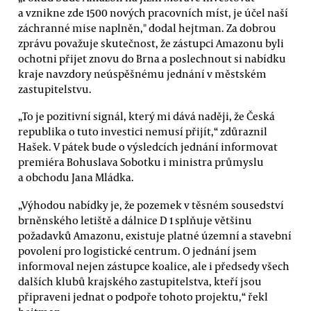
a vznikne zde 1500 nových pracovních míst, je účel naší
záchranné mise naplněn," dodal hejtman. Za dobrou
zprávu považuje skutečnost, že zástupci Amazonu byli
ochotni přijet znovu do Brna a poslechnout si nabídku
kraje navzdory neúspěšnému jednání v městském
zastupitelstvu.
„To je pozitivní signál, který mi dává naději, že Česká
republika o tuto investici nemusí přijít,“ zdůraznil
Hašek. V pátek bude o výsledcích jednání informovat
premiéra Bohuslava Sobotku i ministra průmyslu
a obchodu Jana Mládka.
„Výhodou nabídky je, že pozemek v těsném sousedství
brněnského letiště a dálnice D 1 splňuje většinu
požadavků Amazonu, existuje platné územní a stavební
povolení pro logistické centrum. O jednání jsem
informoval nejen zástupce koalice, ale i předsedy všech
dalších klubů krajského zastupitelstva, kteří jsou
připraveni jednat o podpoře tohoto projektu,“ řekl