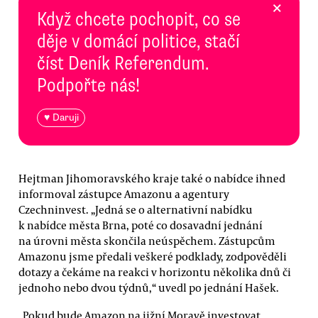
×
Když chcete pochopit, co se
děje v domácí politice, stačí
číst Deník Referendum.
Podpořte nás!
♥ Daruji
Hejtman Jihomoravského kraje také o nabídce ihned
informoval zástupce Amazonu a agentury
Czechninvest. „Jedná se o alternativní nabídku
k nabídce města Brna, poté co dosavadní jednání
na úrovni města skončila neúspěchem. Zástupcům
Amazonu jsme předali veškeré podklady, zodpověděli
dotazy a čekáme na reakci v horizontu několika dnů či
jednoho nebo dvou týdnů,“ uvedl po jednání Hašek.
„Pokud bude Amazon na jižní Moravě investovat