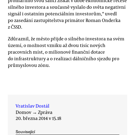
promarnilo svou šanci získat v době ekonomické recese
silného investora a současně vyslalo do světa negativní
signál i ostatním potenciálním investorům,“ uvedl
po zasedání zastupitelstva primátor Roman Onderka
z ČSSD.
Zdůraznil, že město přijde o silného investora na svém
území, o možnost vzniku až dvou tisíc nových
pracovních míst, o milionové finanční dotace
do infrastruktury a o realizaci dálničního sjezdu pro
průmyslovou zónu.
Vratislav Dostál
Domov
→
Zpráva
20. března 2014 v 15.18
Související