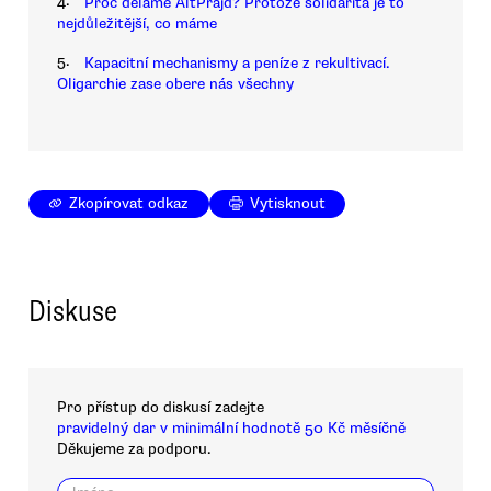
4.
Proč děláme AltPrajd? Protože solidarita je to
nejdůležitější, co máme
5.
Kapacitní mechanismy a peníze z rekultivací.
Oligarchie zase obere nás všechny
Zkopírovat odkaz
Vytisknout
Diskuse
Pro přístup do diskusí zadejte
pravidelný dar v minimální hodnotě 50 Kč měsíčně
Děkujeme za podporu.