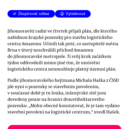
Zkopírovat odkaz
Vytisknout
Jihomoravští radní ve čtvrtek přijali plán, dle kterého
nabídnou krajské pozemky pro stavbu logistického
centra Amazonu. Učinili tak poté, co zastupitelé města
Brna v úterý neschválili příchod Amazonu
do jihomoravské metropole. Ti svůj krok začátkem
týdne odůvodnili mimo jiné tím, že umístění
logistického centra neumožňuje platný územní plán.
Podle jihomoravského hejtmana Michala Haška z ČSSD
jde nyní o pozemky se stavebním povolením,
v současné době je tu louka, inženýrské sítě jsou
dovedeny pouze na hranici dvacetihektarového
pozemku. „Mohu obecně konstatovat, že je tam vydáno
stavební povolení na logistické centrum,“ uvedl Hašek.