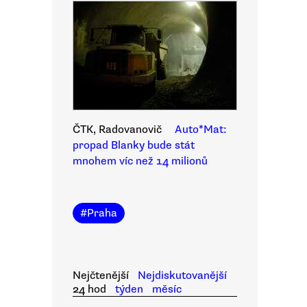
ČTK, Radovanovič
Auto*Mat:
propad Blanky bude stát
mnohem víc než 14 milionů
#
Praha
Nejčtenější
Nejdiskutovanější
24 hod
týden
měsíc