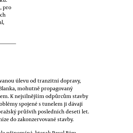
, pro
ech
l,
ovanou úlevu od tranzitní dopravy,
 Blanka, mohutně propagovaný
m. K nejsilnějším odpůrcům stavby
problémy spojené s tunelem ji dávají
 pražský průšvih posledních deseti let.
eníze do zakonzervované stavby.
a ale připomíná, kterak Pavel Bém