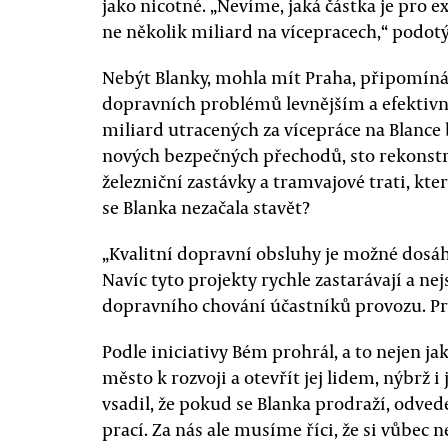
jako nicotné. „Nevíme, jaká částka je pro
ne několik miliard na vícepracech,“ podotýk
Nebýt Blanky, mohla mít Praha, připomíná 
dopravních problémů levnějším a efektiv
miliard utracených za vícepráce na Blanc
nových bezpečných přechodů, sto rekonstr
železniční zastávky a tramvajové trati, kte
se Blanka nezačala stavět?
„Kvalitní dopravní obsluhy je možné dosá
Navíc tyto projekty rychle zastarávají a 
dopravního chování účastníků provozu. Proč
Podle iniciativy Bém prohrál, a to nejen j
město k rozvoji a otevřít jej lidem, nýbrž i 
vsadil, že pokud se Blanka prodraží, odve
prací. Za nás ale musíme říci, že si vůbec n