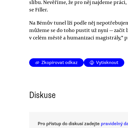
slibu. Nevěříme, že pro něj najdeme práci,
se Filler.
Na Bémův tunel lží podle něj nepotřebujem
můžeme se do toho pustit už nyní — začít 
v celém městě a humanizací magistrály,“ 
Zkopírovat odkaz
Vytisknout
Diskuse
Pro přístup do diskusí zadejte
pravidelný d