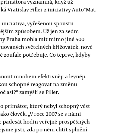
 exprimátora významná, když už
á Vratislav Filler z iniciativy Auto*Mat.
iniciativa, vyřešenou spoustu
nějším způsobem. Už jen za sedm
e by Praha mohla mít mimo jiné 500
uovaných světelných křižovatek, nové
ré zoufale potřebuje. Co teprve, kdyby
hnout mnohem efektivněji a levněji.
nejsou schopné reagovat na změnu
 asi?“ zamýšlí se Filler.
ako primátor, který nebyl schopný vést
jako člověk. „V roce 2007 se s námi
de padesát hodin veřejně prospěšných
ejsme jisti, zda po něm chtít splnění