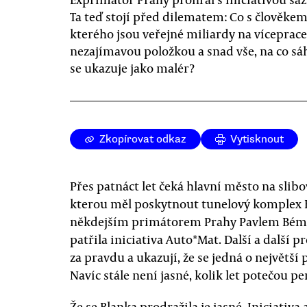
Ta teď stojí před dilematem: Co s člověkem
kterého jsou veřejné miliardy na víceprac
nezajímavou položkou a snad vše, na co sáh
se ukazuje jako malér?
Zkopírovat odkaz
Vytisknout
Přes patnáct let čeká hlavní město na slib
kterou měl poskytnout tunelový komplex
někdejším primátorem Prahy Pavlem Béme
patřila iniciativa Auto*Mat. Další a další 
za pravdu a ukazují, že se jedná o největší
Navíc stále není jasné, kolik let potečou p
Že se Blanka prodražila je jasné. Iniciativ