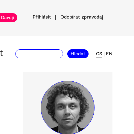
Přihlásit
|
Odebírat
zpravodaj
 Daruji
t
Hledat
CS
|
EN