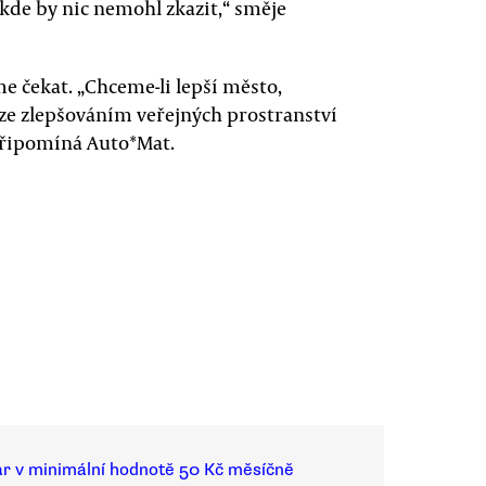
 kde by nic nemohl zkazit,“ směje
e čekat. „Chceme-li lepší město,
lze zlepšováním veřejných prostranství
připomíná Auto*Mat.
ar v minimální hodnotě 50 Kč měsíčně