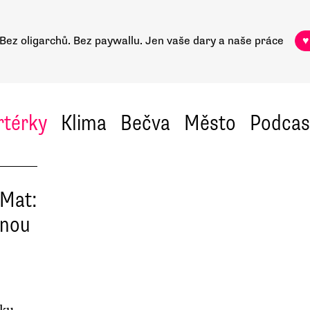
Bez oligarchů. Bez paywallu.
Jen vaše dary a naše práce
♥
rtérky
Klima
Bečva
Město
Podcas
*Mat:
dnou
ku.