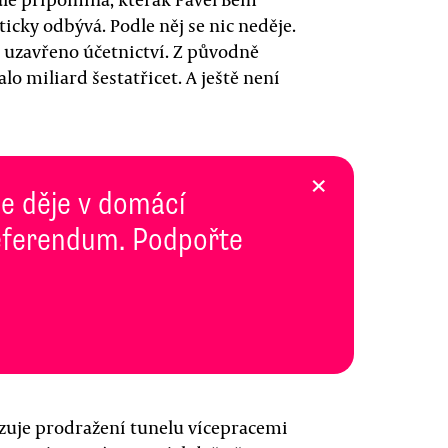
cky odbývá. Podle něj se nic neděje.
lo uzavřeno účetnictví. Z původně
o miliard šestatřicet. A ještě není
×
se děje v domácí
 Referendum. Podpořte
zuje prodražení tunelu vícepracemi