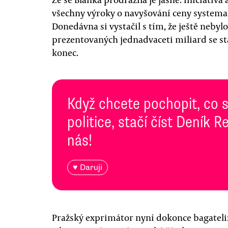
všechny výroky o navyšování ceny systemati
Donedávna si vystačil s tím, že ještě neby
prezentovaných jednadvaceti miliard se stal
konec.
Když chcete pochopit, co 
politice, stačí číst Deník
nás!
♥ Daruji
Pražský exprimátor nyní dokonce bagateli