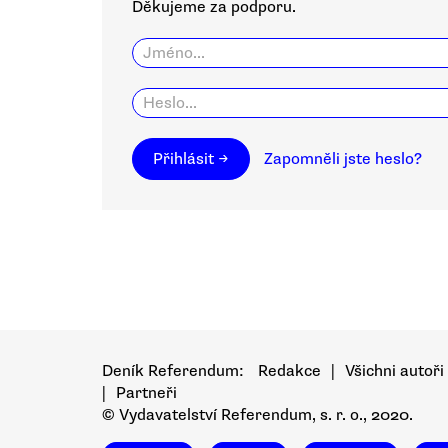
Děkujeme za podporu.
Přihlásit →
Zapomněli jste heslo?
Deník Referendum:
Redakce
|
Všichni autoři
|
Partneři
© Vydavatelství Referendum, s. r. o., 2020.