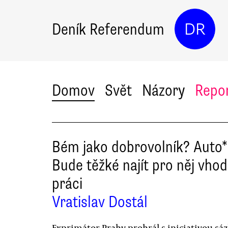
Deník Referendum
DR
Domov
Svět
Názory
Repo
Bém jako dobrovolník? Auto
Bude těžké najít pro něj vho
práci
Vratislav Dostál
Exprimátor Prahy prohrál s iniciativou sáz