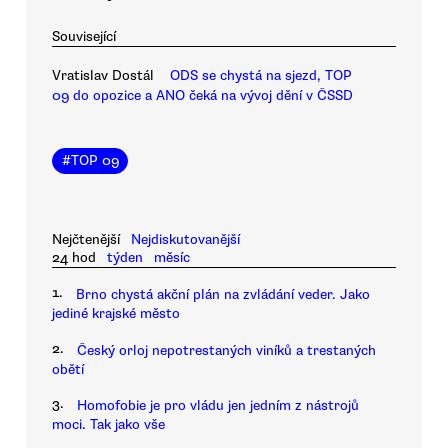
Související
Vratislav Dostál
ODS se chystá na sjezd, TOP
09 do opozice a ANO čeká na vývoj dění v ČSSD
#
TOP 09
Nejčtenější
Nejdiskutovanější
24 hod
týden
měsíc
1.
Brno chystá akční plán na zvládání veder. Jako
jediné krajské město
2.
Český orloj nepotrestaných viníků a trestaných
obětí
3.
Homofobie je pro vládu jen jedním z nástrojů
moci. Tak jako vše