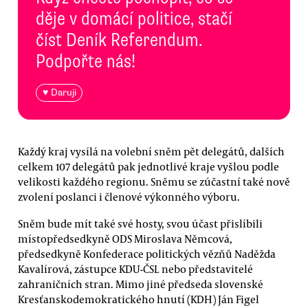
děje v domácí politice, stačí
číst Deník Referendum.
Podpořte nás!
♥ Daruji
Každý kraj vysílá na volební sněm pět delegátů, dalších
celkem 107 delegátů pak jednotlivé kraje vyšlou podle
velikosti každého regionu. Sněmu se zúčastní také nově
zvolení poslanci i členové výkonného výboru.
Sněm bude mít také své hosty, svou účast přislíbili
místopředsedkyně ODS Miroslava Němcová,
předsedkyně Konfederace politických vězňů Naděžda
Kavalírová, zástupce KDU-ČSL nebo představitelé
zahraničních stran. Mimo jiné předseda slovenské
Kresťanskodemokratického hnutí (KDH) Ján Figel