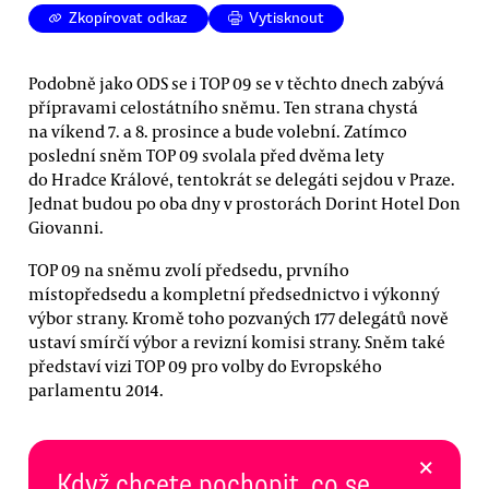
Zkopírovat odkaz
Vytisknout
Podobně jako ODS se i TOP 09 se v těchto dnech zabývá
přípravami celostátního sněmu. Ten strana chystá
na víkend 7. a 8. prosince a bude volební. Zatímco
poslední sněm TOP 09 svolala před dvěma lety
do Hradce Králové, tentokrát se delegáti sejdou v Praze.
Jednat budou po oba dny v prostorách Dorint Hotel Don
Giovanni.
TOP 09 na sněmu zvolí předsedu, prvního
místopředsedu a kompletní předsednictvo i výkonný
výbor strany. Kromě toho pozvaných 177 delegátů nově
ustaví smírčí výbor a revizní komisi strany. Sněm také
představí vizi TOP 09 pro volby do Evropského
parlamentu 2014.
×
Když chcete pochopit, co se