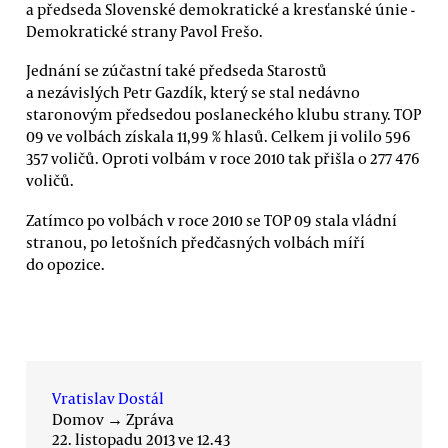
a předseda Slovenské demokratické a kresťanské únie -
Demokratické strany Pavol Frešo.
Jednání se zúčastní také předseda Starostů
a nezávislých Petr Gazdík, který se stal nedávno
staronovým předsedou poslaneckého klubu strany. TOP
09 ve volbách získala 11,99 % hlasů. Celkem ji volilo 596
357 voličů. Oproti volbám v roce 2010 tak přišla o 277 476
voličů.
Zatímco po volbách v roce 2010 se TOP 09 stala vládní
stranou, po letošních předčasných volbách míří
do opozice.
Vratislav Dostál
Domov
→
Zpráva
22. listopadu 2013 ve 12.43