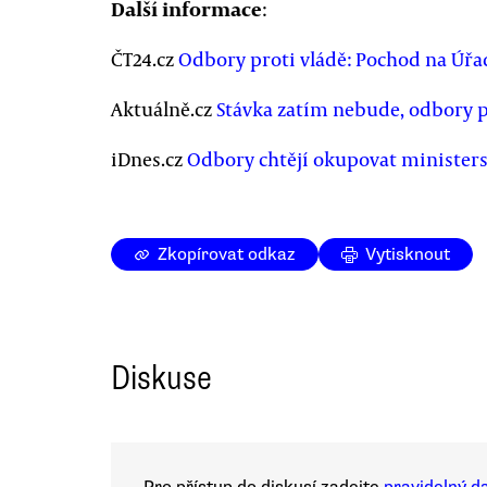
Další informace
:
ČT24.cz
Odbory proti vládě: Pochod na Úřad
Aktuálně.cz
Stávka zatím nebude, odbory pl
iDnes.cz
Odbory chtějí okupovat ministerstv
Zkopírovat odkaz
Vytisknout
Diskuse