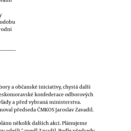
y
 podobu
árodní
bory a občanské iniciativy, chystá další
 Českomoravské konfederace odborových
lády a před vybraná ministerstva.
moval předseda ČMKOS Jaroslav Zavadil.
lánu několik dalších akcí. Plánujeme
y odešli," uvedl Zavadil. Podle předsedy