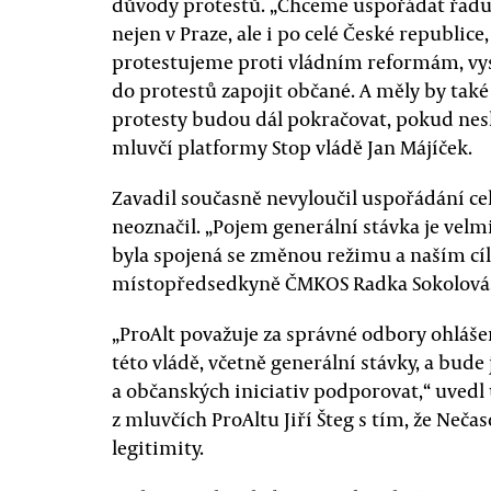
důvody protestů. „Chceme uspořádat řadu 
nejen v Praze, ale i po celé České republice
protestujeme proti vládním reformám, vys
do protestů zapojit občané. A měly by také
protesty budou dál pokračovat, pokud nes
mluvčí platformy Stop vládě Jan Májíček.
Zavadil současně nevyloučil uspořádání cel
neoznačil. „Pojem generální stávka je velm
byla spojená se změnou režimu a naším cíl
místopředsedkyně ČMKOS Radka Sokolová
„ProAlt považuje za správné odbory ohláš
této vládě, včetně generální stávky, a bud
a občanských iniciativ podporovat,“ uved
z mluvčích ProAltu Jiří Šteg s tím, že Nečas
legitimity.