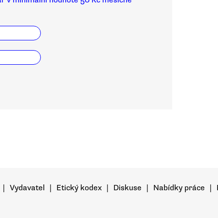
ar v minimální hodnotě 50 Kč měsíčně
|
Vydavatel
|
Etický kodex
|
Diskuse
|
Nabídky práce
|