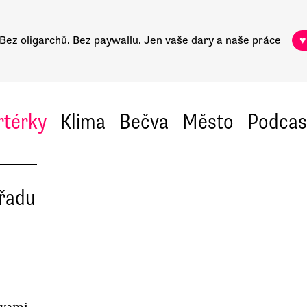
Bez oligarchů. Bez paywallu.
Jen vaše dary a naše práce
♥
rtérky
Klima
Bečva
Město
Podcas
úřadu
ivami