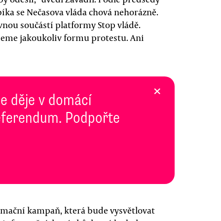
ka se Nečasova vláda chová nehorázně.
nou součástí platformy Stop vládě.
jeme jakoukoliv formu protestu. Ani
×
se děje v domácí
 Referendum. Podpořte
ormační kampaň, která bude vysvětlovat