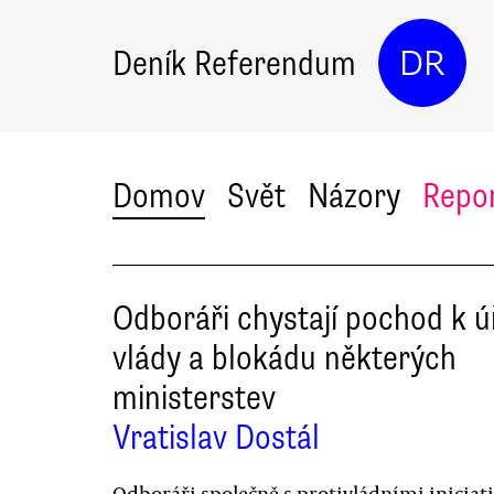
Deník Referendum
DR
Domov
Svět
Názory
Repo
Odboráři chystají pochod k 
vlády a blokádu některých
ministerstev
Vratislav Dostál
Odboráři společně s protivládními iniciat