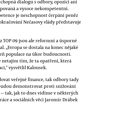
schopná dialogu s odbory, opozicí ani
umpovaná a vysoce nekompetentní.
etence je neschopnost čerpání peněz
pokračování Nečasovy vlády představuje
 z TOP 09 jsou ale reformní a úsporné
al. „Evropa se dostala na konec nějaké
oveň populace na úkor budoucnosti.
e netajím tím, že ta opatření, která
i," vysvětlil Kalousek.
dovat veřejné finance, tak odbory tady
 budou demonstrovat proti snižování
— tak, jak to dnes vidíme v některých
ráce a sociálních věcí Jaromír Drábek