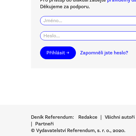
Pro přístup do diskusí zadejte
pravidelný d
Děkujeme za podporu.
Přihlásit →
Zapomněli jste heslo?
Deník Referendum:
Redakce
|
Všichni autoři
|
Partneři
© Vydavatelství Referendum, s. r. o., 2020.