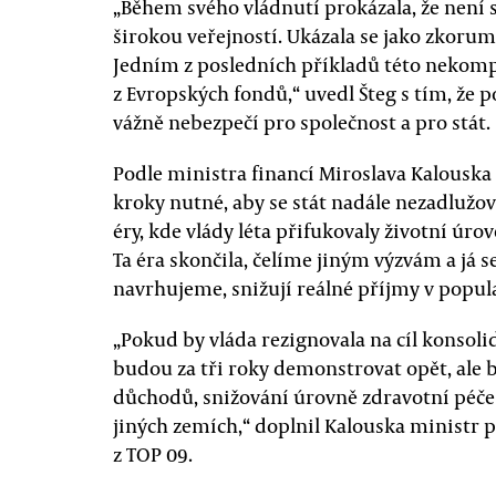
„Během svého vládnutí prokázala, že není 
širokou veřejností. Ukázala se jako zkor
Jedním z posledních příkladů této nekomp
z Evropských fondů,“ uvedl Šteg s tím, že 
vážně nebezpečí pro společnost a pro stát.
Podle ministra financí Miroslava Kalouska
kroky nutné, aby se stát nadále nezadlužov
éry, kde vlády léta přifukovaly životní úr
Ta éra skončila, čelíme jiným výzvám a já s
navrhujeme, snižují reálné příjmy v populac
„Pokud by vláda rezignovala na cíl konsoli
budou za tři roky demonstrovat opět, ale
důchodů, snižování úrovně zdravotní péče 
jiných zemích,“ doplnil Kalouska ministr p
z TOP 09.