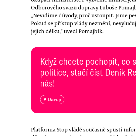
Odborového svazu dopravy Luboše Pomajbí
„Nevidíme důvody, proč ustoupit. Jsme pev
Pokud se přístup vlády nezmění, nevyluču
jejich délku," uvedl Pomajbík.
Když chcete pochopit, co 
politice, stačí číst Deník
nás!
♥ Daruji
Platforma Stop vládě současně spustí inf