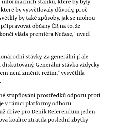
informačních stánků, které by byly
, které by vysvětlovaly důvody, proč
větlily by také způsoby, jak se mohou
 připravovat občany ČR na to, že
končí vláda premiéra Nečase," uvedl
onárodní stávky. Za generální jí ale
i diskutovaný. Generální stávka vždycky
em není změnit režim," vysvětlila
.
ené stupňování prostředků odporu proti
e je v rámci platformy odborů
l už dříve pro Deník Referendum jeden
ova koalice ztratila poslední zbytky