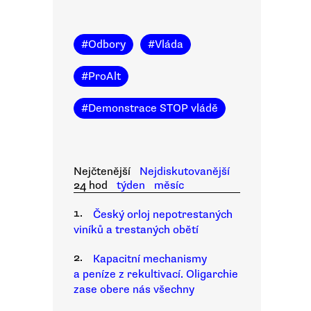
#
Odbory
#
Vláda
#
ProAlt
#
Demonstrace STOP vládě
Nejčtenější
Nejdiskutovanější
24 hod
týden
měsíc
1.
Český orloj nepotrestaných
viníků a trestaných obětí
2.
Kapacitní mechanismy
a peníze z rekultivací. Oligarchie
zase obere nás všechny