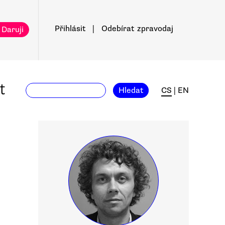
Přihlásit
|
Odebírat
zpravodaj
 Daruji
t
Hledat
CS
|
EN