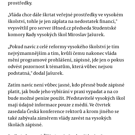
prostředky.
„Vláda chce dále škrtat veřejné prostředky ve vysokém
školství, tohle je jen záplata na nedostatek financí,"
vvysvětlil pro server iHned.cz předseda Studentské
komory Rady vysokých škol Miroslav Jašurek.
„Pokud navíc z celé reformy vysokého školství je tím
nejvýznamnějším a tím, kvůli čemu nakonec vláda
mění programové prohlášení, zápisné, jde jen o pokus
odvést pozornost k tématům, která vůbec nejsou
podstatná," dodal Jašurek.
Zatím navíc není vůbec jasné, kdo přesně bude zápisné
platit, jak bude jeho vybírání v praxi vypadat a na co
bude možné peníze použít. Představitelé vysokých škol
mají údajně informace pouze z médií. Ve čtvrtek
zasedala Česká konference rektorů a krom jiného se
také zabývala záměrem vlády zavést na vysokých
školách zápisné.