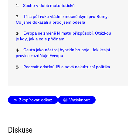
1.
Sucho v době motoristické
2.
Tři a půl roku vládní zmocněnkyní pro Romy:
Co jsme dokázali a proč jsem odešla
3.
Evropa se změně klimatu přizpůsobí. Otázkou
je kdy, jak a co s příčinami
4.
Ceuta jako nástroj hybridního boje. Jak krajní
pravice rozděluje Evropu
5.
Padesát odstínů lži a nová nekulturní politika
Zkopírovat odkaz
Vytisknout
Diskuse