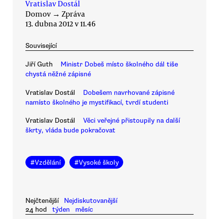
Vratislav Dostál
Domov
→
Zpráva
13. dubna 2012 v 11.46
Související
Jiří Guth
Ministr Dobeš místo školného dál tiše
chystá něžné zápisné
Vratislav Dostál
Dobešem navrhované zápisné
namísto školného je mystifikací, tvrdí studenti
Vratislav Dostál
Věci veřejné přistoupily na další
škrty, vláda bude pokračovat
#
Vzdělání
#
Vysoké školy
Nejčtenější
Nejdiskutovanější
24 hod
týden
měsíc