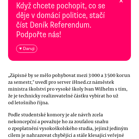
×
Když chcete pochopit, co se
děje v domácí politice, stačí
číst Deník Referendum.
Podpořte nás!
♥ Daruji
„Zápisné by se mělo pohybovat mezi 3 000 a 3 500 korun
za semestr," uvedl pro server iHned.cz náměstek
ministra školství pro vysoké školy Ivan Wilhelm s tím,
že je technicky realizovatelné částku vybírat ho už
od letošního října.
Podle studentské komory je ale návrh zcela
nekoncepční a považuje ho za zoufalou snahu
o zpoplatnění vysokoškolského studia, jejímž jediným
cílem je nahrazovat chybějící a stále klesající veřejné