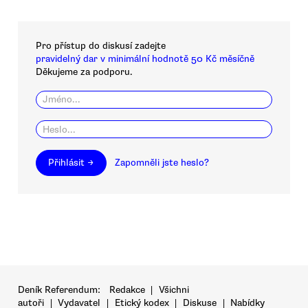
Pro přístup do diskusí zadejte
pravidelný dar v minimální hodnotě 50 Kč měsíčně
Děkujeme za podporu.
Přihlásit →
Zapomněli jste heslo?
Deník Referendum:
Redakce
|
Všichni
autoři
|
Vydavatel
|
Etický kodex
|
Diskuse
|
Nabídky