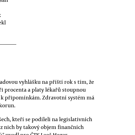
k
ekl
dovou vyhlášku na příští rok s tím, že
 procenta a platy lékařů stoupnou
le k připomínkám. Zdravotní systém má
 korun.
h, kteří se podíleli na legislativních
ez nich by takový objem finančních
" uvedl pro ČTK Leoš Heger.