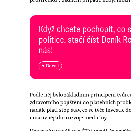
Když chcete pochopit, co 
politice, stačí číst Deník
nás!
♥ Daruji
Podle něj bylo základním principem tvůrc
zdravotního pojištění do platebních probl
nadále platí stop stav, co se týče investic 
i masivnějšího rozvoje medicíny.
Heger už v neděli pro ČT24 uvedl, že nav