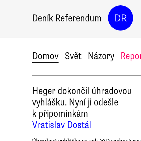
Deník Referendum
DR
Domov
Svět
Názory
Repo
Heger dokončil úhradovou
vyhlášku. Nyní ji odešle
k připomínkám
Vratislav Dostál
Úhradová vyhláška na rok 2012 zachová ro