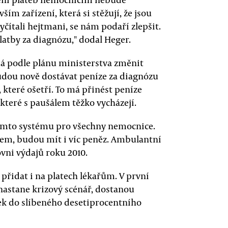
ím zařízení, která si stěžují, že jsou
čítali hejtmani, se nám podaří zlepšit.
latby za diagnózu," dodal Heger.
má podle plánu ministerstva změnit
udou nově dostávat peníze za diagnózu
které ošetří. To má přinést peníze
které s paušálem těžko vycházejí.
tomto systému pro všechny nemocnice.
jem, budou mít i víc peněz. Ambulantní
vni výdajů roku 2010.
 přidat i na platech lékařům. V první
enastane krizový scénář, dostanou
tek do slíbeného desetiprocentního