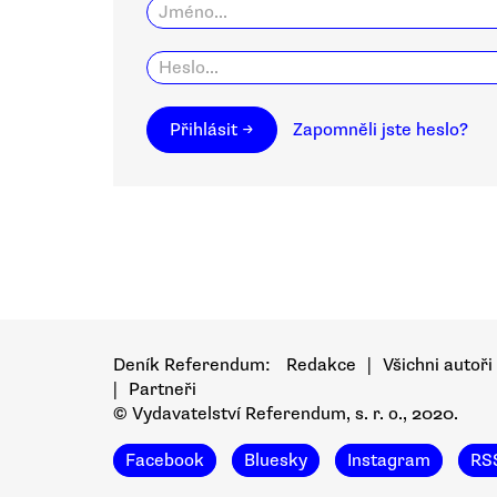
Přihlásit →
Zapomněli jste heslo?
Deník Referendum:
Redakce
|
Všichni autoři
|
Partneři
© Vydavatelství Referendum, s. r. o., 2020.
Facebook
Bluesky
Instagram
RS