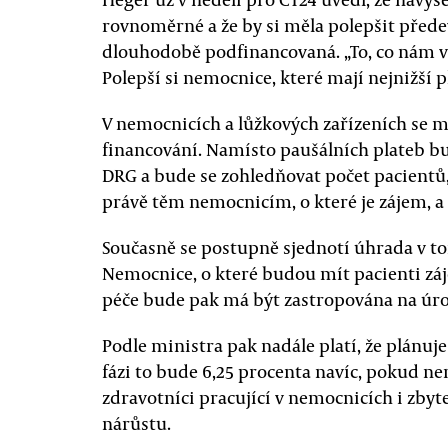
rovnoměrné a že by si měla polepšit předevš
dlouhodobě podfinancovaná. „To, co nám vy
Polepší si nemocnice, které mají nejnižší p
V nemocnicích a lůžkových zařízeních se 
financování. Namísto paušálních plateb b
DRG a bude se zohledňovat počet pacientů, 
právě těm nemocnicím, o které je zájem, a 
Současně se postupně sjednotí úhrada v 
Nemocnice, o které budou mít pacienti zá
péče bude pak má být zastropována na úro
Podle ministra pak nadále platí, že plánuje
fázi to bude 6,25 procenta navíc, pokud n
zdravotníci pracující v nemocnicích i zby
nárůstu.