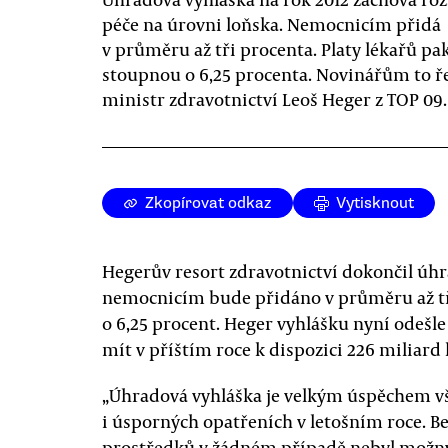
péče na úrovni loňska. Nemocnicím přidá
v průměru až tři procenta. Platy lékařů pa
stoupnou o 6,25 procenta. Novinářům to ř
ministr zdravotnictví Leoš Heger z TOP 09.
Zkopírovat odkaz
Vytisknout
Hegerův resort zdravotnictví dokončil úhra
nemocnicím bude přidáno v průměru až tři
o 6,25 procent. Heger vyhlášku nyní odeš
mít v příštím roce k dispozici 226 miliard
„Úhradová vyhláška je velkým úspěchem všec
i úsporných opatřeních v letošním roce. B
prostředků v žádném případě nebyl možný,