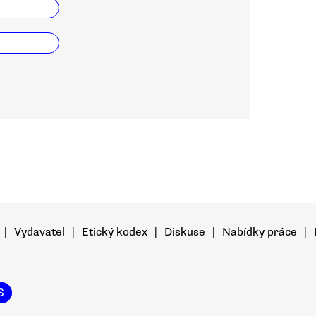
|
Vydavatel
|
Etický kodex
|
Diskuse
|
Nabídky práce
|
S