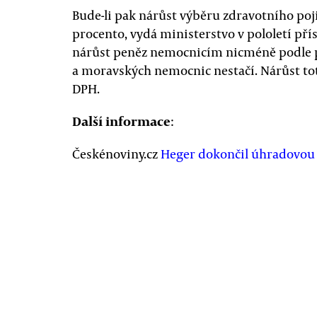
Bude-li pak nárůst výběru zdravotního poj
procento, vydá ministerstvo v pololetí přís
nárůst peněz nemocnicím nicméně podle p
a moravských nemocnic nestačí. Nárůst toti
DPH.
Další informace
:
Českénoviny.cz
Heger dokončil úhradovou v