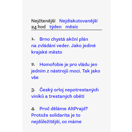
Nejčtenější
Nejdiskutovanější
24 hod
týden
měsíc
1.
Brno chystá akční plán
na zvládání veder. Jako jediné
krajské město
2.
Homofobie je pro vládu jen
jedním z nástrojů moci. Tak jako
vše
3.
Český orloj nepotrestaných
viníků a trestaných obětí
4.
Proč děláme AltPrajd?
Protože solidarita je to
nejdůležitější, co máme