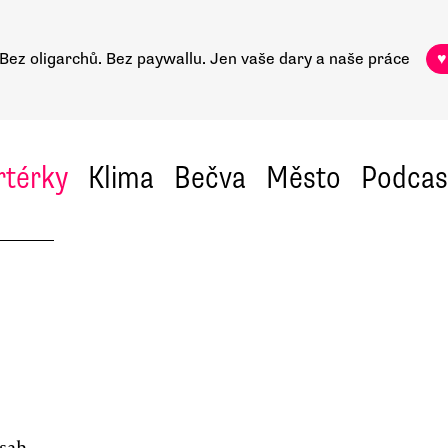
Bez oligarchů. Bez paywallu.
Jen vaše dary a naše práce
♥
rtérky
Klima
Bečva
Město
Podcas
zsah