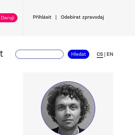
Přihlásit
|
Odebírat
zpravodaj
 Daruji
t
Hledat
CS
|
EN