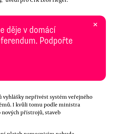
×
se děje v domácí
 Referendum. Podpořte
ů vyhlášky nepřivést systém veřejného
émů. I kvůli tomu podle ministra
do nových přístrojů, staveb
ýšení plateb nemocnicím nebude