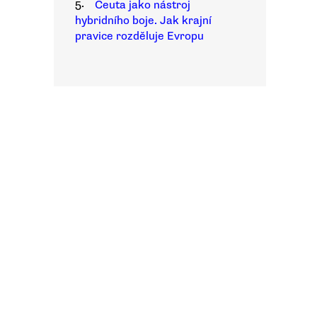
5.
Ceuta jako nástroj
hybridního boje. Jak krajní
pravice rozděluje Evropu