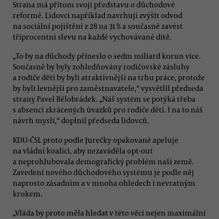
Strana má přitom svoji představu o důchodové
reformě. Lidovci například navrhují zvýšit odvod
na sociální pojištění z 28 na 31 % a současně zavést
tříprocentní slevu na každé vychovávané dítě.
„To by na důchody přineslo o sedm miliard korun více.
Současně by byly zohledňovány rodičovské zásluhy
a rodiče dětí by byli atraktivnější na trhu práce, protože
by byli levnější pro zaměstnavatele,“ vysvětlil předseda
strany Pavel Bělobrádek. „Náš systém se potýká třeba
s absencí zkrácených úvazků pro rodiče dětí. I na to náš
návrh myslí,“ doplnil předseda lidovců.
KDU-ČSL proto podle Jurečky opakovaně apeluje
na vládní koalici, aby nezaváděla opt-out
a neprohlubovala demografický problém naší země.
Zavedení nového důchodového systému je podle něj
naprosto zásadním a v mnoha ohledech i nevratným
krokem.
„Vláda by proto měla hledat v této věci nejen maximální