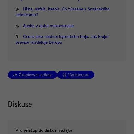
3.
Hlína, asfalt, beton. Co zůstane z brněnského
velodromu?
4.
Sucho v době motoristické
5.
Ceuta jako nástroj hybridního boje. Jak krajní
pravice rozděluje Evropu
Zkopírovat odkaz
Vytisknout
Diskuse
Pro přístup do diskusí zadejte