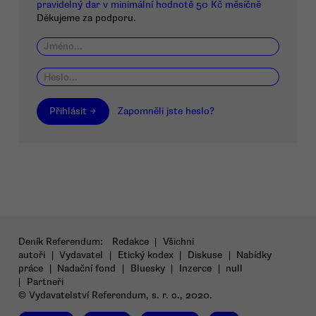
pravidelný dar v minimální hodnotě 50 Kč měsíčně
Děkujeme za podporu.
Přihlásit →
Zapomněli jste heslo?
Deník Referendum:
Redakce
|
Všichni
autoři
|
Vydavatel
|
Etický kodex
|
Diskuse
|
Nabídky
práce
|
Nadační fond
|
Bluesky
|
Inzerce
|
null
|
Partneři
© Vydavatelství Referendum, s. r. o., 2020.