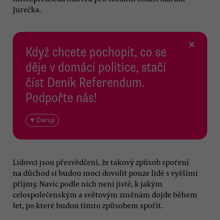
Jurečka.
×
Když chcete pochopit, co se
děje v domácí politice, stačí
číst Deník Referendum.
Podpořte nás!
♥ Daruji
Lidovci jsou přesvědčeni, že takový způsob spoření
na důchod si budou moci dovolit pouze lidé s vyššími
příjmy. Navíc podle nich není jisté, k jakým
celospolečenským a světovým změnám dojde během
let, po které budou tímto způsobem spořit.