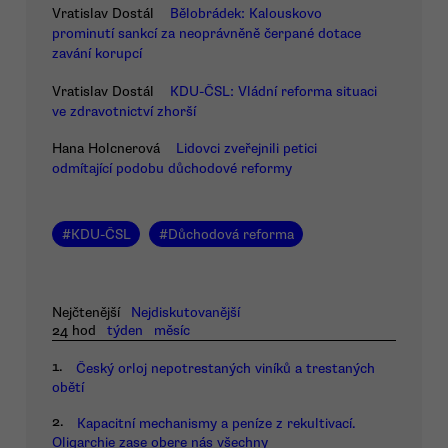
Vratislav Dostál
Bělobrádek: Kalouskovo
prominutí sankcí za neoprávněně čerpané dotace
zavání korupcí
Vratislav Dostál
KDU-ČSL: Vládní reforma situaci
ve zdravotnictví zhorší
Hana Holcnerová
Lidovci zveřejnili petici
odmítající podobu důchodové reformy
#
KDU-ČSL
#
Důchodová reforma
Nejčtenější
Nejdiskutovanější
24 hod
týden
měsíc
1.
Český orloj nepotrestaných viníků a trestaných
obětí
2.
Kapacitní mechanismy a peníze z rekultivací.
Oligarchie zase obere nás všechny