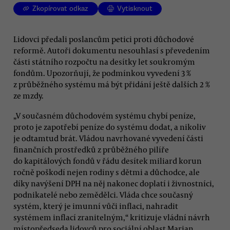
Zkopírovat odkaz
Vytisknout
Lidovci předali poslancům petici proti důchodové
reformě. Autoři dokumentu nesouhlasí s převedením
části státního rozpočtu na desítky let soukromým
fondům. Upozorňují, že podmínkou vyvedení 3 %
z průběžného systému má být přidání ještě dalších 2 %
ze mzdy.
„V současném důchodovém systému chybí peníze,
proto je zapotřebí peníze do systému dodat, a nikoliv
je odtamtud brát. Vládou navrhované vyvedení části
finančních prostředků z průběžného pilíře
do kapitálových fondů v řádu desítek miliard korun
ročně poškodí nejen rodiny s dětmi a důchodce, ale
díky navýšení DPH na něj nakonec doplatí i živnostníci,
podnikatelé nebo zemědělci. Vláda chce současný
systém, který je imunní vůči inflaci, nahradit
systémem inflací zranitelným,“ kritizuje vládní návrh
místopředseda lidovců pro sociální oblast Marian