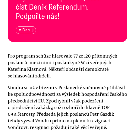
číst Deník Referendum.
Podpořte nás!
♥ Daruji
Pro program schůze hlasovalo 77 ze 120 přítomných
poslanců, mezi nimi i poslankyně Věcí veřejných
Kateřina Klasnová. Někteří občanští demokraté
se hlasování zdrželi.
Vondra se už v březnu v Poslanecké sněmovně přihlásil
ke spoluodpovědnosti za výsledek hospodaření českého
předsednictví EU. Zpochybnil však podezření
o předražení zakázky, což rozhořčilo hlavně TOP
09 a Starosty. Předseda jejich poslanců Petr Gazdík
tehdy vyzval Vondru přímo na plénu k rezignaci.
Vondrovu rezignaci požadují také Věcí veřejné.