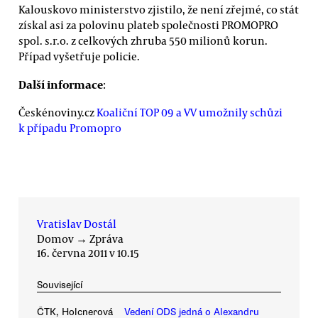
Kalouskovo ministerstvo zjistilo, že není zřejmé, co stát
získal asi za polovinu plateb společnosti PROMOPRO
spol. s.r.o. z celkových zhruba 550 milionů korun.
Případ vyšetřuje policie.
Další informace
:
Českénoviny.cz
Koaliční TOP 09 a VV umožnily schůzi
k případu Promopro
Vratislav Dostál
Domov
→
Zpráva
16. června 2011 v 10.15
Související
ČTK, Holcnerová
Vedení ODS jedná o Alexandru