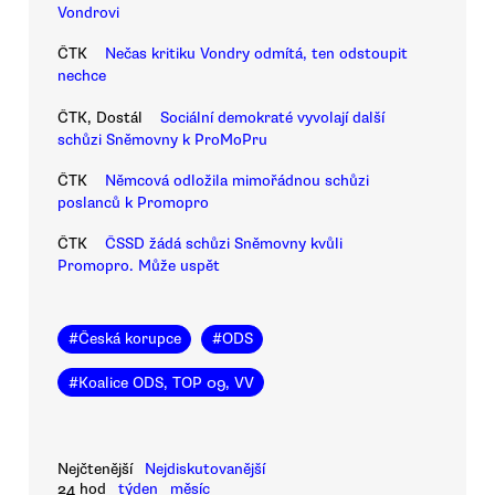
Vondrovi
ČTK
Nečas kritiku Vondry odmítá, ten odstoupit
nechce
ČTK, Dostál
Sociální demokraté vyvolají další
schůzi Sněmovny k ProMoPru
ČTK
Němcová odložila mimořádnou schůzi
poslanců k Promopro
ČTK
ČSSD žádá schůzi Sněmovny kvůli
Promopro. Může uspět
#
Česká korupce
#
ODS
#
Koalice ODS, TOP 09, VV
Nejčtenější
Nejdiskutovanější
24 hod
týden
měsíc