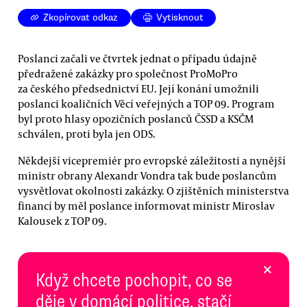
Zkopírovat odkaz
Vytisknout
Poslanci začali ve čtvrtek jednat o případu údajně
předražené zakázky pro společnost ProMoPro
za českého předsednictví EU. Její konání umožnili
poslanci koaličních Věcí veřejných a TOP 09. Program
byl proto hlasy opozičních poslanců ČSSD a KSČM
schválen, proti byla jen ODS.
Někdejší vicepremiér pro evropské záležitosti a nynější
ministr obrany Alexandr Vondra tak bude poslancům
vysvětlovat okolnosti zakázky. O zjištěních ministerstva
financí by měl poslance informovat ministr Miroslav
Kalousek z TOP 09.
×
Když chcete pochopit, co se
děje v domácí politice, stačí