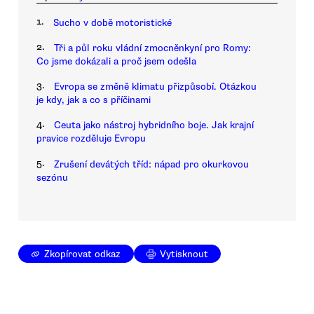
1.
Sucho v době motoristické
2.
Tři a půl roku vládní zmocněnkyní pro Romy:
Co jsme dokázali a proč jsem odešla
3.
Evropa se změně klimatu přizpůsobí. Otázkou
je kdy, jak a co s příčinami
4.
Ceuta jako nástroj hybridního boje. Jak krajní
pravice rozděluje Evropu
5.
Zrušení devátých tříd: nápad pro okurkovou
sezónu
Zkopírovat odkaz
Vytisknout