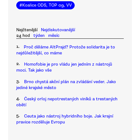
#
Koalice ODS, TOP 09, VV
Nejčtenější
Nejdiskutovanější
24 hod
týden
měsíc
1.
Proč děláme AltPrajd? Protože solidarita je to
nejdůležitější, co máme
2.
Homofobie je pro vládu jen jedním z nástrojů
moci. Tak jako vše
3.
Brno chystá akční plán na zvládání veder. Jako
jediné krajské město
4.
Český orloj nepotrestaných viníků a trestaných
obětí
5.
Ceuta jako nástroj hybridního boje. Jak krajní
pravice rozděluje Evropu