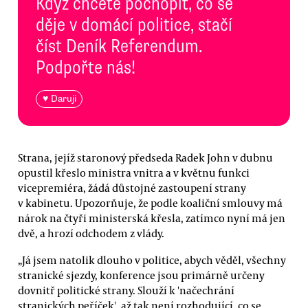
Když chcete pochopit, co se
děje v domácí politice, stačí
číst Deník Referendum.
Podpořte nás!
♥ Daruji
Strana, jejíž staronový předseda Radek John v dubnu
opustil křeslo ministra vnitra a v květnu funkci
vicepremiéra, žádá důstojné zastoupení strany
v kabinetu. Upozorňuje, že podle koaliční smlouvy má
nárok na čtyři ministerská křesla, zatímco nyní má jen
dvě, a hrozí odchodem z vlády.
„Já jsem natolik dlouho v politice, abych věděl, všechny
stranické sjezdy, konference jsou primárně určeny
dovnitř politické strany. Slouží k 'načechrání
stranických peříček', až tak není rozhodující, co se