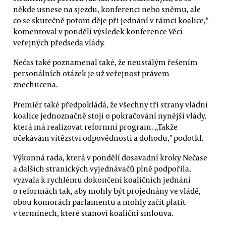
někde usnese na sjezdu, konferenci nebo sněmu, ale
co se skutečně potom děje při jednání v rámci koalice,"
komentoval v pondělí výsledek konference Věcí
veřejných předseda vlády.
Nečas také poznamenal také, že neustálým řešením
personálních otázek je už veřejnost právem
znechucena.
Premiér také předpokládá, že všechny tři strany vládní
koalice jednoznačně stojí o pokračování nynější vlády,
která má realizovat reformní program. „Takže
očekávám vítězství odpovědnosti a dohodu," podotkl.
Výkonná rada, která v pondělí dosavadní kroky Nečase
a dalších stranických vyjednávačů plně podpořila,
vyzvala k rychlému dokončení koaličních jednání
o reformách tak, aby mohly být projednány ve vládě,
obou komorách parlamentu a mohly začít platit
v termínech, které stanoví koaliční smlouva.