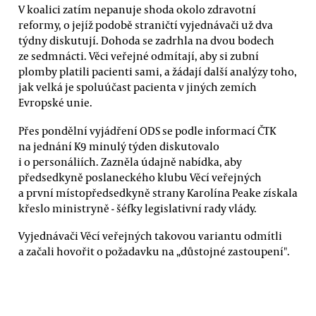
V koalici zatím nepanuje shoda okolo zdravotní
reformy, o jejíž podobě straničtí vyjednávači už dva
týdny diskutují. Dohoda se zadrhla na dvou bodech
ze sedmnácti. Věci veřejné odmítají, aby si zubní
plomby platili pacienti sami, a žádají další analýzy toho,
jak velká je spoluúčast pacienta v jiných zemích
Evropské unie.
Přes pondělní vyjádření ODS se podle informací ČTK
na jednání K9 minulý týden diskutovalo
i o personáliích. Zazněla údajně nabídka, aby
předsedkyně poslaneckého klubu Věcí veřejných
a první místopředsedkyně strany Karolína Peake získala
křeslo ministryně - šéfky legislativní rady vlády.
Vyjednávači Věcí veřejných takovou variantu odmítli
a začali hovořit o požadavku na „důstojné zastoupení".