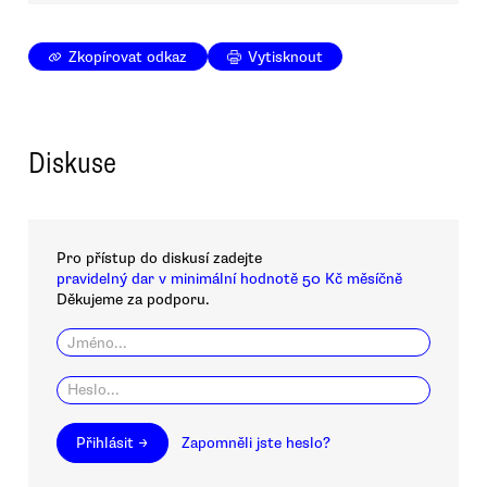
Zkopírovat odkaz
Vytisknout
Diskuse
Pro přístup do diskusí zadejte
pravidelný dar v minimální hodnotě 50 Kč měsíčně
Děkujeme za podporu.
Přihlásit →
Zapomněli jste heslo?