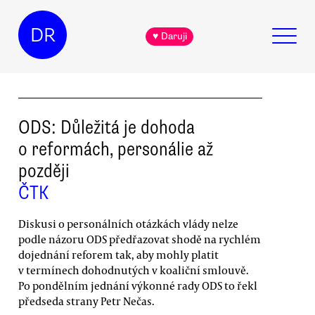
DR
♥ Daruji
ODS: Důležitá je dohoda
o reformách, personálie až
později
ČTK
Diskusi o personálních otázkách vlády nelze
podle názoru ODS předřazovat shodě na rychlém
dojednání reforem tak, aby mohly platit
v termínech dohodnutých v koaliční smlouvě.
Po pondělním jednání výkonné rady ODS to řekl
předseda strany Petr Nečas.