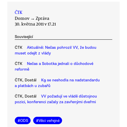
ČTK
Domov
→
Zpráva
30. května 2011 v 17.21
Související
ČTK
Aktuálně: Nečas pohrozil VV, že budou
muset odejít z vlády
ČTK
Nečas a Sobotka jednali o důchodové
reformě
ČTK, Dostál
K9 se neshodla na nadstandardu
a platbách u zubařů
ČTK, Dostál
VV požadují ve vládě důstojnou
pozici, konferenci začaly za zavřenými dveřmi
#
ODS
#
Věci veřejné