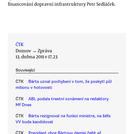
financování dopravní infrastruktury Petr Sedláček.
ČTK
Domov
→
Zpráva
13. dubna 2011 v 17.23
Související
ČTK
Bárta uznal pochybení v tom, že poskytl půl
milionu v hotovosti
ČTK
ABL podala trestní oznámení na redaktory
Mf Dnes
ČTK
Bárta rezignoval na funkci ministra, na šéfa
VV bude kandidovat
ČTK
Prezident chce Bártovu demisi řešit až