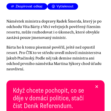
Zkopírovat odkaz
Vytisknout
Náměstek ministra dopravy Radek Šmerda, který je po
odchodu Víta Bárty z Věcí veřejných pověřený řízením
resortu, může rozhodovat i o úkonech, které obvykle
zastává pouze jmenovaný ministr.
Bárta ho k tomu písemně pověřil, ještě než opustil
resort. Pro ČTK to ve středu uvedl mluvčí ministerstva
Jakub Ptačinský. Podle něj tak demise ministra ani
odchod prvního náměstka Martina Sýkory chod úřadu
neovlivní.
×
Když chcete pochopit, co se
děje v domácí politice, stačí
číst Deník Referendum.