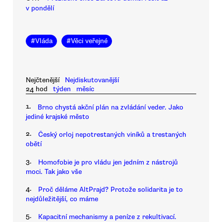
v pondělí
#
Vláda
#
Věci veřejné
Nejčtenější
Nejdiskutovanější
24 hod
týden
měsíc
1.
Brno chystá akční plán na zvládání veder. Jako
jediné krajské město
2.
Český orloj nepotrestaných viníků a trestaných
obětí
3.
Homofobie je pro vládu jen jedním z nástrojů
moci. Tak jako vše
4.
Proč děláme AltPrajd? Protože solidarita je to
nejdůležitější, co máme
5.
Kapacitní mechanismy a peníze z rekultivací.