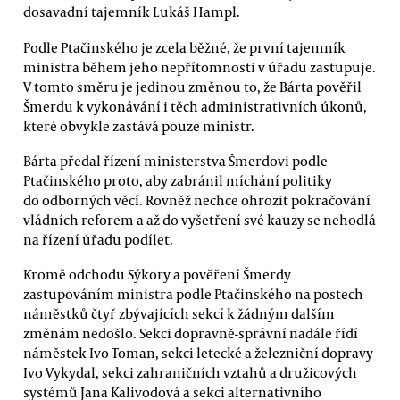
dosavadní tajemník Lukáš Hampl.
Podle Ptačinského je zcela běžné, že první tajemník
ministra během jeho nepřítomnosti v úřadu zastupuje.
V tomto směru je jedinou změnou to, že Bárta pověřil
Šmerdu k vykonávání i těch administrativních úkonů,
které obvykle zastává pouze ministr.
Bárta předal řízení ministerstva Šmerdovi podle
Ptačinského proto, aby zabránil míchání politiky
do odborných věcí. Rovněž nechce ohrozit pokračování
vládních reforem a až do vyšetření své kauzy se nehodlá
na řízení úřadu podílet.
Kromě odchodu Sýkory a pověření Šmerdy
zastupováním ministra podle Ptačinského na postech
náměstků čtyř zbývajících sekcí k žádným dalším
změnám nedošlo. Sekci dopravně-správní nadále řídí
náměstek Ivo Toman, sekci letecké a železniční dopravy
Ivo Vykydal, sekci zahraničních vztahů a družicových
systémů Jana Kalivodová a sekci alternativního