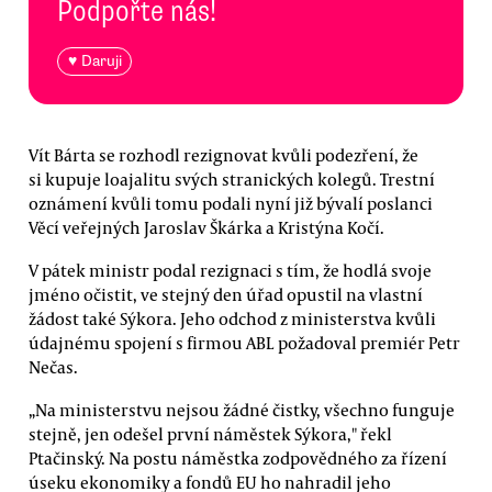
Podpořte nás!
♥ Daruji
Vít Bárta se rozhodl rezignovat kvůli podezření, že
si kupuje loajalitu svých stranických kolegů. Trestní
oznámení kvůli tomu podali nyní již bývalí poslanci
Věcí veřejných Jaroslav Škárka a Kristýna Kočí.
V pátek ministr podal rezignaci s tím, že hodlá svoje
jméno očistit, ve stejný den úřad opustil na vlastní
žádost také Sýkora. Jeho odchod z ministerstva kvůli
údajnému spojení s firmou ABL požadoval premiér Petr
Nečas.
„Na ministerstvu nejsou žádné čistky, všechno funguje
stejně, jen odešel první náměstek Sýkora," řekl
Ptačinský. Na postu náměstka zodpovědného za řízení
úseku ekonomiky a fondů EU ho nahradil jeho