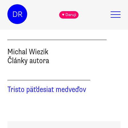
DR
♥ Daruji
Michal
Wiezik
Články autora
Tristo päťdesiat medveďov