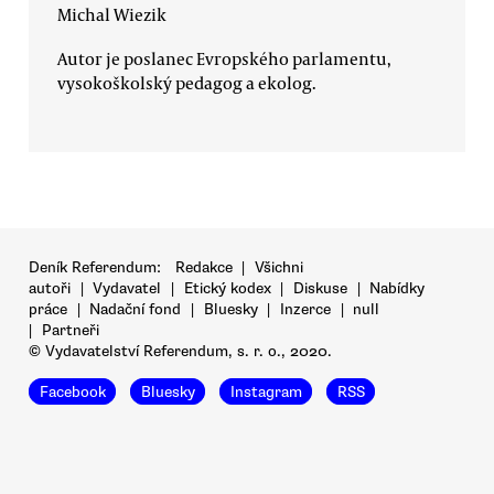
Michal Wiezik
Autor je poslanec Evropského parlamentu,
vysokoškolský pedagog a ekolog.
Deník Referendum:
Redakce
|
Všichni
autoři
|
Vydavatel
|
Etický kodex
|
Diskuse
|
Nabídky
práce
|
Nadační fond
|
Bluesky
|
Inzerce
|
null
|
Partneři
© Vydavatelství Referendum, s. r. o., 2020.
Facebook
Bluesky
Instagram
RSS