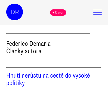
DR
♥ Daruji
Federico
Demaria
Články autora
Hnutí nerůstu na cestě do vysoké
politiky