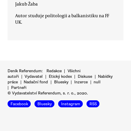
Jakub Žaba
Autor studuje politologii a balkanistiku na FF
UK.
Deník Referendum:
Redakce
|
Všichni
autoři
|
Vydavatel
|
Etický kodex
|
Diskuse
|
Nabídky
práce
|
Nadační fond
|
Bluesky
|
Inzerce
|
null
|
Partneři
© Vydavatelství Referendum, s. r. o., 2020.
Facebook
Bluesky
Instagram
RSS