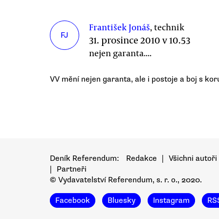
František Jonáš
, technik
FJ
31. prosince 2010 v 10.53
nejen garanta....
VV mění nejen garanta, ale i postoje a boj s koru
Deník Referendum:
Redakce
|
Všichni autoři
|
Partneři
© Vydavatelství Referendum, s. r. o., 2020.
Facebook
Bluesky
Instagram
RS