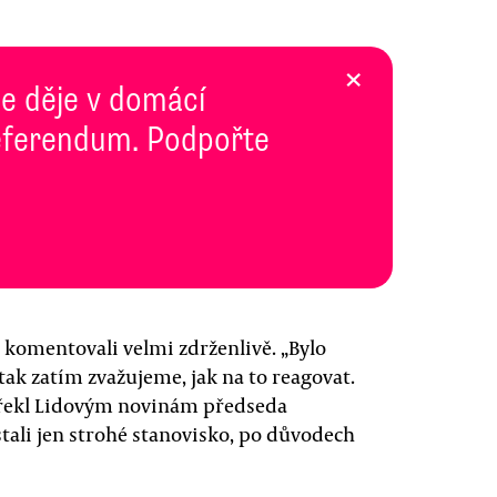
×
se děje v domácí
 Referendum. Podpořte
 komentovali velmi zdrženlivě. „Bylo
tak zatím zvažujeme, jak na to reagovat.
" řekl Lidovým novinám předseda
tali jen strohé stanovisko, po důvodech