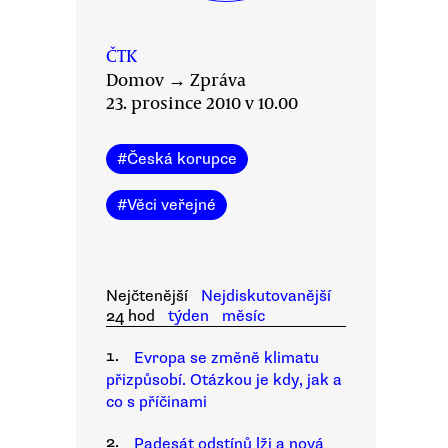
ČTK
Domov
→
Zpráva
23. prosince 2010 v 10.00
#
Česká korupce
#
Věci veřejné
Nejčtenější
Nejdiskutovanější
24 hod
týden
měsíc
1.
Evropa se změně klimatu
přizpůsobí. Otázkou je kdy, jak a
co s příčinami
2.
Padesát odstínů lži a nová