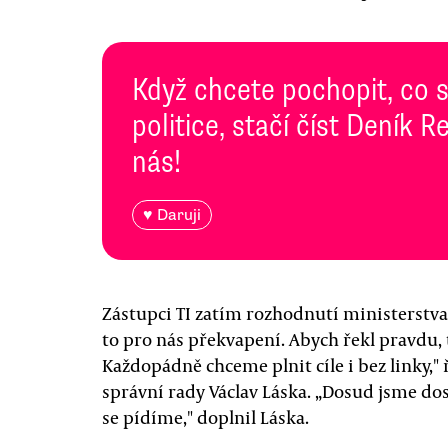
Když chcete pochopit, co 
politice, stačí číst Deník
nás!
♥ Daruji
Zástupci TI zatím rozhodnutí ministerstva
to pro nás překvapení. Abych řekl pravdu, 
Každopádně chceme plnit cíle i bez linky,
správní rady Václav Láska. „Dosud jsme dos
se pídíme," doplnil Láska.