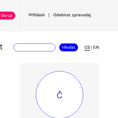
Přihlásit
|
Odebírat
zpravodaj
 Daruji
t
Hledat
CS
|
EN
Č