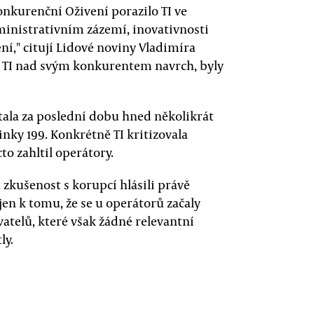
konkurenční Oživení porazilo TI ve
dministrativním zázemí, inovativnosti
ní," citují Lidové noviny Vladimíra
a TI nad svým konkurentem navrch, byly
tala za poslední dobu hned několikrát
linky 199. Konkrétně TI kritizovala
to zahltil operátory.
 zkušenost s korupcí hlásili právě
o jen k tomu, že se u operátorů začaly
telů, které však žádné relevantní
ly.