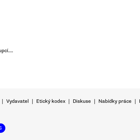
pcí....
|
Vydavatel
|
Etický kodex
|
Diskuse
|
Nabídky práce
|
S