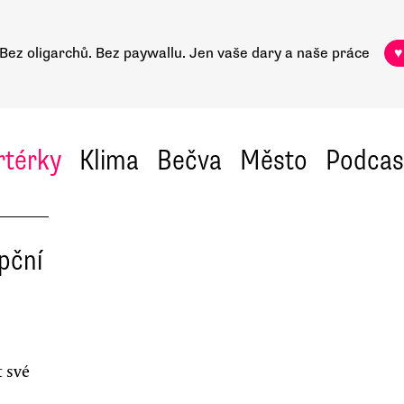
Bez oligarchů. Bez paywallu.
Jen vaše dary a naše práce
♥
rtérky
Klima
Bečva
Město
Podcas
pční
 své