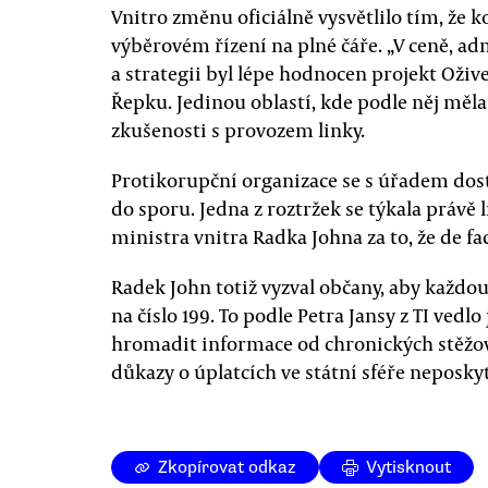
Vnitro změnu oficiálně vysvětlilo tím, že 
výběrovém řízení na plné čáře. „V ceně, a
a strategii byl lépe hodnocen projekt Ožive
Řepku. Jedinou oblastí, kde podle něj měl
zkušenosti s provozem linky.
Protikorupční organizace se s úřadem dos
do sporu. Jedna z roztržek se týkala právě 
ministra vnitra Radka Johna za to, že de fac
Radek John totiž vyzval občany, aby každou
na číslo 199. To podle Petra Jansy z TI vedl
hromadit informace od chronických stěžova
důkazy o úplatcích ve státní sféře neposkyt
Zkopírovat odkaz
Vytisknout