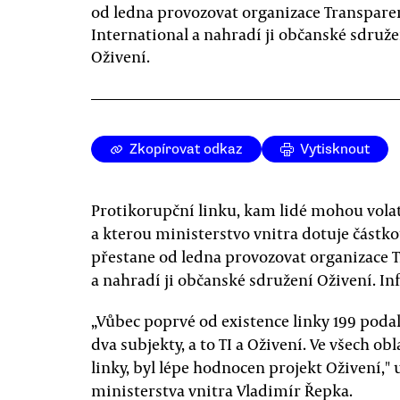
od ledna provozovat organizace Transpare
International a nahradí ji občanské sdruže
Oživení.
Zkopírovat odkaz
Vytisknout
Protikorupční linku, kam lidé mohou volat
a kterou ministerstvo vnitra dotuje část
přestane od ledna provozovat organizace T
a nahradí ji občanské sdružení Oživení. In
„Vůbec poprvé od existence linky 199 podal
dva subjekty, a to TI a Oživení. Ve všech 
linky, byl lépe hodnocen projekt Oživení,"
ministerstva vnitra Vladimír Řepka.