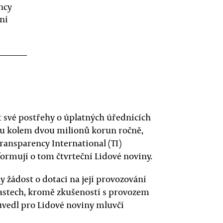
ncy
ní
 své postřehy o úplatných úřednících
kou kolem dvou milionů korun ročně,
ransparency International (TI)
formují o tom čtvrteční Lidové noviny.
y žádost o dotaci na její provozování
oblastech, kromě zkušeností s provozem
 uvedl pro Lidové noviny mluvčí