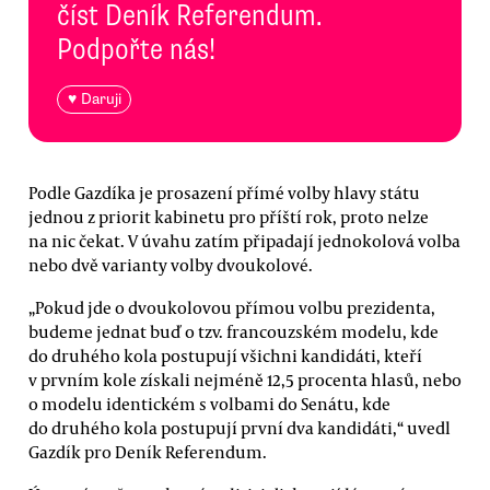
číst Deník Referendum.
Podpořte nás!
♥ Daruji
Podle Gazdíka je prosazení přímé volby hlavy státu
jednou z priorit kabinetu pro příští rok, proto nelze
na nic čekat. V úvahu zatím připadají jednokolová volba
nebo dvě varianty volby dvoukolové.
„Pokud jde o dvoukolovou přímou volbu prezidenta,
budeme jednat buď o tzv. francouzském modelu, kde
do druhého kola postupují všichni kandidáti, kteří
v prvním kole získali nejméně 12,5 procenta hlasů, nebo
o modelu identickém s volbami do Senátu, kde
do druhého kola postupují první dva kandidáti,“ uvedl
Gazdík pro Deník Referendum.