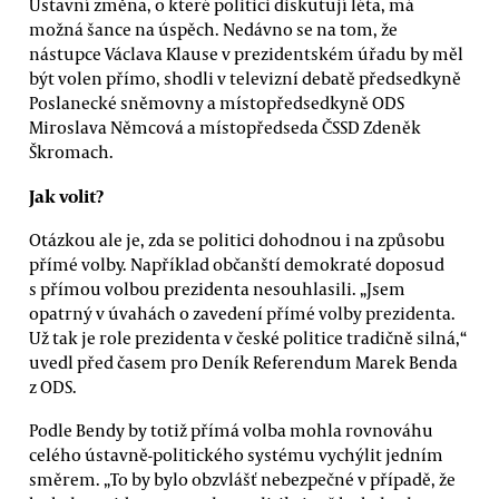
Ústavní změna, o které politici diskutují léta, má
možná šance na úspěch. Nedávno se na tom, že
nástupce Václava Klause v prezidentském úřadu by měl
být volen přímo, shodli v televizní debatě předsedkyně
Poslanecké sněmovny a místopředsedkyně ODS
Miroslava Němcová a místopředseda ČSSD Zdeněk
Škromach.
Jak volit?
Otázkou ale je, zda se politici dohodnou i na způsobu
přímé volby. Například občanští demokraté doposud
s přímou volbou prezidenta nesouhlasili. „Jsem
opatrný v úvahách o zavedení přímé volby prezidenta.
Už tak je role prezidenta v české politice tradičně silná,“
uvedl před časem pro Deník Referendum Marek Benda
z ODS.
Podle Bendy by totiž přímá volba mohla rovnováhu
celého ústavně-politického systému vychýlit jedním
směrem. „To by bylo obzvlášť nebezpečné v případě, že