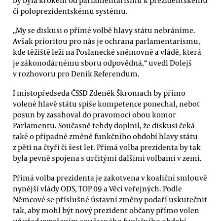
či poloprezidentskému systému.
„My se diskusi o přímé volbě hlavy státu nebráníme.
Avšak prioritou pro nás je ochrana parlamentarismu,
kde těžiště leží na Poslanecké sněmovně a vládě, která
je zákonodárnému sboru odpovědná,“ uvedl Dolejš
v rozhovoru pro Deník Referendum.
I místopředseda ČSSD Zdeněk Škromach by přímo
volené hlavě státu spíše kompetence ponechal, neboť
posun by zasahoval do pravomocí obou komor
Parlamentu. Současně tehdy doplnil, že diskusi čeká
také o případné změně funkčního období hlavy státu
z pěti na čtyři či šest let. Přímá volba prezidenta by tak
byla pevně spojena s určitými dalšími volbami v zemi.
Přímá volba prezidenta je zakotvena v koaliční smlouvě
nynější vlády ODS, TOP 09 a Věcí veřejných. Podle
Němcové se příslušné ústavní změny podaří uskutečnit
tak, aby mohl být nový prezident občany přímo volen
už před vypršením současného funkčního období