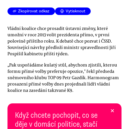
Zkopírovat odkaz
Vytisknout
Vládní koalice chce prosadit ústavní změny, které
umožní v roce 2013 volit prezidenta přímo, v první
polovině příštího roku. K debatě chce pozvat i ČSSD.
Související návrhy předloží ministr spravedlnosti Jiří
Pospíšil kabinetu příští týden.
„Pak uspořádáme kulatý stůl, abychom zjistili, kterou
formu přímé volby preferuje opozice," řekl předseda
sněmovního klubu TOP 09 Petr Gazdík. Harmonogram
prosazení přímé volby dnes projednali lídři vládní
koalice na zasedání takzvané K9.
×
Když chcete pochopit, co se
děje v domácí politice, stačí