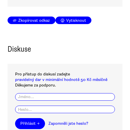
Zkopírovat odkaz
Vytisknout
Diskuse
Pro přístup do diskusí zadejte
pravidelný dar v minimální hodnotě 50 Kč měsíčně
Děkujeme za podporu.
Přihlásit →
Zapomněli jste heslo?