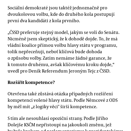
Sociální demokraté jsou taktéž jednoznačně pro
dvoukolovou volbu, kde do druhého kola postupují
první dva kandidáti z kola prvního.
„ČSSD preferuje stejný model, jakým se volí do Senátu.
Nicméně jsem skeptický, že k dohodě dojde. To, že má
vládní koalice přímou volbu hlavy státu v programu,
tolik nepřeceňuji, neboť klíčová bude dohoda
o způsobu volby. Zatím nemáme žádné garance, že
k tomuto druhému, avšak klíčovému kroku dojde,“
uvedl pro Deník Referendum Jeroným Tejc z ČSSD.
Rozšířit kompetence?
Otevřena také zůstává otázka případných rozšíření
kompetencí volené hlavy státu. Podle Němcové z ODS
by měl mít „z logiky věci" širší kompetence.
S tím ale nesouhlasí opoziční strany. Podle Jiřího
Dolejše KSČM nepřistoupí na jakoukoli změnu, jež
by byla krokem od parlamentarismu k prezidentskému