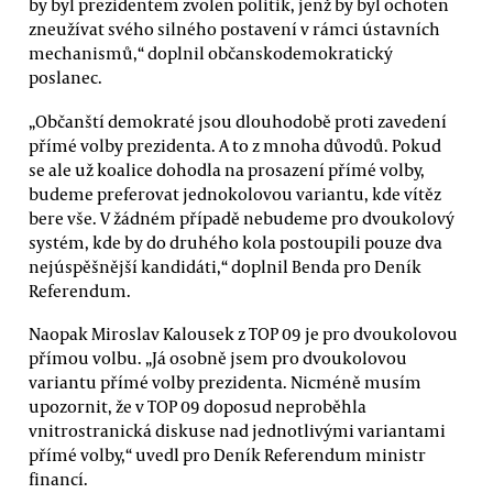
by byl prezidentem zvolen politik, jenž by byl ochoten
zneužívat svého silného postavení v rámci ústavních
mechanismů,“ doplnil občanskodemokratický
poslanec.
„Občanští demokraté jsou dlouhodobě proti zavedení
přímé volby prezidenta. A to z mnoha důvodů. Pokud
se ale už koalice dohodla na prosazení přímé volby,
budeme preferovat jednokolovou variantu, kde vítěz
bere vše. V žádném případě nebudeme pro dvoukolový
systém, kde by do druhého kola postoupili pouze dva
nejúspěšnější kandidáti,“ doplnil Benda pro Deník
Referendum.
Naopak Miroslav Kalousek z TOP 09 je pro dvoukolovou
přímou volbu. „Já osobně jsem pro dvoukolovou
variantu přímé volby prezidenta. Nicméně musím
upozornit, že v TOP 09 doposud neproběhla
vnitrostranická diskuse nad jednotlivými variantami
přímé volby,“ uvedl pro Deník Referendum ministr
financí.