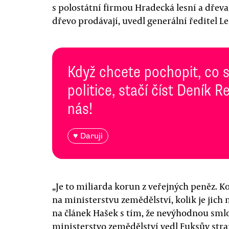
s polostátní firmou Hradecká lesní a dřeva
dřevo prodávají, uvedl generální ředitel L
Když chcete pochopit, co 
politice, stačí číst Deník
nás!
♥ Daruji
„Je to miliarda korun z veřejných peněz. Ko
na ministerstvu zemědělství, kolik je jich 
na článek Hašek s tím, že nevýhodnou smlo
ministerstvo zemědělství vedl Fuksův stra