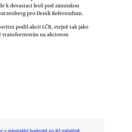
de k devastaci lesů pod záminkou
hwarzenberg pro Deník Referendum.
oritní podíl akcií LČR, stejně tak jako
é transformován na akciovou
ar v minimální hodnotě 50 Kč měsíčně