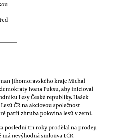
sou
řed
jtman Jihomoravského kraje Michal
 demokraty Ivana Fuksu, aby inicioval
odniku Lesy České republiky. Hašek
Lesů ČR na akciovou společnost
teré patří zhruba polovina lesů v zemi.
 poslední tři roky prodělal na prodeji
átě má nevýhodná smlouva LČR