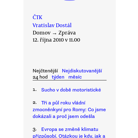
ČTK
Vratislav Dostál
Domov
→
Zpráva
12. října 2010 v 11.00
Nejčtenější
Nejdiskutovanější
24 hod
týden
měsíc
1.
Sucho v době motoristické
2.
Tři a půl roku vládní
zmocněnkyní pro Romy: Co jsme
dokázali a proč jsem odešla
3.
Evropa se změně klimatu
přizpůsobí. Otázkou je kdy, jak a