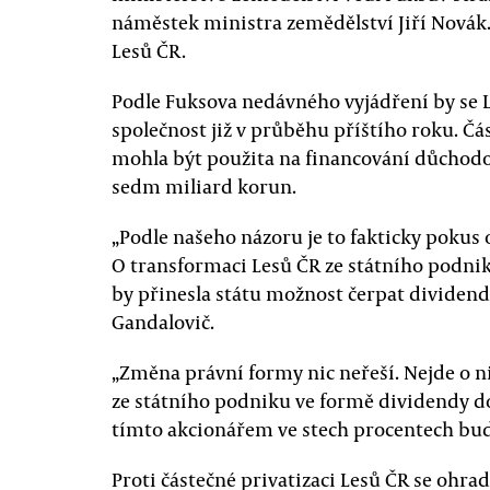
náměstek ministra zemědělství Jiří Novák
Lesů ČR.
Podle Fuksova nedávného vyjádření by se 
společnost již v průběhu příštího roku. Č
mohla být použita na financování důchodov
sedm miliard korun.
„Podle našeho názoru je to fakticky pokus o
O transformaci Lesů ČR ze státního podnik
by přinesla státu možnost čerpat dividendy
Gandalovič.
„Změna právní formy nic neřeší. Nejde o n
ze státního podniku ve formě dividendy d
tímto akcionářem ve stech procentech bude
Proti částečné privatizaci Lesů ČR se ohra