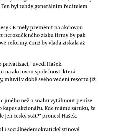
. Ten byl tehdy generálním ředitelem
Lesy ČR měly přeměnit na akciovou
ást nerozděleného zisku firmy by pak
é reformy, čímž by vláda získala až
 privatizaci," uvedl Hašek.
u na akciovou společnost, která
, mluvil v době svého vedení resortu již
ic jiného než o snahu vytáhnout peníze
o kapes akcionářů. Kde máme záruku, že
 jen český stát?" pronesl Hašek.
dil i sociálnědemokratický stínový