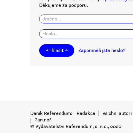
Děkujeme za podporu.
Přihlásit →
Zapomněli jste heslo?
Deník Referendum:
Redakce
|
Všichni autoři
|
Partneři
© Vydavatelství Referendum, s. r. o., 2020.