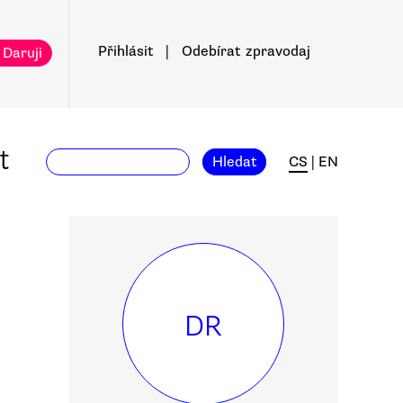
Přihlásit
|
Odebírat
zpravodaj
 Daruji
t
Hledat
CS
|
EN
DR