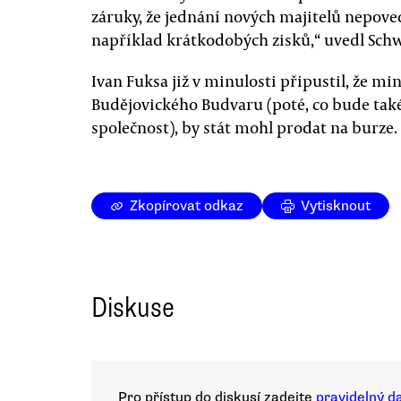
záruky, že jednání nových majitelů nepove
například krátkodobých zisků,“ uvedl Sc
Ivan Fuksa již v minulosti připustil, že min
Budějovického Budvaru (poté, co bude tak
společnost), by stát mohl prodat na burze.
Zkopírovat odkaz
Vytisknout
Diskuse
Pro přístup do diskusí zadejte
pravidelný d