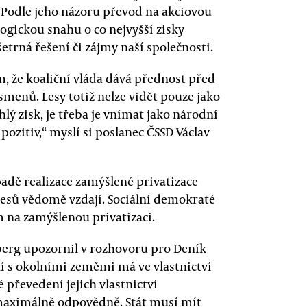
 Podle jeho názoru převod na akciovou
logickou snahu o co nejvyšší zisky
etrná řešení či zájmy naší společnosti.
, že koaliční vláda dává přednost před
menů. Lesy totiž nelze vidět pouze jako
lý zisk, je třeba je vnímat jako národní
pozitiv,“ myslí si poslanec ČSSD Václav
padě realizace zamýšlené privatizace
lesů vědomě vzdají. Sociální demokraté
 na zamýšlenou privatizaci.
erg upozornil v rozhovoru pro Deník
ní s okolními zeměmi má ve vlastnictví
 převedení jejich vlastnictví
aximálně odpovědně. Stát musí mít