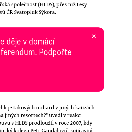
řská společnost (HLDS), přes niž Lesy
esů ČR Svatopluk Sýkora.
×
se děje v domácí
 Referendum. Podpořte
lik je takových miliard v jiných kauzách
na jiných resortech?" uvedl v reakci
uvu s HLDS prodloužil v roce 2007, kdy
nický kolega Petr Gandalovič, současný