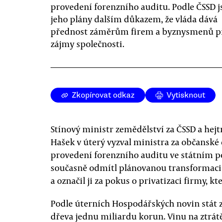
provedení forenzního auditu. Podle ČSSD j
jeho plány dalším důkazem, že vláda dává
přednost záměrům firem a byznysmenů p
zájmy společnosti.
Zkopírovat odkaz
Vytisknout
Stínový ministr zemědělství za ČSSD a he
Hašek v úterý vyzval ministra za občanské
provedení forenzního auditu ve státním p
současně odmítl plánovanou transformaci 
a označil ji za pokus o privatizaci firmy, k
Podle úterních Hospodářských novin stát za
dřeva jednu miliardu korun. Vinu na ztr