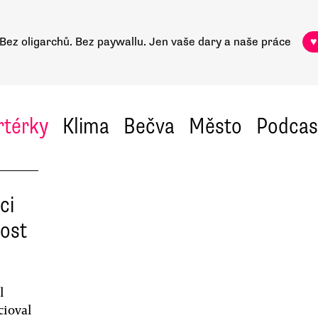
Bez oligarchů. Bez paywallu.
Jen vaše dary a naše práce
♥
rtérky
Klima
Bečva
Město
Podcas
ci
ost
l
cioval