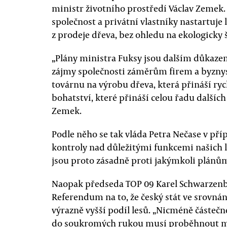
ministr životního prostředí Václav Zemek.
společnost a privátní vlastníky nastartuje 
z prodeje dřeva, bez ohledu na ekologicky š
„Plány ministra Fuksy jsou dalším důkazem
zájmy společnosti záměrům firem a byznys
továrnu na výrobu dřeva, která přináší rych
bohatství, které přináší celou řadu dalších 
Zemek.
Podle něho se tak vláda Petra Nečase v pří
kontroly nad důležitými funkcemi našich 
jsou proto zásadně proti jakýmkoli plánům
Naopak předseda TOP 09 Karel Schwarzenb
Referendum na to, že český stát ve srovná
výrazně vyšší podíl lesů. „Nicméně částečné
do soukromých rukou musí proběhnout m