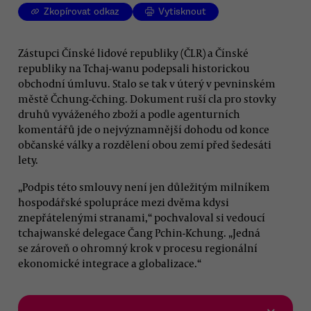
Zkopírovat odkaz
Vytisknout
Zástupci Čínské lidové republiky (ČLR) a Čínské
republiky na Tchaj-wanu podepsali historickou
obchodní úmluvu. Stalo se tak v úterý v pevninském
městě Čchung-čching. Dokument ruší cla pro stovky
druhů vyváženého zboží a podle agenturních
komentářů jde o nejvýznamnější dohodu od konce
občanské války a rozdělení obou zemí před šedesáti
lety.
„Podpis této smlouvy není jen důležitým milníkem
hospodářské spolupráce mezi dvěma kdysi
znepřátelenými stranami,“ pochvaloval si vedoucí
tchajwanské delegace Čang Pchin-Kchung. „Jedná
se zároveň o ohromný krok v procesu regionální
ekonomické integrace a globalizace.“