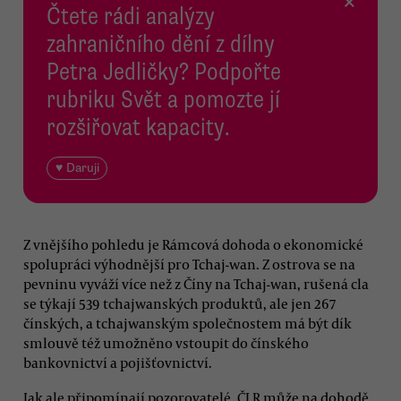
×
Čtete rádi analýzy
zahraničního dění z dílny
Petra Jedličky? Podpořte
rubriku Svět a pomozte jí
rozšiřovat kapacity.
♥ Daruji
Z vnějšího pohledu je Rámcová dohoda o ekonomické
spolupráci výhodnější pro Tchaj-wan. Z ostrova se na
pevninu vyváží více než z Číny na Tchaj-wan, rušená cla
se týkají 539 tchajwanských produktů, ale jen 267
čínských, a tchajwanským společnostem má být dík
smlouvě též umožněno vstoupit do čínského
bankovnictví a pojišťovnictví.
Jak ale připomínají pozorovatelé, ČLR může na dohodě