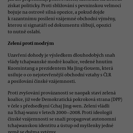
získat politicky. Proti sbližování s pevninskou velmocí
bojuje na ostrově silná opozice, a pokud dojde
k razantnímu posílení vzájemné obchodní výměny,
kterou si signatáři od dokumentu slibují, opozici
to nutně oslabí.
Zelení proti modrým
Uzavření dohody je výsledkem dlouhodobých snah
vlády tchajwanské modré koalice, vedené hnutím
Kuomintang a prezidentem Ma Jing-ťiouem, která
usiluje o co nejotevřenější obchodní vztahy s ČLR
a posilování čínské vzájemnosti.
Proti zvyšování provázanosti se naopak staví zelená
koalice, již vede Demokratická pokroková strana (DPP)
v čele s předsedkyní Cchaj Jing-wen. Zelení vládli
na Tchaj-wanu v letech 2000
—
2008. Proti ideologii
čínské vzájemnosti se snaží propagovat autonomní
tchajwanskou identitu a ústup od myšlenky jedné
země se dvěma sytémy.