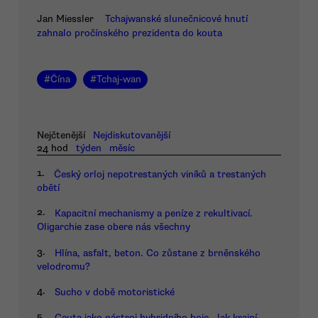
Jan Miessler
Tchajwanské slunečnicové hnutí
zahnalo pročínského prezidenta do kouta
#
Čína
#
Tchaj-wan
Nejčtenější
Nejdiskutovanější
24 hod
týden
měsíc
1.
Český orloj nepotrestaných viníků a trestaných
obětí
2.
Kapacitní mechanismy a peníze z rekultivací.
Oligarchie zase obere nás všechny
3.
Hlína, asfalt, beton. Co zůstane z brněnského
velodromu?
4.
Sucho v době motoristické
5.
Ceuta jako nástroj hybridního boje. Jak krajní