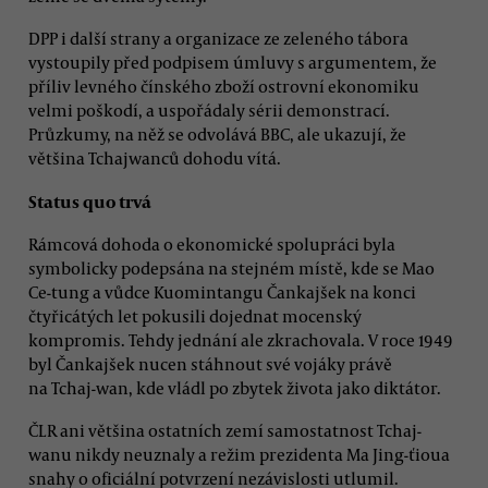
DPP i další strany a organizace ze zeleného tábora
vystoupily před podpisem úmluvy s argumentem, že
příliv levného čínského zboží ostrovní ekonomiku
velmi poškodí, a uspořádaly sérii demonstrací.
Průzkumy, na něž se odvolává BBC, ale ukazují, že
většina Tchajwanců dohodu vítá.
Status quo trvá
Rámcová dohoda o ekonomické spolupráci byla
symbolicky podepsána na stejném místě, kde se Mao
Ce-tung a vůdce Kuomintangu Čankajšek na konci
čtyřicátých let pokusili dojednat mocenský
kompromis. Tehdy jednání ale zkrachovala. V roce 1949
byl Čankajšek nucen stáhnout své vojáky právě
na Tchaj-wan, kde vládl po zbytek života jako diktátor.
ČLR ani většina ostatních zemí samostatnost Tchaj-
wanu nikdy neuznaly a režim prezidenta Ma Jing-ťioua
snahy o oficiální potvrzení nezávislosti utlumil.