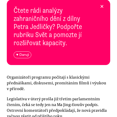
×
Čtete rádi analýzy
zahraničního dění z dílny
Petra Jedličky? Podpořte
rubriku Svět a pomozte jí
rozšiřovat kapacity.
♥ Daruji
Organizátoři programu počítají s klasickými
přednáškami, diskusemi, promítáním filmů i výukou
v přírodě.
Legislativa v úterý prošla již třetím parlamentním
čtením, čeká se tedy jen na Ma Jing-ťiouův podpis.
Ostrovní komentátoři předpokládají, že nová pravidla
začnou platit od příštího roku.