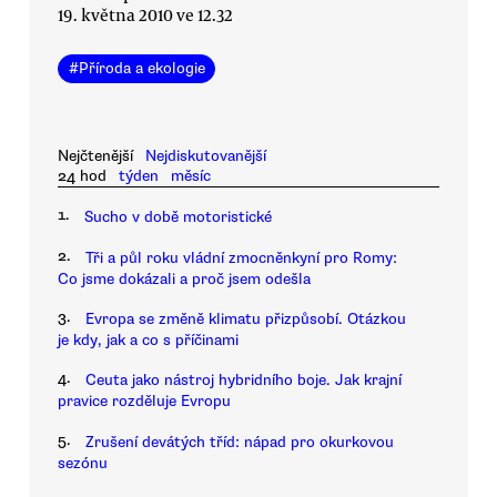
19. května 2010 ve 12.32
#
Příroda a ekologie
Nejčtenější
Nejdiskutovanější
24 hod
týden
měsíc
1.
Sucho v době motoristické
2.
Tři a půl roku vládní zmocněnkyní pro Romy:
Co jsme dokázali a proč jsem odešla
3.
Evropa se změně klimatu přizpůsobí. Otázkou
je kdy, jak a co s příčinami
4.
Ceuta jako nástroj hybridního boje. Jak krajní
pravice rozděluje Evropu
5.
Zrušení devátých tříd: nápad pro okurkovou
sezónu