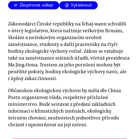
Zkopírovat odkaz
Vytisknout
Zákonodárci Čínské republiky na Tchaj-wanu schválili
v úterý legislativu, která nařizuje veškerým firmám,
školám a neziskovým organizacím uvolnit
zaměstnance, studenty a další pracovníky na čtyři
hodiny ekologické výchovy ročně. Zákon se vztahuje
také na zaměstnance státních úřadů, včetně prezidenta
Ma Jing-ťioua. Trestem za jeho porušení mohou být
peněžité pokuty, hodiny ekologické výchovy navíc, ale
i úplný zákaz činnosti.
Občanskou ekologickou výchovu by měla dle China
Postu organizovat vláda, respektive příslušné
ministerstvo. Bude sestávat z předání základních
informací o klimatických změnách, ekologicky
šetrném chování, možnostech jednotlivce přírodu
chránit i upozorňovat na její ničení.