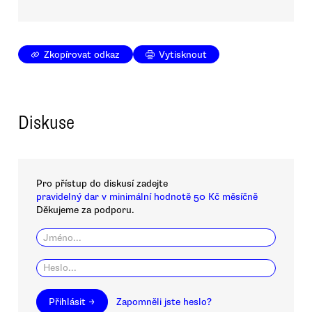
Zkopírovat odkaz
Vytisknout
Diskuse
Pro přístup do diskusí zadejte
pravidelný dar v minimální hodnotě 50 Kč měsíčně
Děkujeme za podporu.
Přihlásit →
Zapomněli jste heslo?