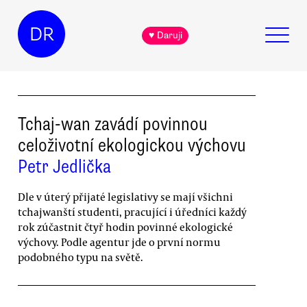
DR
♥ Daruji
Tchaj-wan zavádí povinnou
celoživotní ekologickou výchovu
Petr Jedlička
Dle v úterý přijaté legislativy se mají všichni
tchajwanští studenti, pracující i úředníci každý
rok zúčastnit čtyř hodin povinné ekologické
výchovy. Podle agentur jde o první normu
podobného typu na světě.