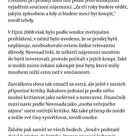
vyjádření současní nájemníci. „Za tři roky budete vědět,
jakým způsobem a kdy si budete moci byt koupit,"
uvedl tehdy.
V říjnu 2008 však bylo podle soudce zveřejněno
prohlášení, v němž bylo uvedeno, že se prodej bytů
neplánuje, neobsahovalo ovšem žádné relevantní
důvody. Novosad řekl, že někteří nájemníci mezitím
do bytů investovali, protože počítali s jejich koupí. Také
si mohli místo čekání zakoupit jiné byty, které měly
mnohem nižší cenu než v současnosti.
Zaorálkova slova tak označil za ostrá, ale ještě v mezích
přípustné kritiky. Bakalovo jednání je podle něho
možné kritizovat jako neférové a nemravné. Finančník
musí navíc podle Novosada jako „osoba veřejného
zájmu" snést ostřejší kritiku. Má také přístup do médií
a může své činy vysvětlovat, uvedl soudce.
Žalobu pak zamítl ve všech bodech. „Soud v podstatě
došel k závěru, že kritika, kterou pronesl Lubomír