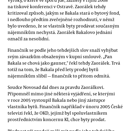
na tiskové konferenci v Ostravě. Zaorálek tehdy
kritizoval způsob, jakým se Bakala stará o bytový fond,
i nedlouho předtím zveřejněné rozhodnutí, v němž
bylo uvedeno, že se vlastník byty prodávat současným
nájemníkům nechystá. Zaorálek Bakalovo jednání
označil za nesolidní.
Finančník se podle jeho tehdejších slov snaží vyhýbat
svým závazkům obsaženým v kupní smlouvě. „Pan
Bakala se chová jako gauner," řekl tehdy Zaorálek. Trvá
totiž na tom, že Bakala před lety prodej bytů
nájemníkům slíbil — finančník to přitom odmítá.
Soudce Novosad dal dnes za pravdu Zaorálkovi.
Připomněl mimo jiné některá vyjádření, se kterými
v roce 2005 vystoupil Bakala nebo jiný zástupce
vlastníka bytů. Finančník například v únoru 2005 České
televizi řekl, že OKD, jejímž byl spoluvlastníkem
prostřednictvím koncernu KI, chce byty prodat.
Přednost při prodeji měli mít podle jeho tehdejšího