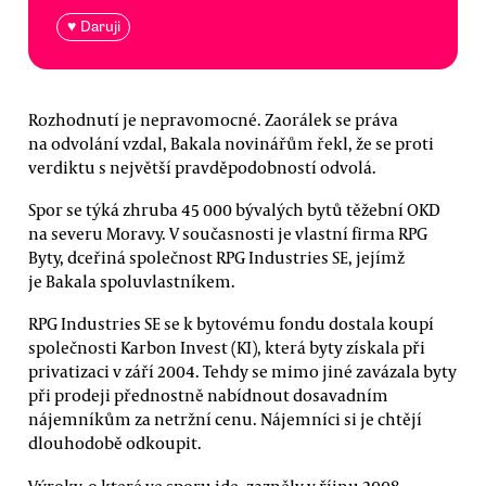
♥ Daruji
Rozhodnutí je nepravomocné. Zaorálek se práva
na odvolání vzdal, Bakala novinářům řekl, že se proti
verdiktu s největší pravděpodobností odvolá.
Spor se týká zhruba 45 000 bývalých bytů těžební OKD
na severu Moravy. V současnosti je vlastní firma RPG
Byty, dceřiná společnost RPG Industries SE, jejímž
je Bakala spoluvlastníkem.
RPG Industries SE se k bytovému fondu dostala koupí
společnosti Karbon Invest (KI), která byty získala při
privatizaci v září 2004. Tehdy se mimo jiné zavázala byty
při prodeji přednostně nabídnout dosavadním
nájemníkům za netržní cenu. Nájemníci si je chtějí
dlouhodobě odkoupit.
Výroky, o které ve sporu jde, zazněly v říjnu 2008