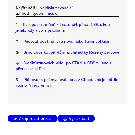
Nejčtenější
Nejdiskutovanější
24 hod
týden
měsíc
1.
Evropa se změně klimatu přizpůsobí. Otázkou
je jak, kdy a co s příčinami
2.
Padesát odstínů lži a nová nekulturní politika
3.
Brno chce koupit dům architektky Růženy Žertové
4.
Smršť stínových vlád: po STAN a ODS tu svou
představili i Piráti
5.
Plánovaná průmyslová zóna v Chebu zabije pět lidí
ročně. Vinou emisí
Zkopírovat odkaz
Vytisknout