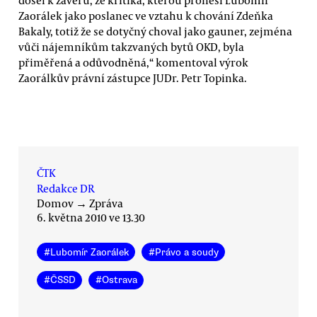
Zaorálek jako poslanec ve vztahu k chování Zdeňka
Bakaly, totiž že se dotyčný choval jako gauner, zejména
vůči nájemníkům takzvaných bytů OKD, byla
přiměřená a odůvodněná,“ komentoval výrok
Zaorálkův právní zástupce JUDr. Petr Topinka.
ČTK
Redakce DR
Domov
→
Zpráva
6. května 2010 ve 13.30
#
Lubomír Zaorálek
#
Právo a soudy
#
ČSSD
#
Ostrava