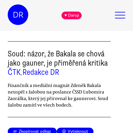
DR
♥ Daruji
Soud: názor, že Bakala se chová
jako gauner, je přiměřená kritika
ČTK
Redakce DR
,
Finančník a mediální magnát Zdeněk Bakala
neuspěl s žalobou na poslance ČSSD Lubomíra
Zaorálka, který jej přirovnal ke gaunerovi. Soud
žalobu zamítl ve všech bodech.
Zkopírovat odkaz
Vytisknout