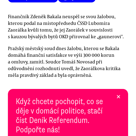
Finančník Zdeněk Bakala neuspěl se svou žalobou,
kterou podal na místopředsedu ČSSD Lubomíra
Zaorálka kvůli tomu, že jej Zaorálek v souvislosti
s kauzou bývalých bytů OKD přirovnal ke „gaunerovi".
Pražský městský soud dnes žalobu, kterou se Bakala
domáhá finanční satisfakce ve výši 300 000 korun
a omluvy, zamítl. Soudce Tomáš Novosad při
odůvodnění rozhodnutí uvedl, že Zaorálkova kritika
měla pravdivý základ a byla oprávněná.
×
Když chcete pochopit, co se
děje v domácí politice, stačí
číst Deník Referendum.
Podpořte nás!