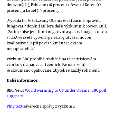
dotázaných), Pákistán (16 procent), Severní Koreu (17
procent) a Izrael (19 procent).
„Vypadá to, že takzvaný Obama efekt začíná opravdu
fungovat,“ doplnil Millera další výzkumník Steven Kull.
„Zatím spíše jen tlumí negativní aspekty image, kterou
si USA ve světě vytvořily, než aby utvářel novou,
kvalitativně lepší pověst. Změna je ovšem
nepopiratelná.“
Výzkum BBC probíhá tradičně na třicetitisícovém
vzorku v osmadvaceti zemích. Patnáct zemí
je zkoumáno opakovaně, zbytek se každý rok mění.
Další informace:
BBC News
World warming to US under Obama, BBC poll
suggests
Plný text
závěrečné zprávy z výzkumu