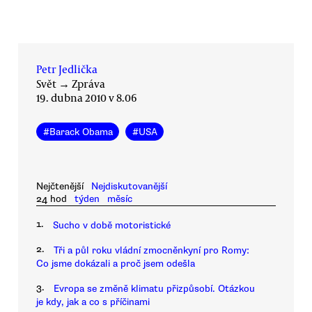
Petr Jedlička
Svět
→
Zpráva
19. dubna 2010 v 8.06
#
Barack Obama
#
USA
Nejčtenější
Nejdiskutovanější
24 hod
týden
měsíc
1.
Sucho v době motoristické
2.
Tři a půl roku vládní zmocněnkyní pro Romy:
Co jsme dokázali a proč jsem odešla
3.
Evropa se změně klimatu přizpůsobí. Otázkou
je kdy, jak a co s příčinami