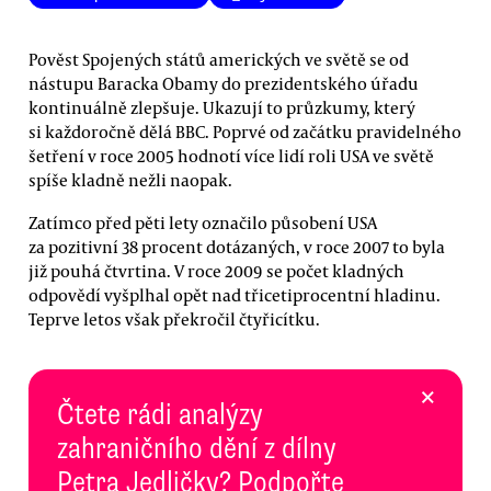
Pověst Spojených států amerických ve světě se od
nástupu Baracka Obamy do prezidentského úřadu
kontinuálně zlepšuje. Ukazují to průzkumy, který
si každoročně dělá BBC. Poprvé od začátku pravidelného
šetření v roce 2005 hodnotí více lidí roli USA ve světě
spíše kladně nežli naopak.
Zatímco před pěti lety označilo působení USA
za pozitivní 38 procent dotázaných, v roce 2007 to byla
již pouhá čtvrtina. V roce 2009 se počet kladných
odpovědí vyšplhal opět nad třicetiprocentní hladinu.
Teprve letos však překročil čtyřicítku.
×
Čtete rádi analýzy
zahraničního dění z dílny
Petra Jedličky? Podpořte