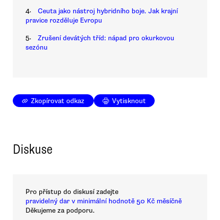
4.
Ceuta jako nástroj hybridního boje. Jak krajní
pravice rozděluje Evropu
5.
Zrušení devátých tříd: nápad pro okurkovou
sezónu
Zkopírovat odkaz
Vytisknout
Diskuse
Pro přístup do diskusí zadejte
pravidelný dar v minimální hodnotě 50 Kč měsíčně
Děkujeme za podporu.