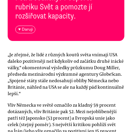
rubriku Svět a pomozte jí
rozšiřovat kapacity.
♥ Daruji
„Je zřejmé, že lidé z různých koutů světa vnímají USA
daleko pozitivněji než kdykoliv od začátku druhé irácké
války,“ okomentoval výsledky průzkumu Doug Miller,
předseda mezinárodní výzkumné agentury GlobeScan.
„Spojené státy stále nedosahují obliby Německa nebo
Británie, náhled na USA se ale na každý pád kontinuálně
lepší.“
Vliv Německa ve světě označilo za kladný 59 procent
dotázaných, vliv Británie pak 52. Mezi nejoblíbenější
patří též Japonsko (53 procent) a Evropská unie jako
celek (stejný poměr). S největší kritikou pohlíží svět
na Írán (jeho vliv označilo za pozitivní jen 15 procent