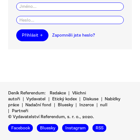
Přihlásit →
Zapomněli jste heslo?
Deník Referendum:
Redakce
|
Všichni
autoři
|
Vydavatel
|
Etický kodex
|
Diskuse
|
Nabídky
práce
|
Nadační fond
|
Bluesky
|
Inzerce
|
null
|
Partneři
© Vydavatelství Referendum, s. r. o., 2020.
Facebook
Bluesky
Instagram
RSS