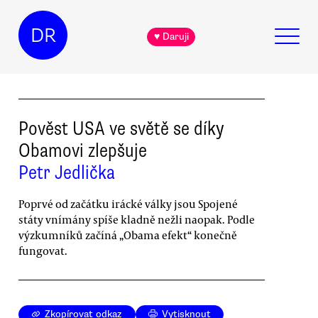
DR
♥ Daruji
Pověst USA ve světě se díky
Obamovi zlepšuje
Petr Jedlička
Poprvé od začátku irácké války jsou Spojené
státy vnímány spíše kladně nežli naopak. Podle
výzkumníků začíná „Obama efekt“ konečně
fungovat.
Zkopírovat odkaz
Vytisknout