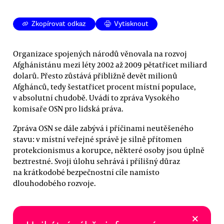
Zkopírovat odkaz
Vytisknout
Organizace spojených národů věnovala na rozvoj
Afghánistánu mezi léty 2002 až 2009 pětatřicet miliard
dolarů. Přesto zůstává přibližně devět milionů
Afghánců, tedy šestatřicet procent místní populace,
v absolutní chudobě. Uvádí to zpráva Vysokého
komisaře OSN pro lidská práva.
Zpráva OSN se dále zabývá i příčinami neutěšeného
stavu: v místní veřejné správě je silně přítomen
protekcionismus a korupce, některé osoby jsou úplně
beztrestné. Svoji úlohu sehrává i přílišný důraz
na krátkodobé bezpečnostní cíle namísto
dlouhodobého rozvoje.
×