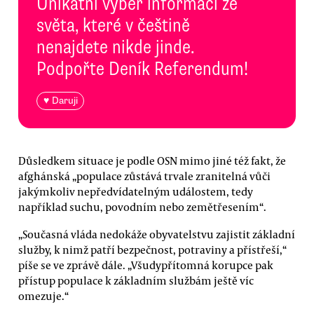
Unikátní výběr informací ze
světa, které v češtině
nenajdete nikde jinde.
Podpořte Deník Referendum!
♥ Daruji
Důsledkem situace je podle OSN mimo jiné též fakt, že
afghánská „populace zůstává trvale zranitelná vůči
jakýmkoliv nepředvídatelným událostem, tedy
například suchu, povodním nebo zemětřesením“.
„Současná vláda nedokáže obyvatelstvu zajistit základní
služby, k nimž patří bezpečnost, potraviny a přístřeší,“
píše se ve zprávě dále. „Všudypřítomná korupce pak
přístup populace k základním službám ještě víc
omezuje.“