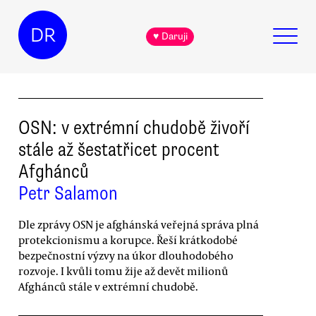
DR
♥ Daruji
OSN: v extrémní chudobě živoří
stále až šestatřicet procent
Afghánců
Petr Salamon
Dle zprávy OSN je afghánská veřejná správa plná
protekcionismu a korupce. Řeší krátkodobé
bezpečnostní výzvy na úkor dlouhodobého
rozvoje. I kvůli tomu žije až devět milionů
Afghánců stále v extrémní chudobě.