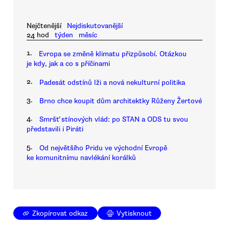
Nejčtenější
Nejdiskutovanější
24 hod
týden
měsíc
1.
Evropa se změně klimatu přizpůsobí. Otázkou
je kdy, jak a co s příčinami
2.
Padesát odstínů lži a nová nekulturní politika
3.
Brno chce koupit dům architektky Růženy Žertové
4.
Smršť stínových vlád: po STAN a ODS tu svou
představili i Piráti
5.
Od největšího Pridu ve východní Evropě
ke komunitnímu navlékání korálků
Zkopírovat odkaz
Vytisknout