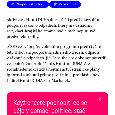
Zkopírovat odkaz
Vytisknout
Aktivisté z Hnutí DUHA dnes přišli před Lidový dům
podpořit zákon o odpadech, který má usnadnit
recyklaci. Krajští hejtmané podle nich neplní své
předvolební sliby.
„ČSSD ve svém předvolebním programu před čtyřmi
lety slibovala podporu snadnějšího třídění odpadu
v zákoně o odpadech. Jiří Paroubek to dokonce potvrdil
ve společném prohlášení s Hnutím DUHA. Ale
sociálnědemokratická hejtmanství stranické plány
ignorují a lobbují přímo proti nim," prohlásil dnes
ředitel Hnutí DUHA Petr Machálek.
×
Když chcete pochopit, co se
děje v domácí politice, stačí