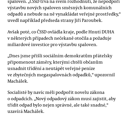
spaloven. „ČSSD trvá na svém rozhodnutí, že nepodpoří
výstavbu nových spaloven směsných komunálních
odpadů a nebude na ně vynakládat veřejné prostředky,“
uvedl například předseda strany Jiří Paroubek.
Avšak poté, co ČSSD ovládla kraje, podle Hnutí DUHA
v některých případech nečekaně otočila a požaduje
miliardové investice pro výstavbu spaloven.
„Dnes jsme přišli sociálním demokratům přátelsky
připomenout záměry, kterými chtěli občanům
usnadnit třídění a neutápět veřejné peníze
ve zbytečných megaspalovnách odpadků,“ upozornil
Machálek.
Socialisté by navíc měli podpořit novelu zákona
o odpadcích. „Nový odpadový zákon musí zajistit, aby
třídit odpad bylo nejen správné, ale také snadné,“
uzavírá Machálek.