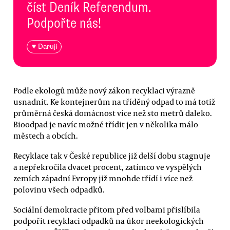
číst Deník Referendum.
Podpořte nás!
♥ Daruji
Podle ekologů může nový zákon recyklaci výrazně
usnadnit. Ke kontejnerům na tříděný odpad to má totiž
průměrná česká domácnost více než sto metrů daleko.
Bioodpad je navíc možné třídit jen v několika málo
městech a obcích.
Recyklace tak v České republice již delší dobu stagnuje
a nepřekročila dvacet procent, zatímco ve vyspělých
zemích západní Evropy již mnohde třídí i více než
polovinu všech odpadků.
Sociální demokracie přitom před volbami přislíbila
podpořit recyklaci odpadků na úkor neekologických