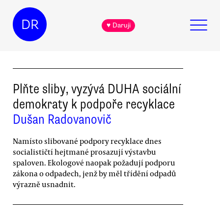
DR
♥ Daruji
Plňte sliby, vyzývá DUHA sociální
demokraty k podpoře recyklace
Dušan Radovanovič
Namísto slibované podpory recyklace dnes
socialističtí hejtmané prosazují výstavbu
spaloven. Ekologové naopak požadují podporu
zákona o odpadech, jenž by měl třídění odpadů
výrazně usnadnit.