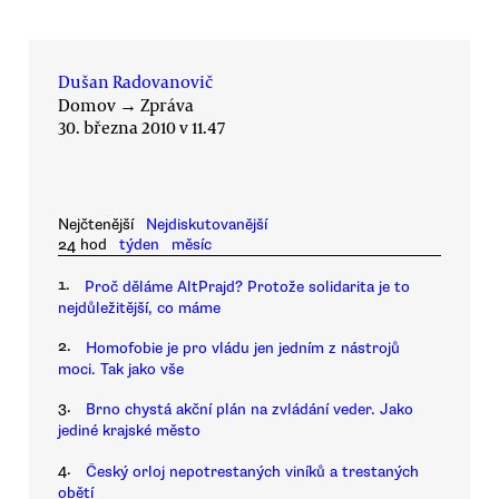
Dušan Radovanovič
Domov
→
Zpráva
30. března 2010 v 11.47
Nejčtenější
Nejdiskutovanější
24 hod
týden
měsíc
1.
Proč děláme AltPrajd? Protože solidarita je to
nejdůležitější, co máme
2.
Homofobie je pro vládu jen jedním z nástrojů
moci. Tak jako vše
3.
Brno chystá akční plán na zvládání veder. Jako
jediné krajské město
4.
Český orloj nepotrestaných viníků a trestaných
obětí