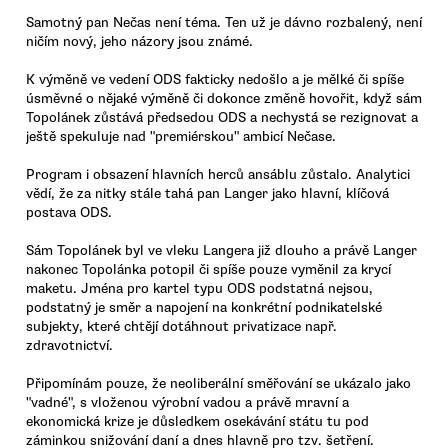
Samotný pan Nečas není téma. Ten už je dávno rozbalený, není
ničím nový, jeho názory jsou známé.
K výměně ve vedení ODS fakticky nedošlo a je mělké či spíše
úsměvné o nějaké výměně či dokonce změně hovořit, když sám
Topolánek zůstává předsedou ODS a nechystá se rezignovat a
ještě spekuluje nad "premiérskou" ambicí Nečase.
Program i obsazení hlavních herců ansáblu zůstalo. Analytici
vědí, že za nitky stále tahá pan Langer jako hlavní, klíčová
postava ODS.
Sám Topolánek byl ve vleku Langera již dlouho a právě Langer
nakonec Topolánka potopil či spíše pouze vyměnil za krycí
maketu. Jména pro kartel typu ODS podstatná nejsou,
podstatný je směr a napojení na konkrétní podnikatelské
subjekty, které chtějí dotáhnout privatizace např.
zdravotnictví.
Připomínám pouze, že neoliberální směřování se ukázalo jako
"vadné", s vloženou výrobní vadou a právě mravní a
ekonomická krize je důsledkem osekávání státu tu pod
záminkou snižování daní a dnes hlavně pro tzv. šetření.