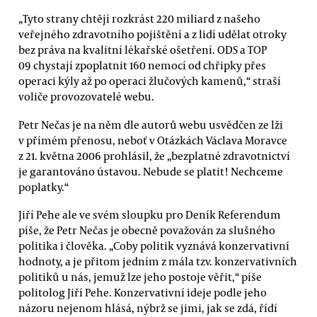
„Tyto strany chtějí rozkrást 220 miliard z našeho
veřejného zdravotního pojištění a z lidí udělat otroky
bez práva na kvalitní lékařské ošetření. ODS a TOP
09 chystají zpoplatnit 160 nemocí od chřipky přes
operaci kýly až po operaci žlučových kamenů,“ straší
voliče provozovatelé webu.
Petr Nečas je na něm dle autorů webu usvědčen ze lži
v přímém přenosu, neboť v Otázkách Václava Moravce
z 21. května 2006 prohlásil, že „bezplatné zdravotnictví
je garantováno ústavou. Nebude se platit! Nechceme
poplatky.“
Jiří Pehe ale ve svém sloupku pro Deník Referendum
píše, že Petr Nečas je obecně považován za slušného
politika i člověka. „Coby politik vyznává konzervativní
hodnoty, a je přitom jedním z mála tzv. konzervativních
politiků u nás, jemuž lze jeho postoje věřit,“ píše
politolog Jiří Pehe. Konzervativní ideje podle jeho
názoru nejenom hlásá, nýbrž se jimi, jak se zdá, řídí