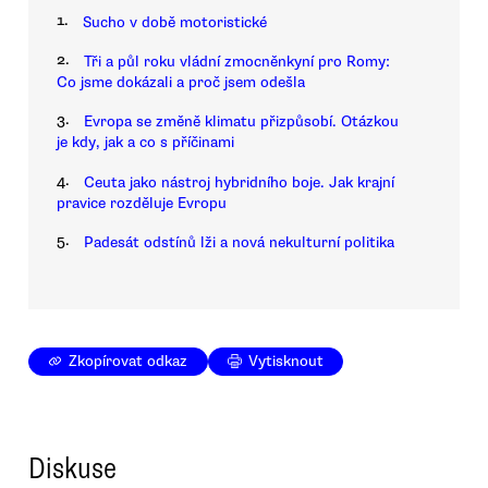
1.
Sucho v době motoristické
2.
Tři a půl roku vládní zmocněnkyní pro Romy:
Co jsme dokázali a proč jsem odešla
3.
Evropa se změně klimatu přizpůsobí. Otázkou
je kdy, jak a co s příčinami
4.
Ceuta jako nástroj hybridního boje. Jak krajní
pravice rozděluje Evropu
5.
Padesát odstínů lži a nová nekulturní politika
Zkopírovat odkaz
Vytisknout
Diskuse