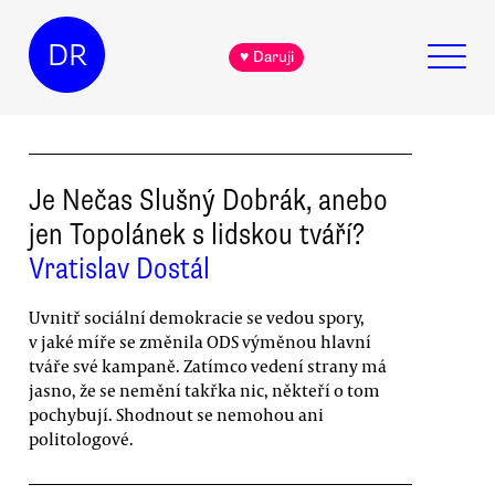
DR
♥ Daruji
Je Nečas Slušný Dobrák, anebo
jen Topolánek s lidskou tváří?
Vratislav Dostál
Uvnitř sociální demokracie se vedou spory,
v jaké míře se změnila ODS výměnou hlavní
tváře své kampaně. Zatímco vedení strany má
jasno, že se nemění takřka nic, někteří o tom
pochybují. Shodnout se nemohou ani
politologové.