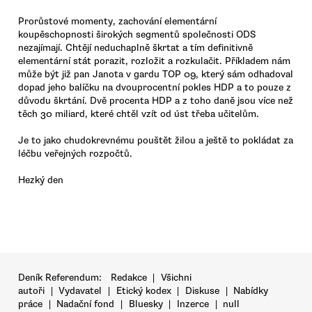
Prorůstové momenty, zachování elementární
koupěschopnosti širokých segmentů společnosti ODS
nezajímají. Chtějí neduchaplně škrtat a tím definitivně
elementární stát porazit, rozložit a rozkulačit. Příkladem nám
může být již pan Janota v gardu TOP 09, který sám odhadoval
dopad jeho balíčku na dvouprocentní pokles HDP a to pouze z
důvodu škrtání. Dvě procenta HDP a z toho daně jsou více než
těch 30 miliard, které chtěl vzít od úst třeba učitelům.
Je to jako chudokrevnému pouštět žilou a ještě to pokládat za
léčbu veřejných rozpočtů.
Hezký den
Deník Referendum:
Redakce
|
Všichni
autoři
|
Vydavatel
|
Etický kodex
|
Diskuse
|
Nabídky
práce
|
Nadační fond
|
Bluesky
|
Inzerce
|
null