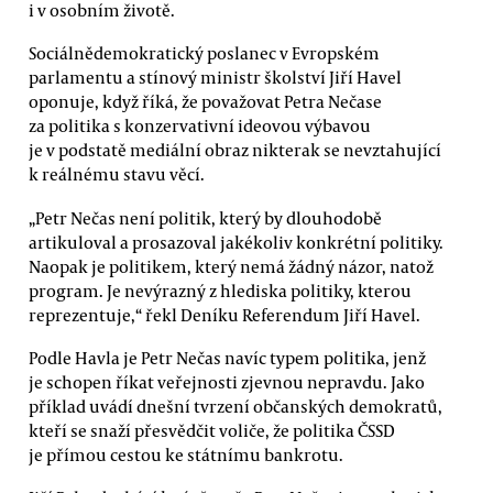
i v osobním životě.
Sociálnědemokratický poslanec v Evropském
parlamentu a stínový ministr školství Jiří Havel
oponuje, když říká, že považovat Petra Nečase
za politika s konzervativní ideovou výbavou
je v podstatě mediální obraz nikterak se nevztahující
k reálnému stavu věcí.
„Petr Nečas není politik, který by dlouhodobě
artikuloval a prosazoval jakékoliv konkrétní politiky.
Naopak je politikem, který nemá žádný názor, natož
program. Je nevýrazný z hlediska politiky, kterou
reprezentuje,“ řekl Deníku Referendum Jiří Havel.
Podle Havla je Petr Nečas navíc typem politika, jenž
je schopen říkat veřejnosti zjevnou nepravdu. Jako
příklad uvádí dnešní tvrzení občanských demokratů,
kteří se snaží přesvědčit voliče, že politika ČSSD
je přímou cestou ke státnímu bankrotu.