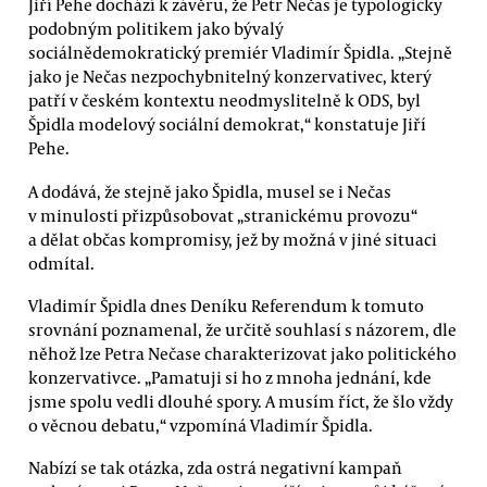
Jiří Pehe dochází k závěru, že Petr Nečas je typologicky
podobným politikem jako bývalý
sociálnědemokratický premiér Vladimír Špidla. „Stejně
jako je Nečas nezpochybnitelný konzervativec, který
patří v českém kontextu neodmyslitelně k ODS, byl
Špidla modelový sociální demokrat,“ konstatuje Jiří
Pehe.
A dodává, že stejně jako Špidla, musel se i Nečas
v minulosti přizpůsobovat „stranickému provozu“
a dělat občas kompromisy, jež by možná v jiné situaci
odmítal.
Vladimír Špidla dnes Deníku Referendum k tomuto
srovnání poznamenal, že určitě souhlasí s názorem, dle
něhož lze Petra Nečase charakterizovat jako politického
konzervativce. „Pamatuji si ho z mnoha jednání, kde
jsme spolu vedli dlouhé spory. A musím říct, že šlo vždy
o věcnou debatu,“ vzpomíná Vladimír Špidla.
Nabízí se tak otázka, zda ostrá negativní kampaň