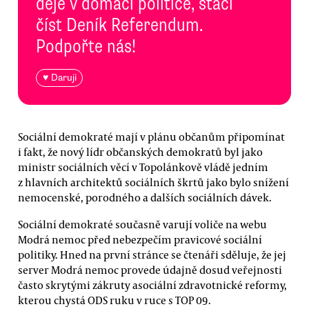
děje v domácí politice, stačí
číst Deník Referendum.
Podpořte nás!
♥ Daruji
Sociální demokraté mají v plánu občanům připomínat
i fakt, že nový lídr občanských demokratů byl jako
ministr sociálních věcí v Topolánkově vládě jedním
z hlavních architektů sociálních škrtů jako bylo snížení
nemocenské, porodného a dalších sociálních dávek.
Sociální demokraté současně varují voliče na webu
Modrá nemoc před nebezpečím pravicové sociální
politiky. Hned na první stránce se čtenáři sděluje, že jej
server Modrá nemoc provede údajně dosud veřejnosti
často skrytými zákruty asociální zdravotnické reformy,
kterou chystá ODS ruku v ruce s TOP 09.