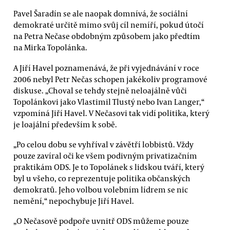
Pavel Šaradín se ale naopak domnívá, že sociální
demokraté určitě mimo svůj cíl nemíří, pokud útočí
na Petra Nečase obdobným způsobem jako předtím
na Mirka Topolánka.
A Jiří Havel poznamenává, že při vyjednávání v roce
2006 nebyl Petr Nečas schopen jakékoliv programové
diskuse. „Choval se tehdy stejně neloajálně vůči
Topolánkovi jako Vlastimil Tlustý nebo Ivan Langer,“
vzpomíná Jiří Havel. V Nečasovi tak vidí politika, který
je loajální především k sobě.
„Po celou dobu se vyhříval v závětří lobbistů. Vždy
pouze zavíral oči ke všem podivným privatizačním
praktikám ODS. Je to Topolánek s lidskou tváří, který
byl u všeho, co reprezentuje politika občanských
demokratů. Jeho volbou volebním lídrem se nic
nemění,“ nepochybuje Jiří Havel.
„O Nečasově podpoře uvnitř ODS můžeme pouze