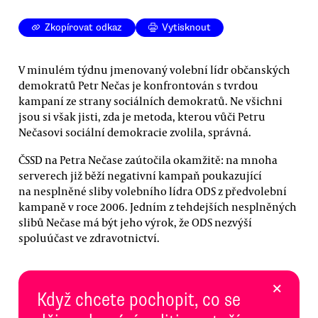
Zkopírovat odkaz
Vytisknout
V minulém týdnu jmenovaný volební lídr občanských
demokratů Petr Nečas je konfrontován s tvrdou
kampaní ze strany sociálních demokratů. Ne všichni
jsou si však jisti, zda je metoda, kterou vůči Petru
Nečasovi sociální demokracie zvolila, správná.
ČSSD na Petra Nečase zaútočila okamžitě: na mnoha
serverech již běží negativní kampaň poukazující
na nesplněné sliby volebního lídra ODS z předvolební
kampaně v roce 2006. Jedním z tehdejších nesplněných
slibů Nečase má být jeho výrok, že ODS nezvýší
spoluúčast ve zdravotnictví.
×
Když chcete pochopit, co se