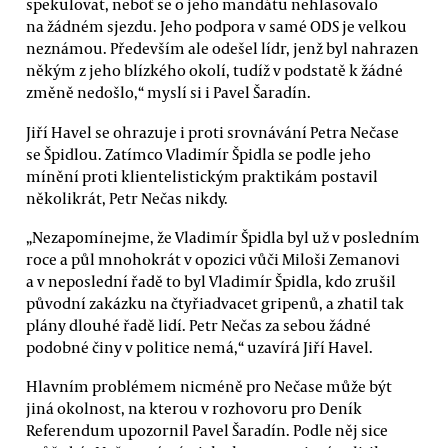
spekulovat, neboť se o jeho mandátu nehlasovalo
na žádném sjezdu. Jeho podpora v samé ODS je velkou
neznámou. Především ale odešel lídr, jenž byl nahrazen
někým z jeho blízkého okolí, tudíž v podstatě k žádné
změně nedošlo,“ myslí si i Pavel Šaradín.
Jiří Havel se ohrazuje i proti srovnávání Petra Nečase
se Špidlou. Zatímco Vladimír Špidla se podle jeho
mínění proti klientelistickým praktikám postavil
několikrát, Petr Nečas nikdy.
„Nezapomínejme, že Vladimír Špidla byl už v posledním
roce a půl mnohokrát v opozici vůči Miloši Zemanovi
a v neposlední řadě to byl Vladimír Špidla, kdo zrušil
původní zakázku na čtyřiadvacet gripenů, a zhatil tak
plány dlouhé řadě lidí. Petr Nečas za sebou žádné
podobné činy v politice nemá,“ uzavírá Jiří Havel.
Hlavním problémem nicméně pro Nečase může být
jiná okolnost, na kterou v rozhovoru pro Deník
Referendum upozornil Pavel Šaradín. Podle něj sice