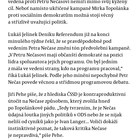
vedená proti Petru Nečasovi nemíří mimo svůj kýžený
cíl. Neboť namísto ukřičené kampaně Mirka Topolánka
proti sociálním demokratům možná stojí věcný
a střízlivě uvažující politik.
Lukáš Jelínek Deníku Referendum již na konci
minulého týdne řekl, že se pravděpodobně pod
vedením Petra Nečase změní tón předvolební kampaně.
„V Petru Nečasovi mají občanští demokraté na pozici
lídra spoluautora jejich programu. On byl jedním
z mála ve vedení strany, kdo na programu pracoval,“
říká Lukáš Jelínek. Podle jeho mínění nepochybně Petr
Nečas povede věcnou a střídmou programovou debatu.
Jiří Pehe píše, že z hlediska ČSSD je kontraproduktivní
útočit na Nečase způsobem, který zvolila hned
po Topolánkově pádu. „Tedy tvrzením, že je Nečas
údajná loutka jiných politiků v ODS nebo že se nijak
neliší od cyniků jako je Ivan Langer... Voliči dokáží
instinktivně poznat, že taková kritika Nečase
je nepravdivá,“ píše Pehe.