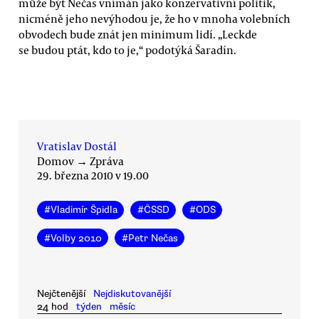
může být Nečas vnímán jako konzervativní politik,
nicméně jeho nevýhodou je, že ho v mnoha volebních
obvodech bude znát jen minimum lidí. „Leckde
se budou ptát, kdo to je,“ podotýká Šaradín.
Vratislav Dostál
Domov
→
Zpráva
29. března 2010 v 19.00
#
Vladimír Špidla
#
ČSSD
#
ODS
#
Volby 2010
#
Petr Nečas
Nejčtenější
Nejdiskutovanější
24 hod
týden
měsíc