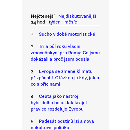
Nejčtenější
Nejdiskutovanější
24 hod
týden
měsíc
1.
Sucho v době motoristické
2.
Tři a půl roku vládní
zmocněnkyní pro Romy: Co jsme
dokázali a proč jsem odešla
3.
Evropa se změně klimatu
přizpůsobí. Otázkou je kdy, jak a
co s příčinami
4.
Ceuta jako nástroj
hybridního boje. Jak krajní
pravice rozděluje Evropu
5.
Padesát odstínů lži a nová
nekulturní politika