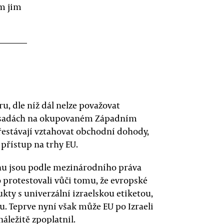
m jim
u, dle níž dál nelze považovat
h osadách na okupovaném Západním
řestávají vztahovat obchodní dohody,
 přístup na trhy EU.
u jsou podle mezinárodního práva
 protestovali vůči tomu, že evropské
ty s univerzální izraelskou etiketou,
u. Teprve nyní však může EU po Izraeli
áležitě zpoplatnil.