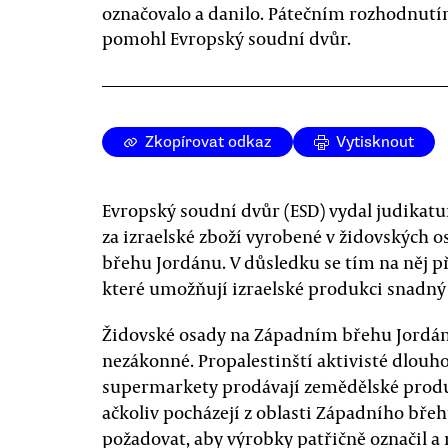
označovalo a danilo. Pátečním rozhodnutí
pomohl Evropský soudní dvůr.
Zkopírovat odkaz
Vytisknout
Evropský soudní dvůr (ESD) vydal judikatur
za izraelské zboží vyrobené v židovskýc
břehu Jordánu. V důsledku se tím na něj p
které umožňují izraelské produkci snadný
Židovské osady na Západním břehu Jordán
nezákonné. Propalestinští aktivisté dlouho
supermarkety prodávají zemědělské produk
ačkoliv pocházejí z oblasti Západního břeh
požadovat, aby výrobky patřičně označil a n