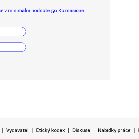
ar v minimální hodnotě 50 Kč měsíčně
|
Vydavatel
|
Etický kodex
|
Diskuse
|
Nabídky práce
|