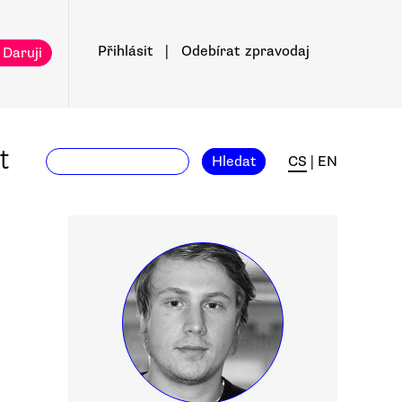
Přihlásit
|
Odebírat
zpravodaj
 Daruji
t
Hledat
CS
|
EN