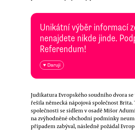
Unikátní výběr informací z
nenajdete nikde jinde. Pod
Referendum!
♥ Daruji
Judikatura Evropského soudního dvora se 
řešila německá nápojová společnost Brita. 
společnosti se sídlem v osadě Mišor Adum
na zvýhodněné obchodní podmínky neumož
případem zabýval, následně požádal Evrop