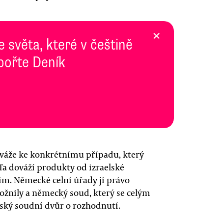
×
e světa, které v češtině
pořte Deník
váže ke konkrétnímu případu, který
Ta dováží produkty od izraelské
im. Německé celní úřady jí právo
nily a německý soud, který se celým
ský soudní dvůr o rozhodnutí.