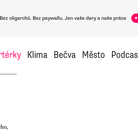
Bez oligarchů. Bez paywallu.
Jen vaše dary a naše práce
♥
rtérky
Klima
Bečva
Město
Podcas
oho,