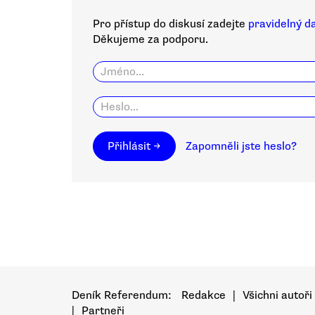
Pro přístup do diskusí zadejte
pravidelný d
Děkujeme za podporu.
Přihlásit →
Zapomněli jste heslo?
Deník Referendum:
Redakce
|
Všichni autoři
|
Partneři