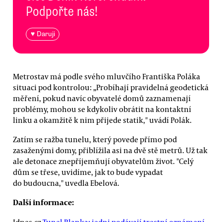
Podpořte nás!
♥ Daruji
Metrostav má podle svého mluvčího Františka Poláka
situaci pod kontrolou: „Probíhají pravidelná geodetická
měření, pokud navíc obyvatelé domů zaznamenají
problémy, mohou se kdykoliv obrátit na kontaktní
linku a okamžitě k nim přijede statik," uvádí Polák.
Zatím se ražba tunelu, který povede přímo pod
zasaženými domy, přiblížila asi na dvě stě metrů. Už tak
ale detonace znepříjemňují obyvatelům život. "Celý
dům se třese, uvidíme, jak to bude vypadat
do budoucna," uvedla Ebelová.
Další informace:
Idnes.cz
Tunel Blanka: jedni podávají trestní oznámení,