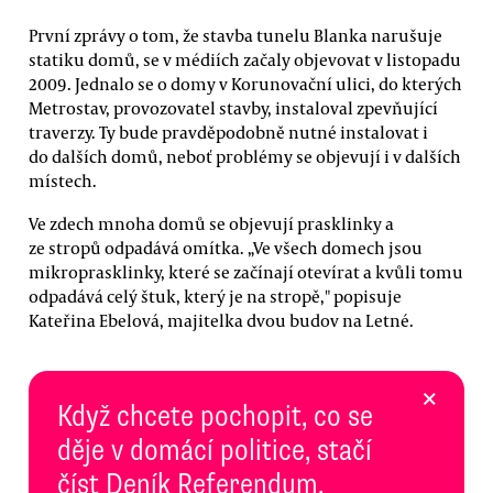
První zprávy o tom, že stavba tunelu Blanka narušuje
statiku domů, se v médiích začaly objevovat v listopadu
2009. Jednalo se o domy v Korunovační ulici, do kterých
Metrostav, provozovatel stavby, instaloval zpevňující
traverzy. Ty bude pravděpodobně nutné instalovat i
do dalších domů, neboť problémy se objevují i v dalších
místech.
Ve zdech mnoha domů se objevují prasklinky a
ze stropů odpadává omítka. „Ve všech domech jsou
mikroprasklinky, které se začínají otevírat a kvůli tomu
odpadává celý štuk, který je na stropě," popisuje
Kateřina Ebelová, majitelka dvou budov na Letné.
×
Když chcete pochopit, co se
děje v domácí politice, stačí
číst Deník Referendum.