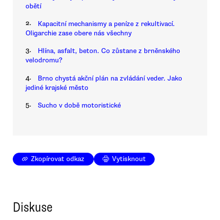
obětí
2.
Kapacitní mechanismy a peníze z rekultivací.
Oligarchie zase obere nás všechny
3.
Hlína, asfalt, beton. Co zůstane z brněnského
velodromu?
4.
Brno chystá akční plán na zvládání veder. Jako
jediné krajské město
5.
Sucho v době motoristické
Zkopírovat odkaz
Vytisknout
Diskuse