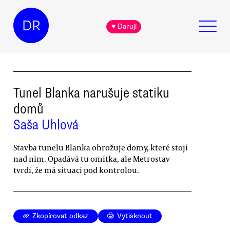
DR
♥ Daruji
Tunel Blanka narušuje statiku
domů
Saša Uhlová
Stavba tunelu Blanka ohrožuje domy, které stojí
nad ním. Opadává tu omítka, ale Metrostav
tvrdí, že má situaci pod kontrolou.
Zkopírovat odkaz
Vytisknout