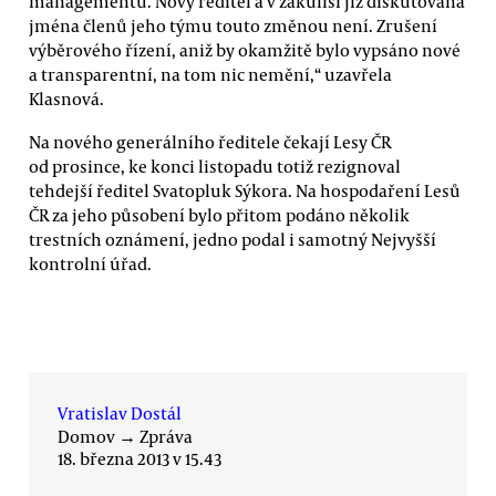
managementu. Nový ředitel a v zákulisí již diskutovaná
jména členů jeho týmu touto změnou není. Zrušení
výběrového řízení, aniž by okamžitě bylo vypsáno nové
a transparentní, na tom nic nemění,“ uzavřela
Klasnová.
Na nového generálního ředitele čekají Lesy ČR
od prosince, ke konci listopadu totiž rezignoval
tehdejší ředitel Svatopluk Sýkora. Na hospodaření Lesů
ČR za jeho působení bylo přitom podáno několik
trestních oznámení, jedno podal i samotný Nejvyšší
kontrolní úřad.
Vratislav Dostál
Domov
→
Zpráva
18. března 2013 v 15.43