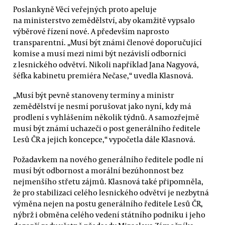
Poslankyně Věcí veřejných proto apeluje
na ministerstvo zemědělství, aby okamžitě vypsalo
výběrové řízení nové. A především naprosto
transparentní. „Musí být známi členové doporučující
komise a musí mezi nimi být nezávislí odborníci
z lesnického odvětví. Nikoli například Jana Nagyová,
šéfka kabinetu premiéra Nečase,“ uvedla Klasnová.
„Musí být pevně stanoveny termíny a ministr
zemědělství je nesmí porušovat jako nyní, kdy má
prodlení s vyhlášením několik týdnů. A samozřejmě
musí být známí uchazeči o post generálního ředitele
Lesů ČR a jejich koncepce,“ vypočetla dále Klasnová.
Požadavkem na nového generálního ředitele podle ní
musí být odbornost a morální bezúhonnost bez
nejmenšího střetu zájmů. Klasnová také připomněla,
že pro stabilizaci celého lesnického odvětví je nezbytná
výměna nejen na postu generálního ředitele Lesů ČR,
nýbrž i obměna celého vedení státního podniku i jeho