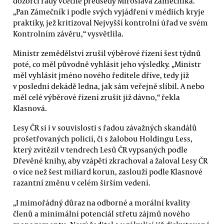
dozorčí rady včetně předsedy Miroslava Zámečníka.
„Pan Zámečník i podle svých vyjádření v médiích kryje
praktiky, jež kritizoval Nejvyšší kontrolní úřad ve svém
Kontrolním závěru,“ vysvětlila.
Ministr zemědělství zrušil výběrové řízení šest týdnů
poté, co měl původně vyhlásit jeho výsledky. „Ministr
měl vyhlásit jméno nového ředitele dříve, tedy již
v poslední dekádě ledna, jak sám veřejně slíbil. A nebo
měl celé výběrové řízení zrušit již dávno,“ řekla
Klasnová.
Lesy ČR si i v souvislosti s řadou závažných skandálů
prošetřovaných policií, či s žalobou Holdingu Less,
který zvítězil v tendrech Lesů ČR vypsaných podle
Dřevěné knihy, aby vzápětí zkrachoval a žaloval Lesy ČR
o více než šest miliard korun, zaslouží podle Klasnové
razantní změnu v celém širším vedení.
„I mimořádný důraz na odborné a morální kvality
členů a minimální potenciál střetu zájmů nového