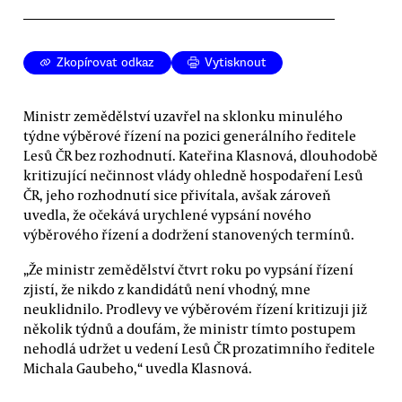
Zkopírovat odkaz
Vytisknout
Ministr zemědělství uzavřel na sklonku minulého
týdne výběrové řízení na pozici generálního ředitele
Lesů ČR bez rozhodnutí. Kateřina Klasnová, dlouhodobě
kritizující nečinnost vlády ohledně hospodaření Lesů
ČR, jeho rozhodnutí sice přivítala, avšak zároveň
uvedla, že očekává urychlené vypsání nového
výběrového řízení a dodržení stanovených termínů.
„Že ministr zemědělství čtvrt roku po vypsání řízení
zjistí, že nikdo z kandidátů není vhodný, mne
neuklidnilo. Prodlevy ve výběrovém řízení kritizuji již
několik týdnů a doufám, že ministr tímto postupem
nehodlá udržet u vedení Lesů ČR prozatimního ředitele
Michala Gaubeho,“ uvedla Klasnová.