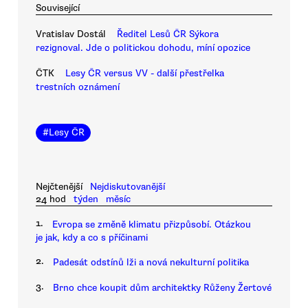
Související
Vratislav Dostál
Ředitel Lesů ČR Sýkora
rezignoval. Jde o politickou dohodu, míní opozice
ČTK
Lesy ČR versus VV - další přestřelka
trestních oznámení
#
Lesy ČR
Nejčtenější
Nejdiskutovanější
24 hod
týden
měsíc
1.
Evropa se změně klimatu přizpůsobí. Otázkou
je jak, kdy a co s příčinami
2.
Padesát odstínů lži a nová nekulturní politika
3.
Brno chce koupit dům architektky Růženy Žertové