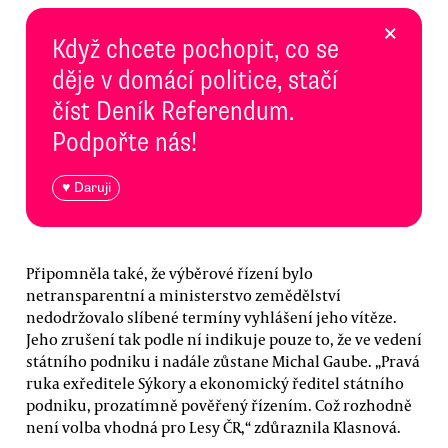
×
Když chcete pochopit, co se
děje v domácí politice, stačí
číst Deník Referendum.
Podpořte nás!
♥ Daruji
Připomněla také, že výběrové řízení bylo
netransparentní a ministerstvo zemědělství
nedodržovalo slíbené termíny vyhlášení jeho vítěze.
Jeho zrušení tak podle ní indikuje pouze to, že ve vedení
státního podniku i nadále zůstane Michal Gaube. „Pravá
ruka exředitele Sýkory a ekonomický ředitel státního
podniku, prozatímně pověřený řízením. Což rozhodně
není volba vhodná pro Lesy ČR,“ zdůraznila Klasnová.