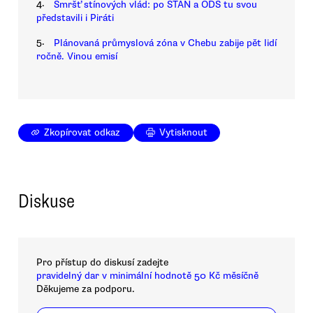
4.
Smršť stínových vlád: po STAN a ODS tu svou
představili i Piráti
5.
Plánovaná průmyslová zóna v Chebu zabije pět lidí
ročně. Vinou emisí
Zkopírovat odkaz
Vytisknout
Diskuse
Pro přístup do diskusí zadejte
pravidelný dar v minimální hodnotě 50 Kč měsíčně
Děkujeme za podporu.