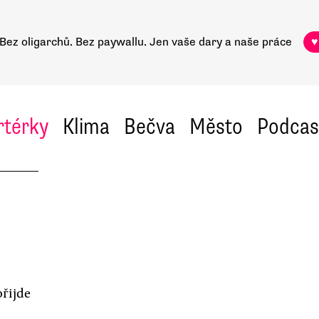
Bez oligarchů. Bez paywallu.
Jen vaše dary a naše práce
♥
rtérky
Klima
Bečva
Město
Podcas
přijde