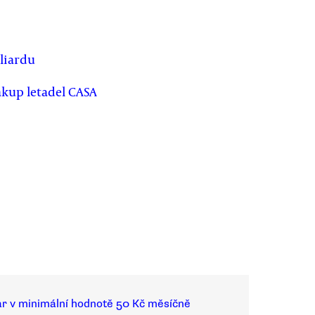
liardu
ákup letadel CASA
ar v minimální hodnotě 50 Kč měsíčně