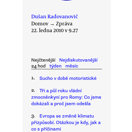
Dušan Radovanovič
Domov
→
Zpráva
22. ledna 2010 v 9.27
Nejčtenější
Nejdiskutovanější
24 hod
týden
měsíc
1.
Sucho v době motoristické
2.
Tři a půl roku vládní
zmocněnkyní pro Romy: Co jsme
dokázali a proč jsem odešla
3.
Evropa se změně klimatu
přizpůsobí. Otázkou je kdy, jak a
co s příčinami