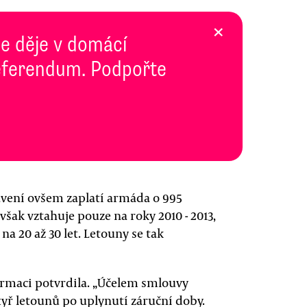
×
se děje v domácí
 Referendum. Podpořte
avení ovšem zaplatí armáda o 995
však vztahuje pouze na roky 2010 - 2013,
a 20 až 30 let. Letouny se tak
ormaci potvrdila. „Účelem smlouvy
yř letounů po uplynutí záruční doby.