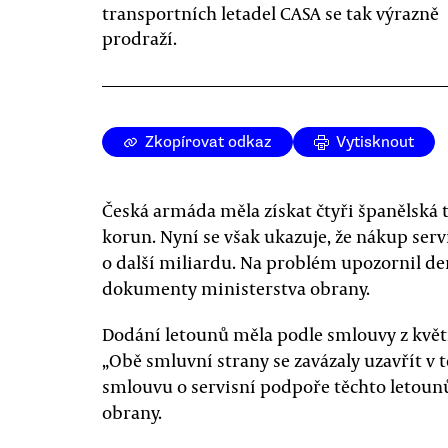
transportních letadel CASA se tak výrazně
prodraží.
Zkopírovat odkaz
Vytisknout
Česká armáda měla získat čtyři španělská t
korun. Nyní se však ukazuje, že nákup ser
o další miliardu. Na problém upozornil den
dokumenty ministerstva obrany.
Dodání letounů měla podle smlouvy z květn
„Obě smluvní strany se zavázaly uzavřít v
smlouvu o servisní podpoře těchto letoun
obrany.