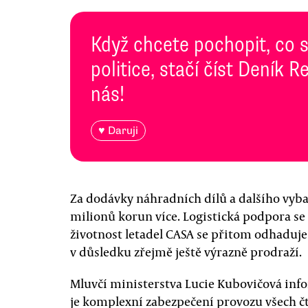
Když chcete pochopit, co 
politice, stačí číst Deník
nás!
♥ Daruji
Za dodávky náhradních dílů a dalšího vyb
milionů korun více. Logistická podpora se 
životnost letadel CASA se přitom odhaduje n
v důsledku zřejmě ještě výrazně prodraží.
Mluvčí ministerstva Lucie Kubovičová inf
je komplexní zabezpečení provozu všech čt