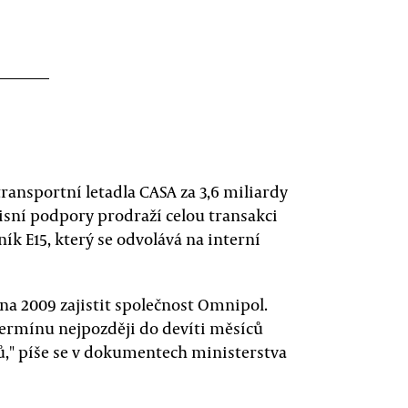
ransportní letadla CASA za 3,6 miliardy
visní podpory prodraží celou transakci
ík E15, který se odvolává na interní
a 2009 zajistit společnost Omnipol.
 termínu nejpozději do devíti měsíců
ů," píše se v dokumentech ministerstva