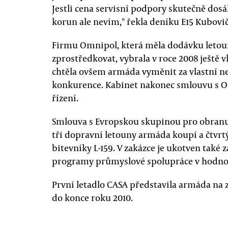
Jestli cena servisní podpory skutečně do
korun ale nevím," řekla deníku E15 Kubovi
Firmu Omnipol, která měla dodávku letou
zprostředkovat, vybrala v roce 2008 ještě 
chtěla ovšem armáda vyměnit za vlastní ne
konkurence. Kabinet nakonec smlouvu s 
řízení.
Smlouva s Evropskou skupinou pro obranu a
tři dopravní letouny armáda koupí a čtvrt
bitevníky L-159. V zakázce je ukotven také 
programy průmyslové spolupráce v hodnot
První letadlo CASA představila armáda na z
do konce roku 2010.