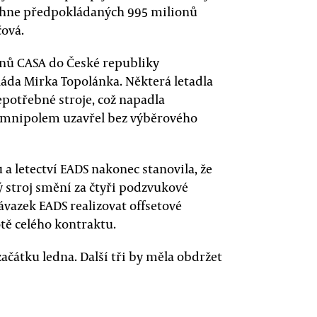
sáhne předpokládaných 995 milionů
čová.
nů CASA do České republiky
vláda Mirka Topolánka. Některá letadla
potřebné stroje, což napadla
Omnipolem uzavřel bez výběrového
 letectví EADS nakonec stanovila, že
ý stroj smění za čtyři podzvukové
závazek EADS realizovat offsetové
ě celého kontraktu.
ačátku ledna. Další tři by měla obdržet