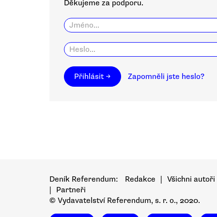
Děkujeme za podporu.
Přihlásit →
Zapomněli jste heslo?
Deník Referendum:
Redakce
|
Všichni autoři
|
Partneři
© Vydavatelství Referendum, s. r. o., 2020.