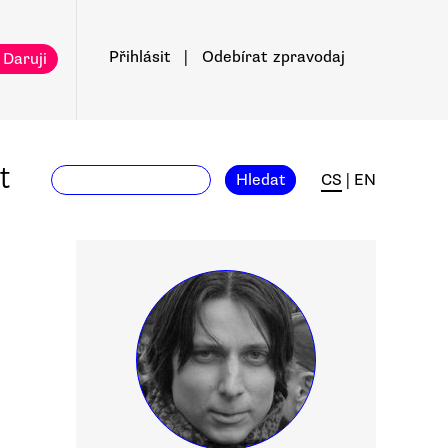
Přihlásit
|
Odebírat
zpravodaj
 Daruji
t
Hledat
CS
|
EN