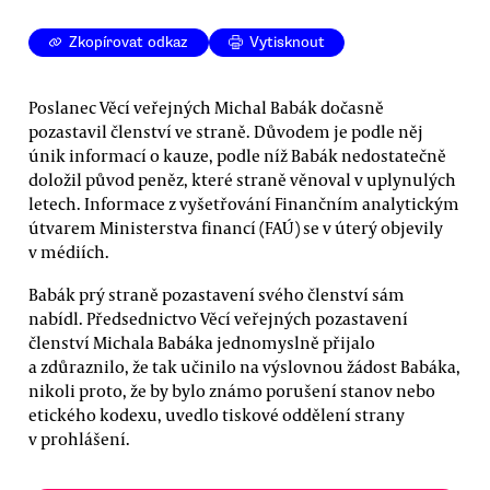
Zkopírovat odkaz
Vytisknout
Poslanec Věcí veřejných Michal Babák dočasně
pozastavil členství ve straně. Důvodem je podle něj
únik informací o kauze, podle níž Babák nedostatečně
doložil původ peněz, které straně věnoval v uplynulých
letech. Informace z vyšetřování Finančním analytickým
útvarem Ministerstva financí (FAÚ) se v úterý objevily
v médiích.
Babák prý straně pozastavení svého členství sám
nabídl. Předsednictvo Věcí veřejných pozastavení
členství Michala Babáka jednomyslně přijalo
a zdůraznilo, že tak učinilo na výslovnou žádost Babáka,
nikoli proto, že by bylo známo porušení stanov nebo
etického kodexu, uvedlo tiskové oddělení strany
v prohlášení.