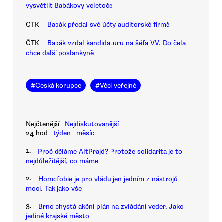
vysvětlit Babákovy veletoče
ČTK
Babák předal své účty auditorské firmě
ČTK
Babák vzdal kandidaturu na šéfa VV. Do čela
chce další poslankyně
#
Česká korupce
#
Věci veřejné
Nejčtenější
Nejdiskutovanější
24 hod
týden
měsíc
1.
Proč děláme AltPrajd? Protože solidarita je to
nejdůležitější, co máme
2.
Homofobie je pro vládu jen jedním z nástrojů
moci. Tak jako vše
3.
Brno chystá akční plán na zvládání veder. Jako
jediné krajské město