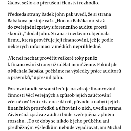
žádost sešlo a o přerušení členství rozhodlo.
Předseda strany Radek John pak uvedl, že si strana
Babákova postoje váží. „Hon na Babáka musí až
do zveřejnění zprávy z forenzního auditu prostě
skončit," dodal John. Strana si nedávno objednala
firmu, která prověřuje její financování, jež je podle
některých informací v médiích neprůhledné.
„Víc než nechat prověřit veškeré toky peněz
k financování strany už udělat nemůžeme. Pokud jde
o Michala Babáka, počkáme na výsledky práce auditorů
a právníků," upřesnil John.
Forenzní audit se soustřeďuje na zdroje financování
činnosti Věcí veřejných a způsob jejich zaúčtování
včetně ověření existence dárců, původu a nabytí jejich
finančních prostředků a účtování o nich, uvedla strana.
Závěrečná zpráva z auditu bude zveřejněna v plném
rozsahu. „Do té doby se nikdo k jeho průběhu ani
předběžným výsledkům nebude vyjadřovat, ani Michal