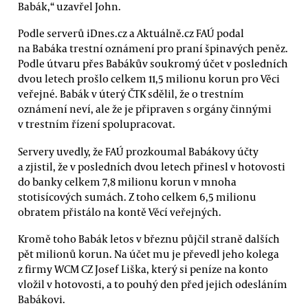
Babák,“ uzavřel John.
Podle serverů iDnes.cz a Aktuálně.cz FAÚ podal
na Babáka trestní oznámení pro praní špinavých peněz.
Podle útvaru přes Babákův soukromý účet v posledních
dvou letech prošlo celkem 11,5 milionu korun pro Věci
veřejné. Babák v úterý ČTK sdělil, že o trestním
oznámení neví, ale že je připraven s orgány činnými
v trestním řízení spolupracovat.
Servery uvedly, že FAÚ prozkoumal Babákovy účty
a zjistil, že v posledních dvou letech přinesl v hotovosti
do banky celkem 7,8 milionu korun v mnoha
stotisícových sumách. Z toho celkem 6,5 milionu
obratem přistálo na kontě Věcí veřejných.
Kromě toho Babák letos v březnu půjčil straně dalších
pět milionů korun. Na účet mu je převedl jeho kolega
z firmy WCM CZ Josef Liška, který si peníze na konto
vložil v hotovosti, a to pouhý den před jejich odesláním
Babákovi.