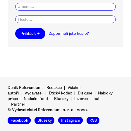
Přihlásit →
Zapomněli jste heslo?
Deník Referendum:
Redakce
|
Všichni
autoři
|
Vydavatel
|
Etický kodex
|
Diskuse
|
Nabídky
práce
|
Nadační fond
|
Bluesky
|
Inzerce
|
null
|
Partneři
© Vydavatelství Referendum, s. r. o., 2020.
Facebook
Bluesky
Instagram
RSS