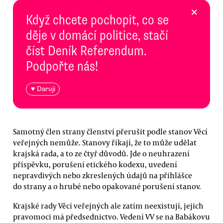
×
Když chcete pochopit, co se
děje v domácí politice, stačí
číst Deník Referendum.
Podpořte nás!
♥ Daruji
Samotný člen strany členství přerušit podle stanov Věcí
veřejných nemůže. Stanovy říkají, že to může udělat
krajská rada, a to ze čtyř důvodů. Jde o neuhrazení
příspěvku, porušení etického kodexu, uvedení
nepravdivých nebo zkreslených údajů na přihlášce
do strany a o hrubé nebo opakované porušení stanov.
Krajské rady Věcí veřejných ale zatím neexistují, jejich
pravomoci má předsednictvo. Vedení VV se na Babákovu