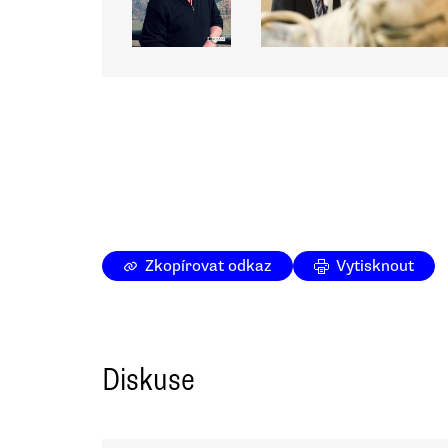
Zkopírovat odkaz
Vytisknout
Diskuse