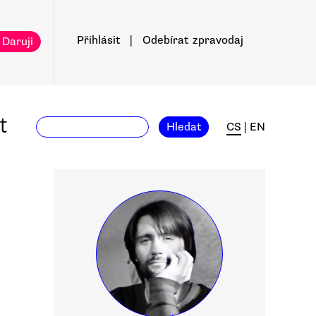
Přihlásit
|
Odebírat
zpravodaj
 Daruji
t
Hledat
CS
|
EN