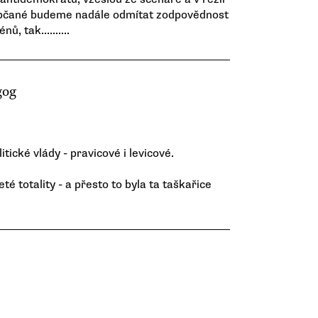
my občané budeme nadále odmítat zodpovědnost
 tak..........
gog
tické vlády - pravicové i levicové.
eté totality - a přesto to byla ta taškařice