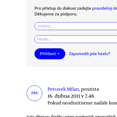
Pro přístup do diskusí zadejte
pravidelný d
Děkujeme za podporu.
Přihlásit →
Zapomněli jste heslo?
Petrasek Milan
, penzista
PM
16. dubna 2011 v 7.46
Pokud neodmítneme nadále ko
tuto děsivou frašku námi zvolených neurvalých 