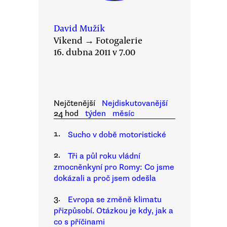
David Mužík
Víkend
→
Fotogalerie
16. dubna 2011 v 7.00
Nejčtenější
Nejdiskutovanější
24 hod
týden
měsíc
1.
Sucho v době motoristické
2.
Tři a půl roku vládní
zmocněnkyní pro Romy: Co jsme
dokázali a proč jsem odešla
3.
Evropa se změně klimatu
přizpůsobí. Otázkou je kdy, jak a
co s příčinami