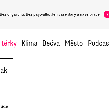
Bez oligarchů. Bez paywallu.
Jen vaše dary a naše práce
♥
rtérky
Klima
Bečva
Město
Podcas
jak
bude