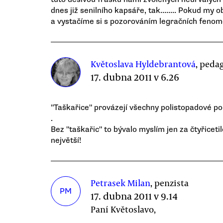
dnes již senilního kapsáře, tak........ Pokud 
a vystačíme si s pozorováním legračních fenoménů,
Květoslava Hyldebrantová
, peda
17. dubna 2011 v 6.26
"Taškařice" provázejí všechny polistopadové poli
.
Bez "taškařic" to bývalo myslím jen za čtyřicetil
největší!
Petrasek Milan
, penzista
PM
17. dubna 2011 v 9.14
Paní Květoslavo,