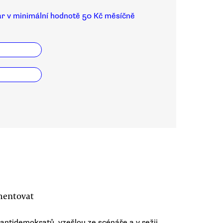
ar v minimální hodnotě 50 Kč měsíčně
mentovat
antidemokratů, vzešlou ze scénáře a v režii