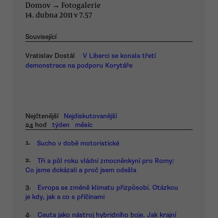
Domov
→
Fotogalerie
14. dubna 2011 v 7.57
Související
Vratislav Dostál
V Liberci se konala třetí
demonstrace na podporu Korytáře
Nejčtenější
Nejdiskutovanější
24 hod
týden
měsíc
1.
Sucho v době motoristické
2.
Tři a půl roku vládní zmocněnkyní pro Romy:
Co jsme dokázali a proč jsem odešla
3.
Evropa se změně klimatu přizpůsobí. Otázkou
je kdy, jak a co s příčinami
4.
Ceuta jako nástroj hybridního boje. Jak krajní