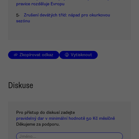
pravice rozděluje Evropu
5.
Zrušení devátých tříd: nápad pro okurkovou
sezónu
Zkopírovat odkaz
Vytisknout
Diskuse
Pro přístup do diskusí zadejte
pravidelný dar v minimální hodnotě 50 Kč měsíčně
Děkujeme za podporu.