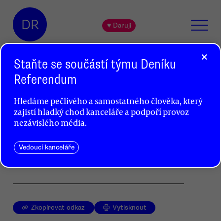
DR
♥ Daruji
×
Staňte se součástí týmu Deníku
Referendum
Demonstrace proti korupci
Hledáme pečlivého a samostatného člověka, který
na liberecké radnici
zajistí hladký chod kanceláře a podpoří provoz
David Mužík
nezávislého média.
Atmosféru středeční liberecké demonstrace
Vedoucí kanceláře
proti odvolání primátora Korytáře přibližujeme
galerií černobílých snímků.
Zkopírovat odkaz
Vytisknout