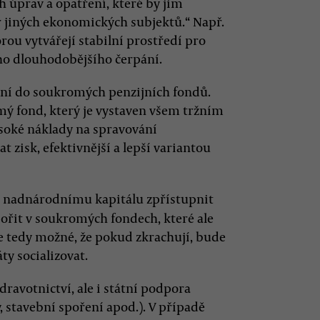
h úprav a opatření, které by jim
r jiných ekonomických subjektů.“ Např.
rou vytvářejí stabilní prostředí pro
ho dlouhodobějšího čerpání.
ní do soukromých penzijních fondů.
mý fond, který je vystaven všem tržním
ysoké náklady na spravování
zisk, efektivnější a lepší variantou
 nadnárodnímu kapitálu zpřístupnit
pořit v soukromých fondech, které ale
e tedy možné, že pokud zkrachují, bude
ty socializovat.
dravotnictví, ale i státní podpora
tavební spoření apod.). V případě