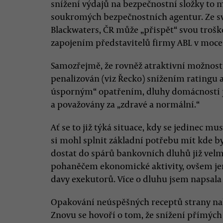
snížení výdajů na bezpečnostní složky to 
soukromých bezpečnostních agentur. Ze sv
Blackwaters, ČR může „přispět“ svou tro
zapojením představitelů firmy ABL v moce
Samozřejmě, že rovněž atraktivní možností 
penalizován (viz Řecko) snížením ratingu
úsporným“ opatřením, dluhy domácností 
a považovány za „zdravé a normální.“
Ať se to již týká situace, kdy se jedinec mus
si mohl splnit základní potřebu mít kde by
dostat do spárů bankovních dluhů již velm
pohaněčem ekonomické aktivity, ovšem jen 
davy exekutorů. Více o dluhu jsem napsa
Opakování neúspěšných receptů strany nab
Znovu se hovoří o tom, že snížení přímýc