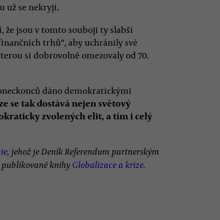
 už se nekryjí.
, že jsou v tomto souboji ty slabší
inančních trhů“, aby uchránily své
erou si dobrovolně omezovaly od 70.
 koneckonců dáno demokratickými
ze se tak dostává nejen světový
raticky zvolených elit, a tím i celý
ie
, jehož je Deník Referendum partnerským
ě publikované knihy
Globalizace a krize
.