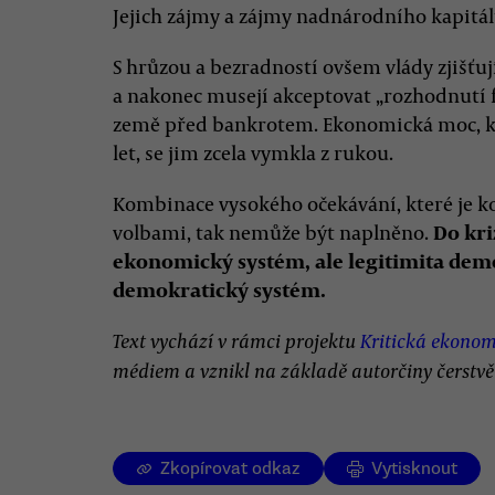
Jejich zájmy a zájmy nadnárodního kapitálu
S hrůzou a bezradností ovšem vlády zjišťují
a nakonec musejí akceptovat „rozhodnutí f
země před bankrotem. Ekonomická moc, kt
let, se jim zcela vymkla z rukou.
Kombinace vysokého očekávání, které je
volbami, tak nemůže být naplněno.
Do kri
ekonomický systém, ale legitimita demok
demokratický systém.
Text vychází v rámci projektu
Kritická ekonom
médiem a vznikl na základě autorčiny čerstv
Zkopírovat odkaz
Vytisknout