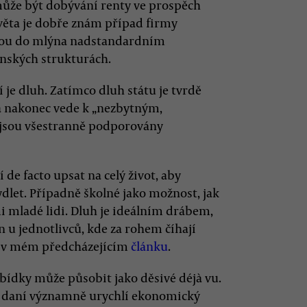
může být dobývání renty ve prospěch
ěta je dobře znám případ firmy
škou do mlýna nadstandardním
nských strukturách.
je dluh. Zatímco dluh státu je tvrdě
 a nakonec vede k „nezbytným,
jsou všestranně podporovány
í de facto upsat na celý život, aby
dlet. Případně školné jako možnost, jak
i mladé lidi. Dluh je ideálním drábem,
u jednotlivců, kde za rohem číhají
la v mém předcházejícím
článku
.
ídky může působit jako děsivé déjà vu.
h daní významně urychlí ekonomický