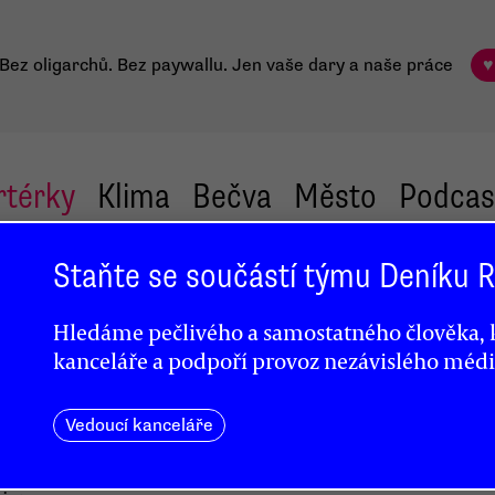
Bez oligarchů. Bez paywallu.
Jen vaše dary a naše práce
♥
rtérky
Klima
Bečva
Město
Podcas
Staňte se součástí týmu Deníku
ce II
Hledáme pečlivého a samostatného člověka, k
kanceláře a podpoří provoz nezávislého médi
Vedoucí kanceláře
 zemí