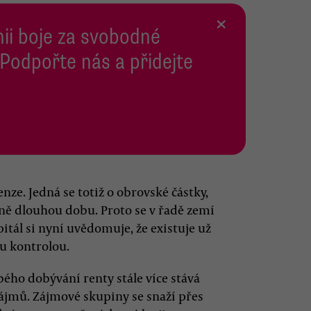
×
inii boje za svobodné
 Podpořte nás a přidejte
nze. Jedná se totiž o obrovské částky,
ně dlouhou dobu. Proto se v řadě zemí
pitál si nyní uvědomuje, že existuje už
u kontrolou.
ho dobývání renty stále více stává
ájmů. Zájmové skupiny se snaží přes