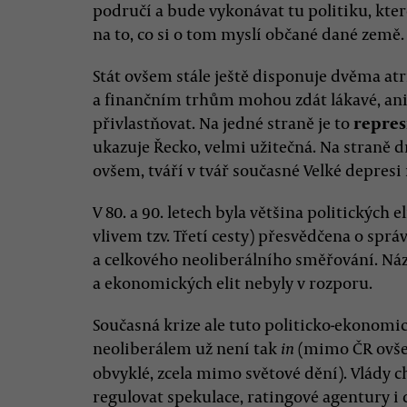
područí a bude vykonávat tu politiku, kte
na to, co si o tom myslí občané dané země.
Stát ovšem stále ještě disponuje dvěma a
a finančním trhům mohou zdát lákavé, aniž 
přivlastňovat. Na jedné straně je to
repres
ukazuje Řecko, velmi užitečná. Na straně 
ovšem, tváří v tvář současné Velké depresi r
V 80. a 90. letech byla většina politických 
vlivem tzv. Třetí cesty) přesvědčena o sp
a celkového neoliberálního směřování. Náz
a ekonomických elit nebyly v rozporu.
Současná krize ale tuto politicko-ekonom
neoliberálem už není tak
(mimo ČR ovšem,
in
obvyklé, zcela mimo světové dění). Vlády c
regulovat spekulace, ratingové agentury i 