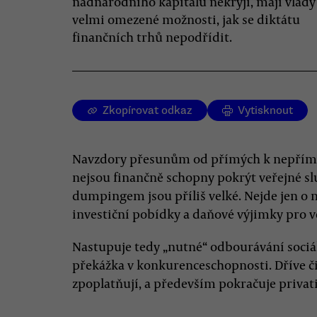
nadnárodního kapitálu nekryjí, mají vlády
velmi omezené možnosti, jak se diktátu
finančních trhů nepodřídit.
Zkopírovat odkaz
Vytisknout
Navzdory přesunům od přímých k nepřímý
nejsou finančně schopny pokrýt veřejné s
dumpingem jsou příliš velké. Nejde jen o 
investiční pobídky a daňové výjimky pro ve
Nastupuje tedy „nutné“ odbourávání sociál
překážka v konkurenceschopnosti. Dříve či
zpoplatňují, a především pokračuje privati