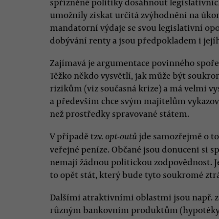
spřízněné politiky dosáhnout legislativníc
umožnily získat určitá zvýhodnění na úko
mandatorní výdaje se svou legislativní opo
dobývání renty a jsou předpokladem i její
Zajímavá je argumentace povinného spoře
Těžko někdo vysvětlí, jak může být soukro
rizikům (viz současná krize) a má velmi v
a především chce svým majitelům vykazovat 
než prostředky spravované státem.
V případě tzv.
jde samozřejmě o to
opt-outů
veřejné peníze. Občané jsou donuceni si s
nemají žádnou politickou zodpovědnost. J
to opět stát, který bude tyto soukromé ztrá
Dalšími atraktivními oblastmi jsou např. z
různým bankovním produktům (hypotéky, s