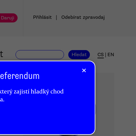
Přihlásit
|
Odebírat
zpravodaj
 Daruji
t
Hledat
CS
|
EN
×
 Referendum
terý zajistí hladký chod
a.