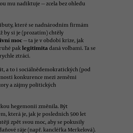
rou mu nadiktuje — zcela bez ohledu
tributy, které se nadnárodním firmám
by si je (prozatím) chtěly
ivní moc
— ta je v období krize, jak
druhé pak
legitimita
daná volbami. Ta se
ychle ztrácí.
elit, a to i sociálnědemokratických (pod
rávnosti konkurence mezi zeměmi
ory a zájmy politických
ickou hegemonii změnila. Být
 která je, jak je posledních 500 let
htějí zpět svou moc, aby se pokusily
daňové ráje (např. kancléřka Merkelová).