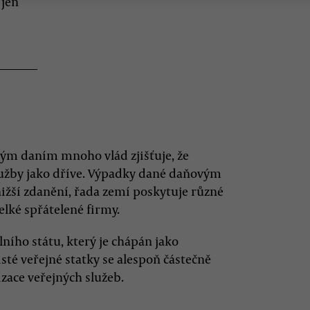
 jen
m daním mnoho vlád zjišťuje, že
lužby jako dříve. Výpadky dané daňovým
nižší zdanění, řada zemí poskytuje různé
lké spřátelené firmy.
ního státu, který je chápán jako
sté veřejné statky se alespoň částečně
zace veřejných služeb.