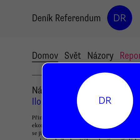
Deník Referendum
DR
Domov
Svět
Názory
Repo
Národní stát v pasti globaliza
DR
Ilona Švihlíková
Přinášíme druhou část úvahy o současné
ekonomické krizi a možnostech vyspělých
se jí postavit. Ač se zájmy států se zájmy