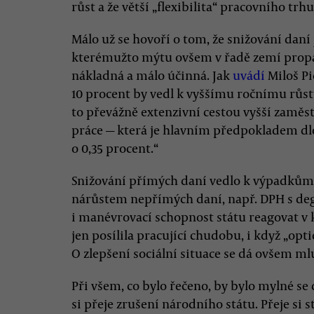
růst a že větší „flexibilita“ pracovního tr
Málo už se hovoří o tom, že snižování dan
kterémužto mýtu ovšem v řadě zemí propad
nákladná a málo účinná. Jak
uvádí
Miloš Pi
10 procent by vedl k vyššímu ročnímu růst
to převážně extenzivní cestou vyšší zaměs
práce — která je hlavním předpokladem dl
o 0,35 procent.“
Snižování přímých daní vedlo k výpadkům
nárůstem nepřímých daní, např. DPH s de
i manévrovací schopnost státu reagovat v k
jen posílila pracující chudobu, i když „opt
O zlepšení sociální situace se dá ovšem mlu
Při všem, co bylo řečeno, by bylo mylné se
si přeje zrušení národního státu. Přeje si 