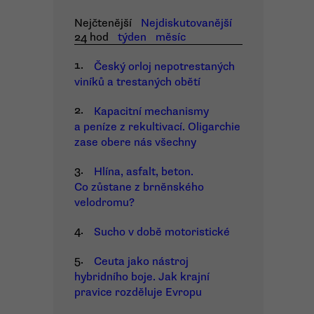
Nejčtenější
Nejdiskutovanější
24 hod
týden
měsíc
1.
Český orloj nepotrestaných
viníků a trestaných obětí
2.
Kapacitní mechanismy
a peníze z rekultivací. Oligarchie
zase obere nás všechny
3.
Hlína, asfalt, beton.
Co zůstane z brněnského
velodromu?
4.
Sucho v době motoristické
5.
Ceuta jako nástroj
hybridního boje. Jak krajní
pravice rozděluje Evropu