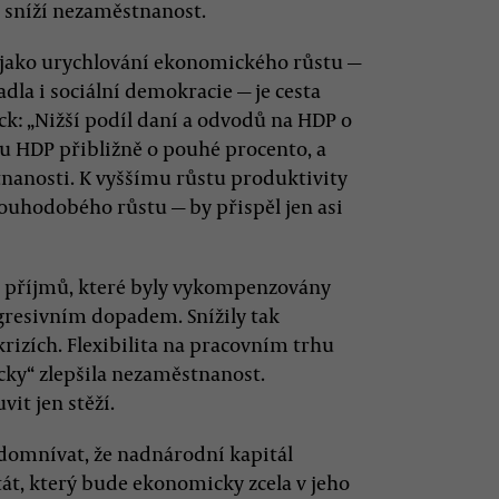
hu sníží nezaměstnanost.
í jako urychlování ekonomického růstu —
la i sociální demokracie — je cesta
ck: „Nižší podíl daní a odvodů na HDP o
u HDP přibližně o pouhé procento, a
tnanosti. K vyššímu růstu produktivity
ouhodobého růstu — by přispěl jen asi
 příjmů, které byly vykompenzovány
gresivním dopadem. Snížily tak
rizích. Flexibilita na pracovním trhu
icky“ zlepšila nezaměstnanost.
vit jen stěží.
 domnívat, že nadnárodní kapitál
stát, který bude ekonomicky zcela v jeho