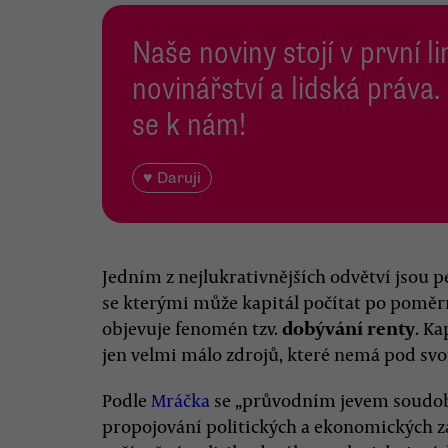
Naše noviny stojí v první l
novinářství a lidská práva.
se k nám!
♥ Daruji
Jedním z nejlukrativnějších odvětví jsou pe
se kterými může kapitál počítat po poměr
objevuje fenomén tzv.
dobývání renty
. Ka
jen velmi málo zdrojů, které nemá pod svo
Podle
Mráčka
se „průvodním jevem soudobé
propojování politických a ekonomických z