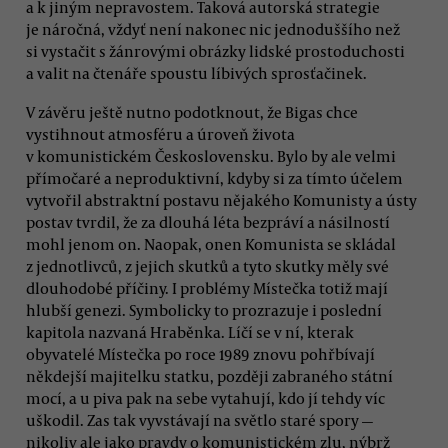
a k jiným nepravostem. Taková autorská strategie
je náročná, vždyť není nakonec nic jednoduššího než
si vystačit s žánrovými obrázky lidské prostoduchosti
a valit na čtenáře spoustu líbivých sprosťačinek.
V závěru ještě nutno podotknout, že Bigas chce
vystihnout atmosféru a úroveň života
v komunistickém Československu. Bylo by ale velmi
přímočaré a neproduktivní, kdyby si za tímto účelem
vytvořil abstraktní postavu nějakého Komunisty a ústy
postav tvrdil, že za dlouhá léta bezpráví a násilností
mohl jenom on. Naopak, onen Komunista se skládal
z jednotlivců, z jejich skutků a tyto skutky měly své
dlouhodobé příčiny. I problémy Místečka totiž mají
hlubší genezi. Symbolicky to prozrazuje i poslední
kapitola nazvaná Hraběnka. Líčí se v ní, kterak
obyvatelé Místečka po roce 1989 znovu pohřbívají
někdejší majitelku statku, později zabraného státní
mocí, a u piva pak na sebe vytahují, kdo jí tehdy víc
uškodil. Zas tak vyvstávají na světlo staré spory —
nikoliv ale jako pravdy o komunistickém zlu, nýbrž