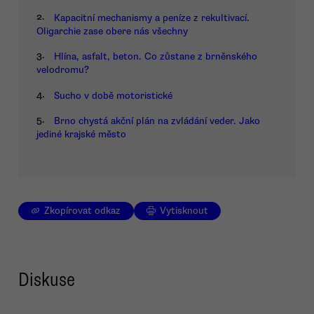
2.
Kapacitní mechanismy a peníze z rekultivací.
Oligarchie zase obere nás všechny
3.
Hlína, asfalt, beton. Co zůstane z brněnského
velodromu?
4.
Sucho v době motoristické
5.
Brno chystá akční plán na zvládání veder. Jako
jediné krajské město
Zkopírovat odkaz
Vytisknout
Diskuse