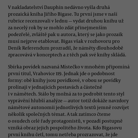
V nakladatelství Dauphin nedávno vyšla druhá
prozaická kniha Jiřího Bigase. Tu první jsme v naší
rubrice recenzovali v lednu — vydat druhou knihu už
za necelý rok by se mohlo zdát přinejmenším
podezřelé, zvláště pak u autora, který se jako prozaik
musí nejprve etablovat. Bigas však v rozhovoru pro
Deník Referendum prozradil, že náměty dlouhodobě
zpracovává v konceptech a z těch pak své knihy skládá.
Sbírka povídek nazvaná Místečko v mnohém připomíná
první titul, Vrahovice 119. Jednak jde o podobnost
formy: obě knihy jsou povídkové, v obou se povídky
prolínají v jednajících postavách a částečně
i v námětech. Stálo by možná za to podrobit tento styl
vyprávění hlubší analýze — autor totiž dokáže navzdory
námětové autonomii jednotlivých textů jemně rozvíjet
několik společných témat. A tak zatímco čteme
o osudech celé řady protagonistů, v pozadí postupně
vzniká obraz jejich pospolitého života. Kdo Bigasovu
první knihu četl, tomu netřeba prozrazovat, že jde