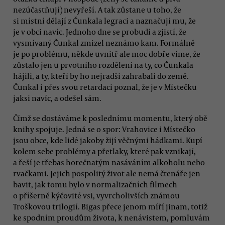
nezúčastňují) nevyřeší. A tak zůstane u toho, že
si místní dělají z Čunkala legraci a naznačují mu, že
je v obci navíc. Jednoho dne se probudí a zjistí, že
vysmívaný Čunkal zmizel neznámo kam. Formálně
je po problému, někde uvnitř ale moc dobře víme, že
zůstalo jen u prvotního rozdělení na ty, co Čunkala
hájili, a ty, kteří by ho nejradši zahrabali do země.
Čunkal i přes svou retardaci poznal, že je v Místečku
jaksi navíc, a odešel sám.
Čímž se dostáváme k poslednímu momentu, který obě
knihy spojuje. Jedná se o spor: Vrahovice i Místečko
jsou obce, kde lidé jakoby žijí věčnými hádkami. Kupí
kolem sebe problémy a přetlaky, které pak vznikají,
a řeší je třebas horečnatým nasáváním alkoholu nebo
rvačkami. Jejich pospolitý život ale nemá čtenáře jen
bavit, jak tomu bylo v normalizačních filmech
o příšerně kýčovité vsi, vyvrcholivších známou
Troškovou trilogií. Bigas přece jenom míří jinam, totiž
ke spodním proudům života, k nenávistem, pomluvám