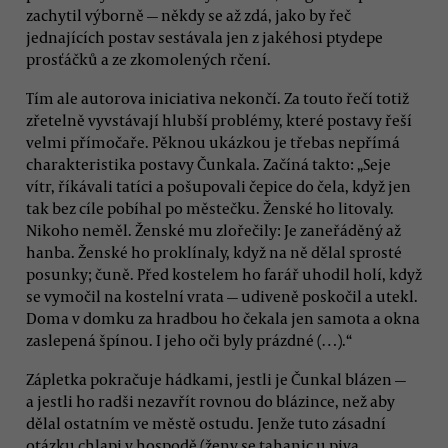
zachytil výborně — někdy se až zdá, jako by řeč
jednajících postav sestávala jen z jakéhosi ptydepe
prosťáčků a ze zkomolených rčení.
Tím ale autorova iniciativa nekončí. Za touto řečí totiž
zřetelně vyvstávají hlubší problémy, které postavy řeší
velmi přímočaře. Pěknou ukázkou je třebas nepřímá
charakteristika postavy Čunkala. Začíná takto: „Seje
vítr, říkávali tatíci a pošupovali čepice do čela, když jen
tak bez cíle pobíhal po městečku. Ženské ho litovaly.
Nikoho neměl. Ženské mu zlořečily: Je zaneřáděný až
hanba. Ženské ho proklínaly, když na ně dělal sprosté
posunky; čuně. Před kostelem ho farář uhodil holí, když
se vymočil na kostelní vrata — udiveně poskočil a utekl.
Doma v domku za hradbou ho čekala jen samota a okna
zaslepená špínou. I jeho oči byly prázdné (…).“
Zápletka pokračuje hádkami, jestli je Čunkal blázen —
a jestli ho radši nezavřít rovnou do blázince, než aby
dělal ostatním ve městě ostudu. Jenže tuto zásadní
otázku chlapi v hospodě (ženy se tahanic u piva