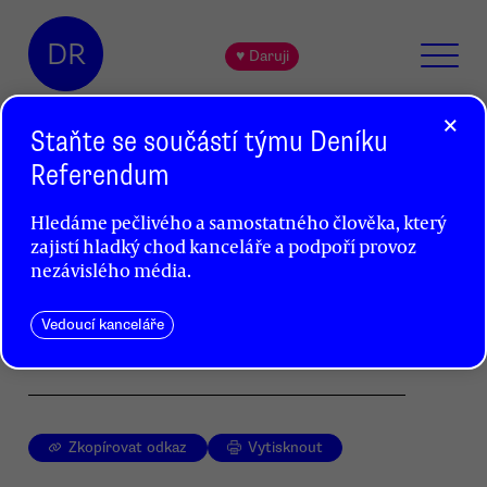
DR
♥ Daruji
×
Staňte se součástí týmu Deníku
Referendum
Spodní proudy života
Hledáme pečlivého a samostatného člověka, který
Jakub Vaníček
zajistí hladký chod kanceláře a podpoří provoz
nezávislého média.
Jiří Bigas se představil jako autor, který
zachycuje napjaté mezilidské vztahy na vesnici.
Svého tématu se nevzdává ani v nové knize
Vedoucí kanceláře
povídek nazvané Místečko.
Zkopírovat odkaz
Vytisknout