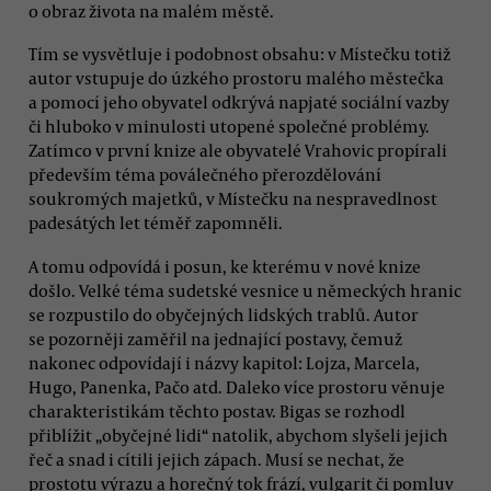
o obraz života na malém městě.
Tím se vysvětluje i podobnost obsahu: v Místečku totiž
autor vstupuje do úzkého prostoru malého městečka
a pomocí jeho obyvatel odkrývá napjaté sociální vazby
či hluboko v minulosti utopené společné problémy.
Zatímco v první knize ale obyvatelé Vrahovic propírali
především téma poválečného přerozdělování
soukromých majetků, v Místečku na nespravedlnost
padesátých let téměř zapomněli.
A tomu odpovídá i posun, ke kterému v nové knize
došlo. Velké téma sudetské vesnice u německých hranic
se rozpustilo do obyčejných lidských trablů. Autor
se pozorněji zaměřil na jednající postavy, čemuž
nakonec odpovídají i názvy kapitol: Lojza, Marcela,
Hugo, Panenka, Pačo atd. Daleko více prostoru věnuje
charakteristikám těchto postav. Bigas se rozhodl
přiblížit „obyčejné lidi“ natolik, abychom slyšeli jejich
řeč a snad i cítili jejich zápach. Musí se nechat, že
prostotu výrazu a horečný tok frází, vulgarit či pomluv