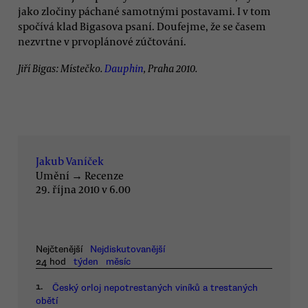
jako zločiny páchané samotnými postavami. I v tom
spočívá klad Bigasova psaní. Doufejme, že se časem
nezvrtne v prvoplánové zúčtování.
Jiří Bigas: Místečko.
Dauphin
, Praha 2010.
Jakub Vaníček
Umění
→
Recenze
29. října 2010 v 6.00
Nejčtenější
Nejdiskutovanější
24 hod
týden
měsíc
1.
Český orloj nepotrestaných viníků a trestaných
obětí