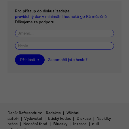
Pro přístup do diskusí zadejte
pravidelný dar v minimální hodnotě 50 Kč měsíčně
Děkujeme za podporu.
Přihlásit →
Zapomněli jste heslo?
Deník Referendum:
Redakce
|
Všichni
autoři
|
Vydavatel
|
Etický kodex
|
Diskuse
|
Nabídky
práce
|
Nadační fond
|
Bluesky
|
Inzerce
|
null