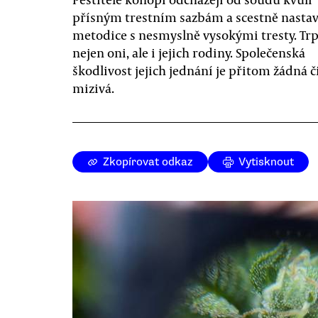
přísným trestním sazbám a scestně nasta
metodice s nesmyslně vysokými tresty. Trp
nejen oni, ale i jejich rodiny. Společenská
škodlivost jejich jednání je přitom žádná č
mizivá.
Zkopírovat odkaz
Vytisknout