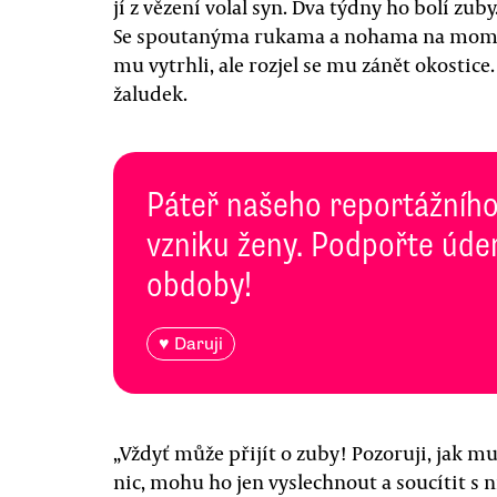
jí z vězení volal syn. Dva týdny ho bolí zub
Se spoutanýma rukama a nohama na moment
mu vytrhli, ale rozjel se mu zánět okostice.
žaludek.
Páteř našeho reportážního
vzniku ženy. Podpořte úde
obdoby!
♥ Daruji
„Vždyť může přijít o zuby! Pozoruji, jak m
nic, mohu ho jen vyslechnout a soucítit s 