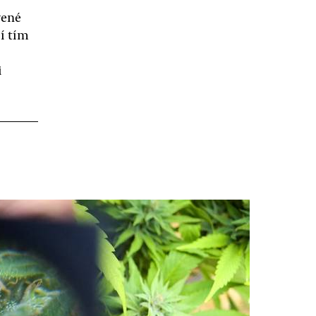
vené
í tím
i