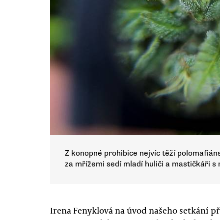
Z konopné prohibice nejvíc těží polomafián
za mřížemi sedí mladí huliči a mastičkáři 
Irena Fenyklová na úvod našeho setkání pře