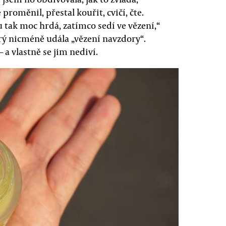
roměnil, přestal kouřit, cvičí, čte.
 tak moc hrdá, zatímco sedí ve vězení,“
rý nicméně udála „vězení navzdory“.
 a vlastně se jim nediví.