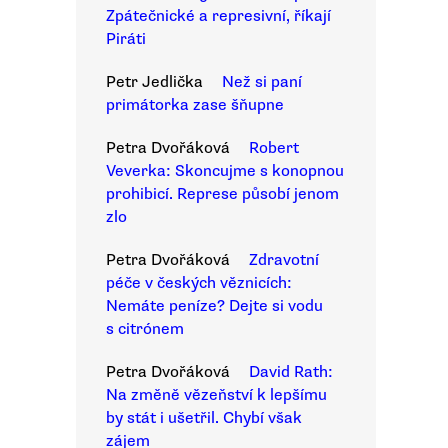
Zpátečnické a represivní, říkají
Piráti
Petr Jedlička
Než si paní
primátorka zase šňupne
Petra Dvořáková
Robert
Veverka: Skoncujme s konopnou
prohibicí. Represe působí jenom
zlo
Petra Dvořáková
Zdravotní
péče v českých věznicích:
Nemáte peníze? Dejte si vodu
s citrónem
Petra Dvořáková
David Rath:
Na změně vězeňství k lepšímu
by stát i ušetřil. Chybí však
zájem