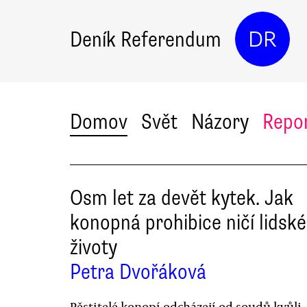
Deník Referendum
DR
Domov
Svět
Názory
Repo
Osm let za devět kytek. Jak
konopná prohibice ničí lidské
životy
Petra Dvořáková
Pěstitelé konopí odcházejí od soudů kvůli