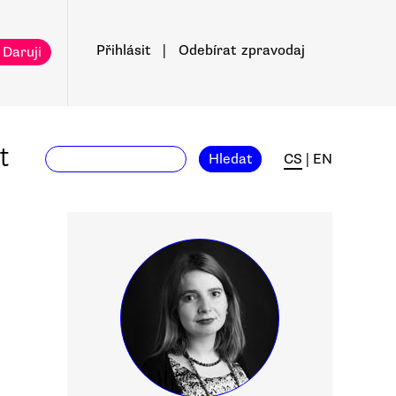
Přihlásit
|
Odebírat
zpravodaj
 Daruji
t
Hledat
CS
|
EN