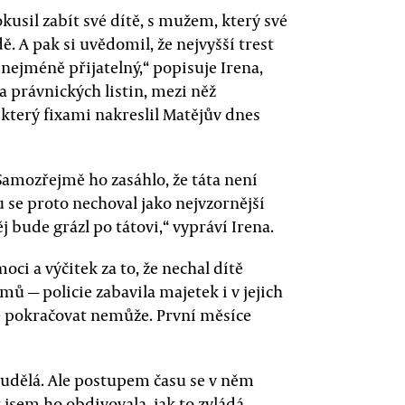
okusil zabít své dítě, s mužem, který své
ě. A pak si uvědomil, že nejvyšší trest
t nejméně přijatelný,“ popisuje Irena,
a právnických listin, mezi něž
 který fixami nakreslil Matějův dnes
 Samozřejmě ho zasáhlo, že táta není
 se proto nechoval jako nejvzornější
ěj bude grázl po tátovi,“ vypráví Irena.
ci a výčitek za to, že nechal dítě
 — policie zabavila majetek i v jejich
ě pokračovat nemůže. První měsíce
neudělá. Ale postupem času se v něm
 jsem ho obdivovala, jak to zvládá,