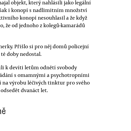
al objekt, který nahlásili jako legální
však i konopí s nadlimitním množství
ktivního konopí nesouhlasil a že když
to, že od jednoho z kolegů-kamarádů
erky. Přišlo si pro něj domů policejní
 té doby nedostal.
ili k devíti letům odnětí svobody
kládání s omamnými a psychotropními
í na výrobu léčivých tinktur pro svého
odsedět dvanáct let.
ně