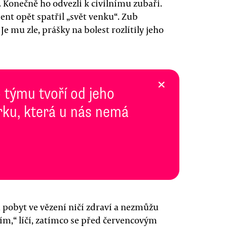
y. Konečně ho odvezli k civilnímu zubaři.
 opět spatřil „svět venku“. Zub
 Je mu zle, prášky na bolest rozlítily jeho
×
 týmu tvoří od jeho
rku, která u nás nemá
u pobyt ve vězení ničí zdraví a nezmůžu
ním,“ líčí, zatímco se před červencovým