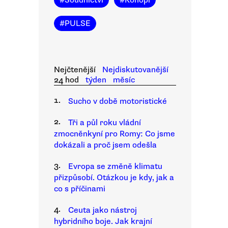
#
Soudnictví
#
Konopí
#
PULSE
Nejčtenější
Nejdiskutovanější
24 hod
týden
měsíc
1.
Sucho v době motoristické
2.
Tři a půl roku vládní
zmocněnkyní pro Romy: Co jsme
dokázali a proč jsem odešla
3.
Evropa se změně klimatu
přizpůsobí. Otázkou je kdy, jak a
co s příčinami
4.
Ceuta jako nástroj
hybridního boje. Jak krajní