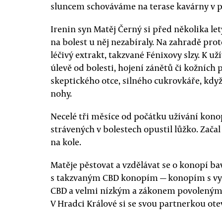
sluncem schováváme na terase kavárny v p
Irenin syn Matěj Černý si před několika le
na bolest u něj nezabíraly. Na zahradě prot
léčivý extrakt, takzvané Fénixovy slzy. K u
úlevě od bolesti, hojení zánětů či kožních p
skeptického otce, silného cukrovkáře, kdy
nohy.
Necelé tři měsíce od počátku užívání konop
strávených v bolestech opustil lůžko. Zača
na kole.
Matěje pěstovat a vzdělávat se o konopí ba
s takzvaným CBD konopím — konopím s v
CBD a velmi nízkým a zákonem povoleným
V Hradci Králové si se svou partnerkou ote