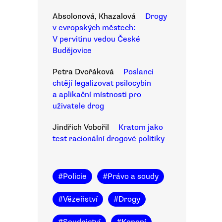
Absolonová, Khazalová
Drogy
v evropských městech:
V pervitinu vedou České
Budějovice
Petra Dvořáková
Poslanci
chtějí legalizovat psilocybin
a aplikační místnosti pro
uživatele drog
Jindřich Vobořil
Kratom jako
test racionální drogové politiky
#
Policie
#
Právo a soudy
#
Vězeňství
#
Drogy