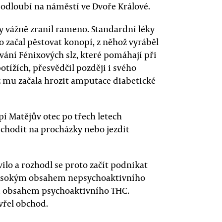
odloubí na náměstí ve Dvoře Králové.
ty vážně zranil rameno. Standardní léky
o začal pěstovat konopí, z něhož vyráběl
žívání Fénixových slz, které pomáhají při
otížích, přesvědčil později i svého
ž mu začala hrozit amputace diabetické
í Matějův otec po třech letech
l chodit na procházky nebo jezdit
vilo a rozhodl se proto začít podnikat
ysokým obsahem nepsychoaktivního
 obsahem psychoaktivního THC.
vřel obchod.