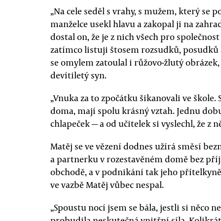
„Na cele seděl s vrahy, s mužem, který se p
manželce usekl hlavu a zakopal ji na zahrad
dostal on, že je z nich všech pro společnos
zatímco listuji štosem rozsudků, posudků 
se omylem zatoulal i růžovo-žlutý obrázek,
devítiletý syn.
„Vnuka za to zpočátku šikanovali ve škole.
doma, mají spolu krásný vztah. Jednu dobu
chlapeček — a od učitelek si vyslechl, že z n
Matěj se ve vězení dodnes užírá směsí bezmo
a partnerku v rozestavěném domě bez příjmů
obchodě, a v podnikání tak jeho přítelkyn
ve vazbě Matěj vůbec nespal.
„Spoustu nocí jsem se bála, jestli si něco 
probudila neskutečná vnitřní síla. Kolikrát