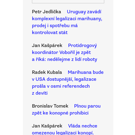
Petr Jedlička
Uruguay zavádí
komplexní legalizaci marihuany,
prodej i spotřebu má
kontrolovat stát
Jan Kašpárek
Protidrogový
koordinátor Vobořil je zpět
a říká: nedělejme z lidí roboty
Radek Kubala
Marihuana bude
v USA dostupnější, legalizace
prošla v osmi referendech
z devíti
Bronislav Tomek
Plnou parou
zpět ke konopné prohibici
Jan Kašpárek
Vláda nechce
omezenou legalizaci konopí.