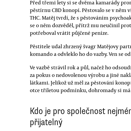
Před třemi lety si se dvěma kamarády pronaj
pěstírnu CBD konopí. Pěstovalo se v něm 
THC. Matěj tvrdí, že s pěstováním psychoa
se o něm dozvěděl, přítrž mu neučinil pro
potřeboval vrátit půjčené peníze.
Pěstitele udal zhrzený švagr Matějovy partn
komando a odvleklo ho do vazby. Ven se od
Ve vazbě strávil rok a půl, načež ho odsoud
za pokus o nedovolenou výrobu a jiné na
látkami. Jelikož už měl za pěstování konop
otce tříletou podmínku, dohromady si má 
Kdo je pro společnost nejmé
přijatelný