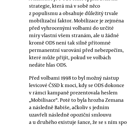
strategie, která má v sobě něco
z populismu a obsahuje důležitý trvale
mobilizační faktor. Mobilizace je zejména
před vyhrocenými volbami do určité
míry vlastní všem stranám, ale u žádné
kromě ODS není tak silně přítomné
permanentní varování před nebezpečím,
které může přijít, pokud ve volbách
nedáte hlas ODS.
Před volbami 1998 to byl možný nástup
levicové ČSSD k moci, kdy se ODS dokonce
v rámci kampaně prezentovala heslem
„Mobilisace“. Poté to byla hrozba Zemana
a následně Babiše, ačkoliv s jedním
uzavřeli následně opoziční smlouvu
a u druhého existuje šance, že se s ním spo