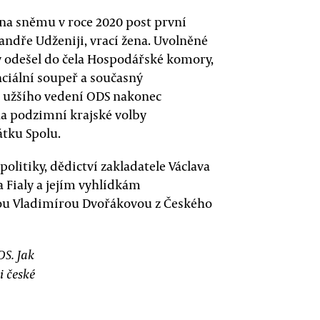
 na sněmu v roce 2020 post první
ndře Udženiji, vrací žena. Uvolněné
ý odešel do čela Hospodářské komory,
nciální soupeř a současný
 užšího vedení ODS nakonec
na podzimní krajské volby
átku Spolu.
olitiky, dědictví zakladatele Václava
 Fialy a jejím vyhlídkám
kou Vladimírou Dvořákovou z Českého
DS. Jak
i české