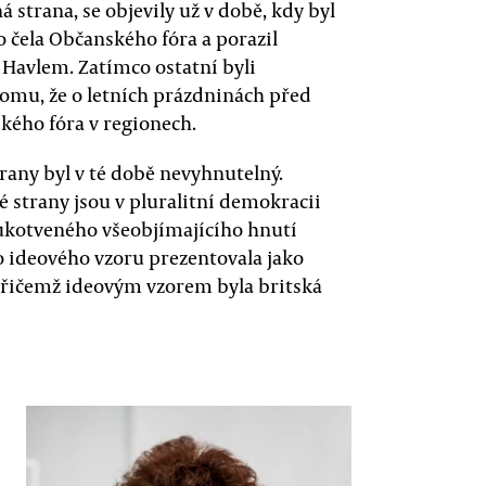
 strana, se objevily už v době, kdy byl
o čela Občanského fóra a porazil
Havlem. Zatímco ostatní byli
tomu, že o letních prázdninách před
ého fóra v regionech.
rany byl v té době nevyhnutelný.
ké strany jsou v pluralitní demokracii
eukotveného všeobjímajícího hnutí
o ideového vzoru prezentovala jako
 přičemž ideovým vzorem byla britská