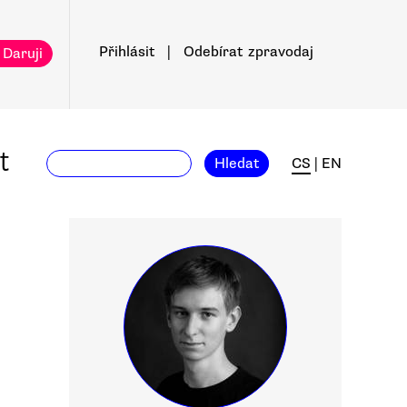
Přihlásit
|
Odebírat
zpravodaj
 Daruji
t
Hledat
CS
|
EN