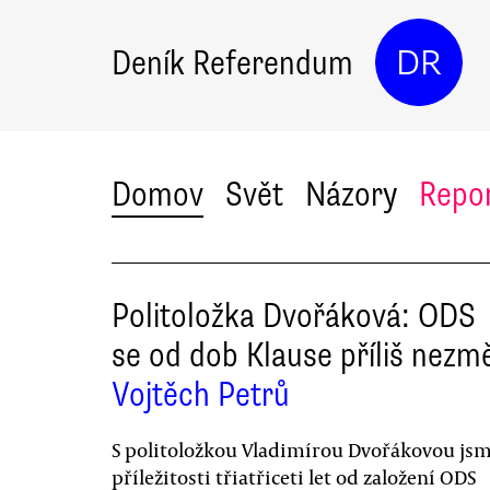
Deník Referendum
DR
Domov
Svět
Názory
Repo
Politoložka Dvořáková: ODS
se od dob Klause příliš nezm
Vojtěch Petrů
S politoložkou Vladimírou Dvořákovou jsm
příležitosti třiatřiceti let od založení ODS