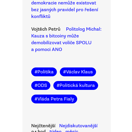
demokracie nemůže existovat
bez jasných pravidel pro řešení
konfliktů
Vojtěch Petrů
Politolog Michal:
Kauza s bitcoiny může
demobilizovat voliče SPOLU
a pomoci ANO
#
Politika
#
Václav Klaus
#
ODS
#
Politická kultura
#
Vláda Petra Fialy
Nejčtenější
Nejdiskutovanější
24 hod
týden
měsíc