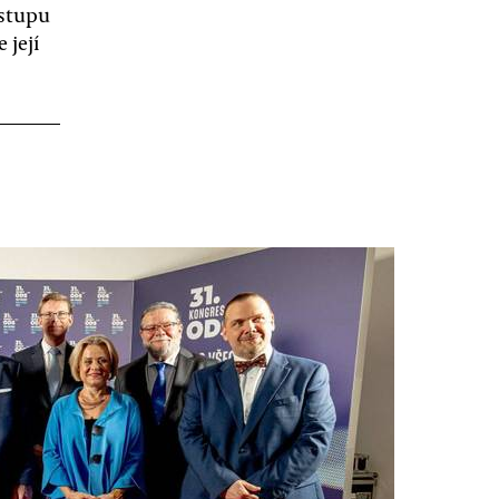
ástupu
 její