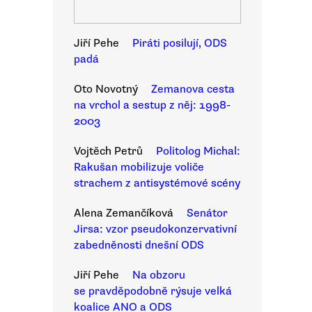
Jiří Pehe
Piráti posilují, ODS
padá
Oto Novotný
Zemanova cesta
na vrchol a sestup z něj: 1998-
2003
Vojtěch Petrů
Politolog Michal:
Rakušan mobilizuje voliče
strachem z antisystémové scény
Alena Zemančíková
Senátor
Jirsa: vzor pseudokonzervativní
zabedněnosti dnešní ODS
Jiří Pehe
Na obzoru
se pravděpodobně rýsuje velká
koalice ANO a ODS