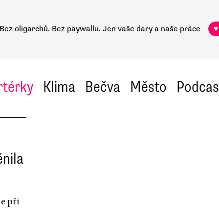
Bez oligarchů. Bez paywallu.
Jen vaše dary a naše práce
♥
rtérky
Klima
Bečva
Město
Podcas
ěnila
e při