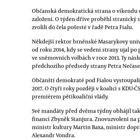
Občanská demokratická strana o víkendu osl
založení. O týden dříve proběhl stranický 
zvolili do čela pošesté v řadě Petra Fialu.
Někdejší rektor brněnské Masarykovy univ
od roku 2014, kdy se vedení strany ujal p
ve sněmovních volbách v roce 2013. Ty nás
předchozího předsedy strany Petra Nečase
Občanští demokraté pod Fialou vystoupali 
2017. O čtyři roky později v koalici s KDU-ČS
premiérem pětikoaliční vlády.
Své mandáty před dvěma týdny obhájil tak
financí Zbyněk Stanjura. Znovuzvoleni na 
ministr kultury Martin Baxa, ministr dop
Alexandr Vondra.