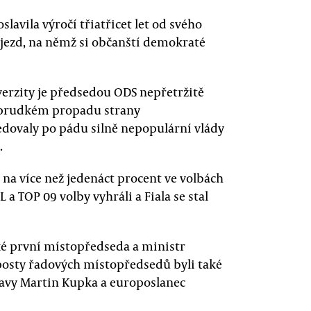
avila výročí třiatřicet let od svého
sjezd, na němž si občanští demokraté
erzity je předsedou ODS nepřetržitě
o prudkém propadu strany
ledovaly po pádu silně nepopulární vlády
.
na více než jedenáct procent ve volbách
L a TOP 09 volby vyhráli a Fiala se stal
é první místopředseda a ministr
posty řadových místopředsedů byli také
ravy Martin Kupka a europoslanec