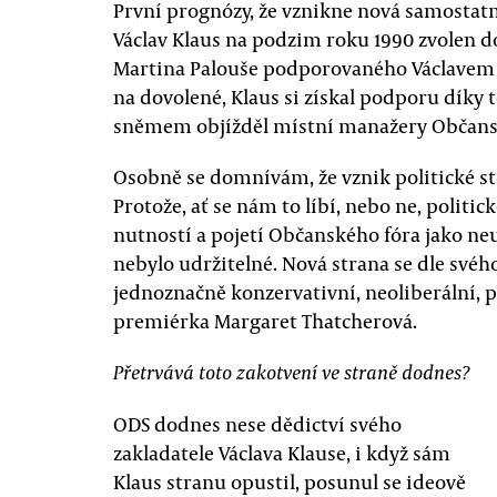
První prognózy, že vznikne nová samostatná
Václav Klaus na podzim roku 1990 zvolen d
Martina Palouše podporovaného Václavem 
na dovolené, Klaus si získal podporu díky 
sněmem objížděl místní manažery Občansk
Osobně se domnívám, že vznik politické st
Protože, ať se nám to líbí, nebo ne, politic
nutností a pojetí Občanského fóra jako n
nebylo udržitelné. Nová strana se dle svéh
jednoznačně konzervativní, neoliberální,
premiérka Margaret Thatcherová.
Přetrvává toto zakotvení ve straně dodnes?
ODS dodnes nese dědictví svého
zakladatele Václava Klause, i když sám
Klaus stranu opustil, posunul se ideově