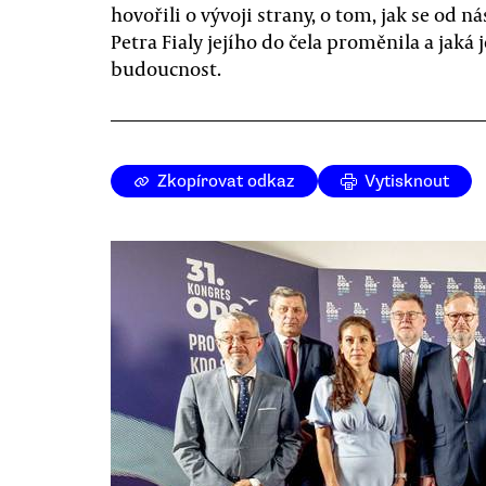
hovořili o vývoji strany, o tom, jak se od n
Petra Fialy jejího do čela proměnila a jaká je
budoucnost.
Zkopírovat odkaz
Vytisknout