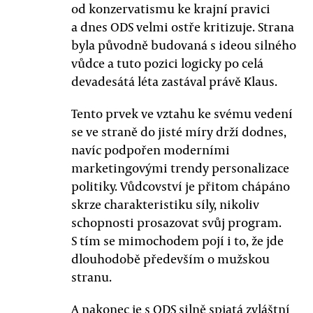
od konzervatismu ke krajní pravici
a dnes ODS velmi ostře kritizuje. Strana
byla původně budovaná s ideou silného
vůdce a tuto pozici logicky po celá
devadesátá léta zastával právě Klaus.
Tento prvek ve vztahu ke svému vedení
se ve straně do jisté míry drží dodnes,
navíc podpořen moderními
marketingovými trendy personalizace
politiky. Vůdcovství je přitom chápáno
skrze charakteristiku síly, nikoliv
schopnosti prosazovat svůj program.
S tím se mimochodem pojí i to, že jde
dlouhodobě především o mužskou
stranu.
A nakonec je s ODS silně spjatá zvláštní