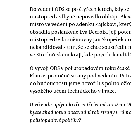
Do vedení ODS se po čtyřech letech, kdy se
místopředsedkyně nepovedlo obhájit Alexa
místo ve vedení po Zdeňku Zajíčkovi, kter
obsadila poslankyně Eva Decroix. Její pote
místopředseda sněmovny Jan Skopeček do
nekandidoval s tím, že se chce soustředit 
ve Středočeském kraji, kde povede kandid
O vývoji ODS v polistopadovém toku české p
Klause, proměně strany pod vedením Petra
do budoucnosti jsme hovořili s politolož
vysokého učení technického v Praze.
O víkendu uplynulo třicet tři let od založení O
byste zhodnotila dosavadní roli strany v rámc
polistopadové politiky?